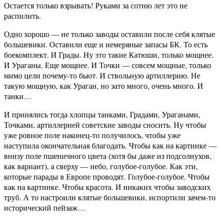
Остается только взрывать! Руками за сотню лет это не
распилить.
Одно хорошо — не только заводы оставили после себя клятые
большевики. Оставили еще и немеряные запасы БК. То есть
боекомплект. И Грады. Ну это такие Катюши, только мощнее.
И Ураганы. Еще мощнее. И Точки — совсем мощные, только
мимо цели почему-то бьют. И ствольную артиллерию. Не
такую мощную, как Ураган, но зато много, очень много. И
танки…
И принялись тогда хлопцы танками, Градами, Ураганами,
Точками, артиллерией советские заводы сносить. Ну чтобы
уже ровное поле наконец-то получилось, чтобы уже
наступила окончательная благодать. Чтобы как на картинке —
внизу поле пшеничного цвета (хотя бы даже из подсолнухов,
как вариант), а сверху — небо, голубое-голубое. Как эти,
которые парады в Европе проводят. Голубое-голубое. Чтобы
как на картинке. Чтобы красота. И никаких чтобы заводских
труб. А то настроили клятые большевики, испортили зачем-то
исторический пейзаж…