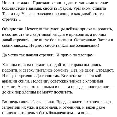
Но вот незадача. Приехали хлопцы давить танками клятые
бошевистские заводы, сносить Градом, Ураганом, ставить
Точки над У… а из заводов по хлопцам как давай кто-то
стрелять…
Обидно так. Нечестно так. хлопцы пейзаж приехали ровнять,
в соответствие с картинкой на флаге приводить, а по ним
давай стрелять… не иначе большевики. Остаточные. Засели в
своих заводах. Не дают сносить. Клятые большевики!
Да метко так начали стрелять. И прямо по хлопцам.
Хлопцы и слева пытались подойти, и справа пытались
подойти, и сверху пытались бомбить. Нет, не дают. Стреляют.
И вверх стреляют. Да точно так. Все остатки советской
авиации сбили. Половину советских танков с хлопцами
пожгли. А сколько хлопцами в пешем порядке подстрелили —
до сих пор хлопцы не могут посчитать.
Вот ведь клятые большевики. Вроде и власть их кончилась, и
запретили их уже, и разогнали, и отменили, и закон даже
приняли, что нельзя быть большевиком… а они…