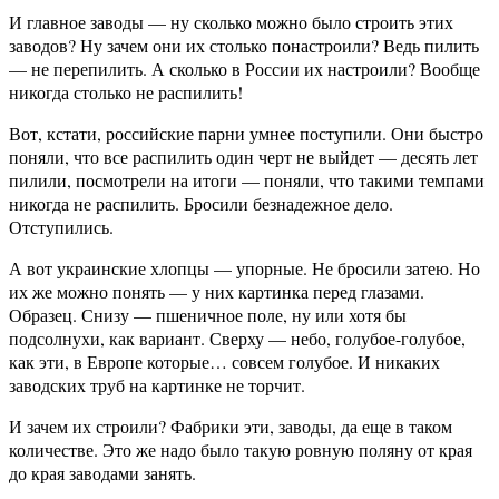
И главное заводы — ну сколько можно было строить этих
заводов? Ну зачем они их столько понастроили? Ведь пилить
— не перепилить. А сколько в России их настроили? Вообще
никогда столько не распилить!
Вот, кстати, российские парни умнее поступили. Они быстро
поняли, что все распилить один черт не выйдет — десять лет
пилили, посмотрели на итоги — поняли, что такими темпами
никогда не распилить. Бросили безнадежное дело.
Отступились.
А вот украинские хлопцы — упорные. Не бросили затею. Но
их же можно понять — у них картинка перед глазами.
Образец. Снизу — пшеничное поле, ну или хотя бы
подсолнухи, как вариант. Сверху — небо, голубое-голубое,
как эти, в Европе которые… совсем голубое. И никаких
заводских труб на картинке не торчит.
И зачем их строили? Фабрики эти, заводы, да еще в таком
количестве. Это же надо было такую ровную поляну от края
до края заводами занять.