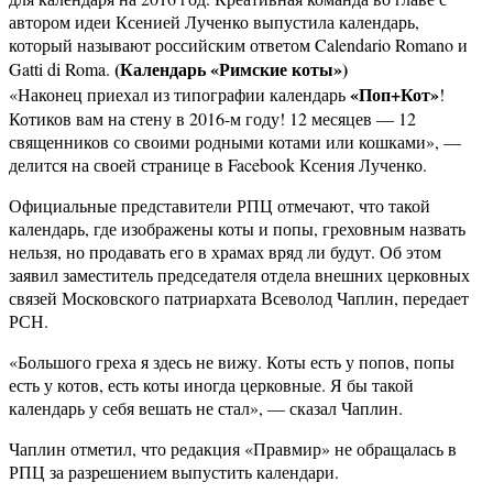
автором идеи Ксенией Лученко выпустила календарь,
который называют российским ответом Calendario Romano и
(Календарь «Римские коты»)
Gatti di Roma.
«Поп+Кот»
«Наконец приехал из типографии календарь
!
Котиков вам на стену в 2016-м году! 12 месяцев — 12
священников со своими родными котами или кошками», —
делится на своей странице в Facebook Ксения Лученко.
Официальные представители РПЦ отмечают, что такой
календарь, где изображены коты и попы, греховным назвать
нельзя, но продавать его в храмах вряд ли будут. Об этом
заявил заместитель председателя отдела внешних церковных
связей Московского патриархата Всеволод Чаплин, передает
РСН.
«Большого греха я здесь не вижу. Коты есть у попов, попы
есть у котов, есть коты иногда церковные. Я бы такой
календарь у себя вешать не стал», — сказал Чаплин.
Чаплин отметил, что редакция «Правмир» не обращалась в
РПЦ за разрешением выпустить календари.