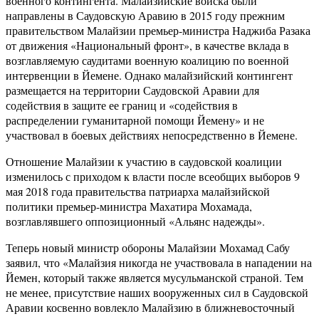
военного контингента. Малайзийские войска были
направлены в Саудовскую Аравию в 2015 году прежним
правительством Малайзии премьер-министра Наджиба Разака
от движения «Национальный фронт», в качестве вклада в
возглавляемую саудитами военную коалицию по военной
интервенции в Йемене. Однако малайзийский контингент
размещается на территории Саудовской Аравии для
содействия в защите ее границ и «содействия в
распределении гуманитарной помощи Йемену» и не
участвовал в боевых действиях непосредственно в Йемене.
Отношение Малайзии к участию в саудовской коалиции
изменилось с приходом к власти после всеобщих выборов 9
мая 2018 года правительства патриарха малайзийской
политики премьер-министра Махатира Мохамада,
возглавлявшего оппозиционный «Альянс надежды».
Теперь новый министр обороны Малайзии Мохамад Сабу
заявил, что «Малайзия никогда не участвовала в нападении на
Йемен, который также является мусульманской страной. Тем
не менее, присутствие наших вооруженных сил в Саудовской
Аравии косвенно вовлекло Малайзию в ближневосточный