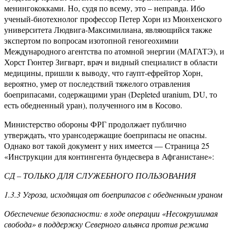
менингококками. Но, судя по всему, это – неправда. Ибо
ученый-биотехнолог профессор Петер Хорн из Мюнхенского
университета Людвига-Максимилиана, являющийся также
экспертом по вопросам изотопной геногеохимии
Международного агентства по атомной энергии (МАГАТЭ), и
Хорст Гюнтер Зигварт, врач и видный специалист в области
медицины, пришли к выводу, что гаупт-ефрейтор Хорн,
вероятно, умер от последствий тяжелого отравления
боеприпасами, содержащими уран (Depleted uranium, DU, то
есть обедненный уран), полученного им в Косово.
Министерство обороны ФРГ продолжает публично
утверждать, что урансодержащие боеприпасы не опасны.
Однако вот такой документ у них имеется — Страница 25
«Инструкции для контингента бундесвера в Афганистане»:
СД – ТОЛЬКО ДЛЯ СЛУЖЕБНОГО ПОЛЬЗОВАНИЯ
1.3.3 Угроза, исходящая от боеприпасов с обедненным ураном
Обеспечение безопасности: в ходе операции «Несокрушимая
свобода» в поддержку Северного альянса против режима