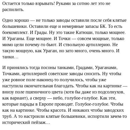
Остается только взрывать! Руками за сотню лет это не
распилить.
Одно хорошо — не только заводы оставили после себя клятые
большевики. Оставили еще и немеряные запасы БК. То есть
боекомплект. И Грады. Ну это такие Катюши, только мощнее.
И Ураганы. Еще мощнее. И Точки — совсем мощные, только
мимо цели почему-то бьют. И ствольную артиллерию. Не
такую мощную, как Ураган, но зато много, очень много. И
танки…
И принялись тогда посоны танками, Градами, Ураганами,
Точками, артиллерией советские заводы сносить. Ну чтобы
уже ровное поле наконец-то получилось, чтобы уже
наступила окончательная благодать. Чтобы как на картинке —
внизу поле пшеничного цвета (хотя бы даже из подсолнухов,
как вариант), а сверху — небо, голубое-голубое. Как эти,
которые парады в Европе проводят. Голубое-голубое. Чтобы
как на картинке. Чтобы красота. И никаких чтобы заводских
труб. А то настроили клятые большевики, испортили зачем-то
исторический пейзаж…