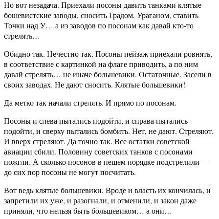
Но вот незадача. Приехали посоны давить танками клятые
бошевистские заводы, сносить Градом, Ураганом, ставить
Точки над У… а из заводов по посонам как давай кто-то
стрелять…
Обидно так. Нечестно так. Посоны пейзаж приехали ровнять,
в соответствие с картинкой на флаге приводить, а по ним
давай стрелять… не иначе большевики. Остаточные. Засели в
своих заводах. Не дают сносить. Клятые большевики!
Да метко так начали стрелять. И прямо по посонам.
Посоны и слева пытались подойти, и справа пытались
подойти, и сверху пытались бомбить. Нет, не дают. Стреляют.
И вверх стреляют. Да точно так. Все остатки советской
авиации сбили. Половину советских танков с посонами
пожгли. А сколько посонов в пешем порядке подстрелили —
до сих пор посоны не могут посчитать.
Вот ведь клятые большевики. Вроде и власть их кончилась, и
запретили их уже, и разогнали, и отменили, и закон даже
приняли, что нельзя быть большевиком… а они…