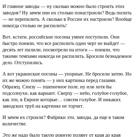
И главное заводы — ну сколько можно было строить этих
заводов? Ну зачем они их столько понастроили? Ведь пилить
— не перепилить. А сколько в России их настроили? Вообще
никогда столько не распилить!
Вот, кстати, российские посоны умнее поступили. Они
быстро поняли, что все распилить один черт не выйдет —
десять лет пилили, посмотрели на итоги — поняли, что
такими темпами никогда не распилить. Бросили безнадежное
дело. Отступились.
А вот украинские посоны — упорные. Не бросили затею. Но
их же можно понять — у них картинка перед глазами.
Образец. Снизу — пшеничное поле, ну или хотя бы
подсолнухи, как вариант. Сверху — небо, голубое-голубое,
как эти, в Европе которые… совсем голубое. И никаких
заводских труб на картинке не торчит.
И зачем их строили? Фабрики эти, заводы, да еще в таком
количестве.
Это же надо было такую ровную поляну от края до края