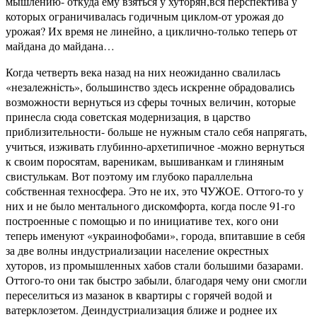
мышлению- откуда ему взяться у хуторян,вся перспектива у
которых ограничивалась годичным циклом-от урожая до
урожая? Их время не линейно, а циклично-только теперь от
майдана до майдана…
Когда четверть века назад на них неожиданно свалилась
«незалежнiсть», большинство здесь искренне обрадовались
возможности вернуться из сферы точных величин, которые
принесла сюда советская модернизация, в царство
приблизительности- больше не нужным стало себя напрягать,
учиться, изживать глубинно-архетипичное -можно вернуться
к своим поросятам, вареникам, вышиванкам и глиняным
свистулькам. Вот поэтому им глубоко параллельна
собственная техносфера. Это не их, это ЧУЖОЕ. Оттого-то у
них и не было ментального дискомфорта, когда после 91-го
построенные с помощью и по инициативе тех, кого они
теперь именуют «украинофобами», города, впитавшие в себя
за две волны индустриализации население окрестных
хуторов, из промышленных хабов стали большими базарами.
Оттого-то они так быстро забыли, благодаря чему они смогли
переселиться из мазанок в квартиры с горячей водой и
ватерклозетом. Деиндустриализация ближе и роднее их