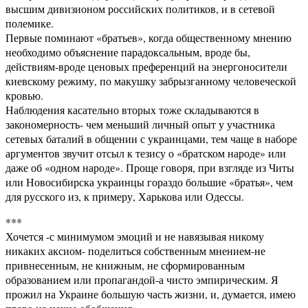
высшим дивизионом российских политиков, и в сетевой
полемике.
Первые поминают «братьев», когда общественному мнению
необходимо объяснение парадоксальным, вроде бы,
действиям-вроде ценовых преференций на энергоносители
киевскому режиму, по макушку забрызганному человеческой
кровью.
Наблюдения касательно вторых тоже складываются в
закономерность- чем меньший личный опыт у участника
сетевых баталий в общении с украинцами, тем чаще в наборе
аргументов звучит отсыл к тезису о «братском народе» или
даже об «одном народе». Проще говоря, при взгляде из Читы
или Новосибирска украинцы гораздо большие «братья», чем
для русского из, к примеру, Харькова или Одессы.
***
Хочется -с минимумом эмоций и не навязывая никому
никаких аксиом- поделиться собственным мнением-не
привнесенным, не книжным, не сформированным
образованием или пропагандой-а чисто эмпирическим. Я
прожил на Украине большую часть жизни, и, думается, имею