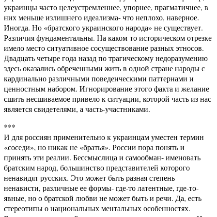
украинцы часто целеустремленнее, упорнее, прагматичнее, в
них меньше излишнего идеализма- что неплохо, наверное.
Иногда. Но «братского украинского народа» не существует.
Различия фундаментальны. На каком-то историческом отрезке
имело место ситуативное сосуществование разных этносов.
Двадцать четыре года назад по трагическому недоразумению
здесь оказались обреченными жить в одной стране народы с
кардинально различными поведенческими паттернами и
ценностным набором. Игнорирование этого факта и желание
сшить несшиваемое привело к ситуации, которой часть из нас
является свидетелями, а часть-участниками.
***
И для россиян применительно к украинцам уместен термин
«соседи», но никак не «братья». России пора понять и
принять эти реалии. Бессмыслица и самообман- именовать
братским народ, большинство представителей которого
ненавидят русских. Это может быть разная степень
ненависти, различные ее формы- где-то латентные, где-то-
явные, но о братской любви не может быть и речи. Да, есть
стереотипы о национальных ментальных особенностях.