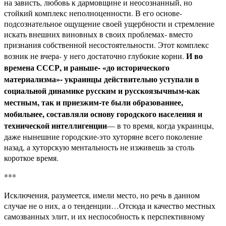
на зависть, любовь к дармовщине и неосознанный, но
стойкий комплекс неполноценности. В его основе-
подсознательное ощущение своей ущербности и стремление
искать внешних виновных в своих проблемах- вместо
признания собственной несостоятельности. Этот комплекс
И во
возник не вчера- у него достаточно глубокие корни.
времена СССР, и раньше- «до исторического
материализма»- украинцы действительно уступали в
социальной динамике русским и русскоязычным-как
местным, так и приезжим-те были образованнее,
мобильнее, составляли основу городского населения и
технической интеллигенции
— в то время, когда украинцы,
даже нынешние городские-это хуторяне всего поколение
назад, а хуторскую ментальность не изживешь за столь
короткое время.
***
Исключения, разумеется, имели место, но речь в данном
случае не о них, а о тенденции…Отсюда и качество местных
самозванных элит, и их неспособность к перспективному