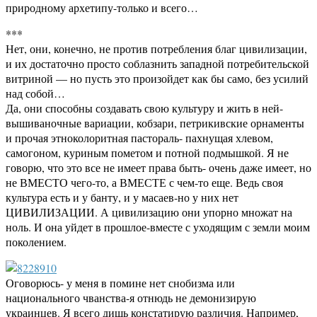
природному архетипу-только и всего…
***
Нет, они, конечно, не против потребления благ цивилизации,
и их достаточно просто соблазнить западной потребительской
витриной — но пусть это произойдет как бы само, без усилий
над собой…
Да, они способны создавать свою культуру и жить в ней-
вышиваночные вариации, кобзари, петрикивские орнаменты
и прочая этноколоритная пастораль- пахнущая хлевом,
самогоном, куриным пометом и потной подмышкой. Я не
говорю, что это все не имеет права быть- очень даже имеет, но
не ВМЕСТО чего-то, а ВМЕСТЕ с чем-то еще. Ведь своя
культура есть и у банту, и у масаев-но у них нет
ЦИВИЛИЗАЦИИ. А цивилизацию они упорно множат на
ноль. И она уйдет в прошлое-вместе с уходящим с земли моим
поколением.
Оговорюсь- у меня в помине нет снобизма или
национального чванства-я отнюдь не демонизирую
украинцев. Я всего дишь констатирую различия. Например,