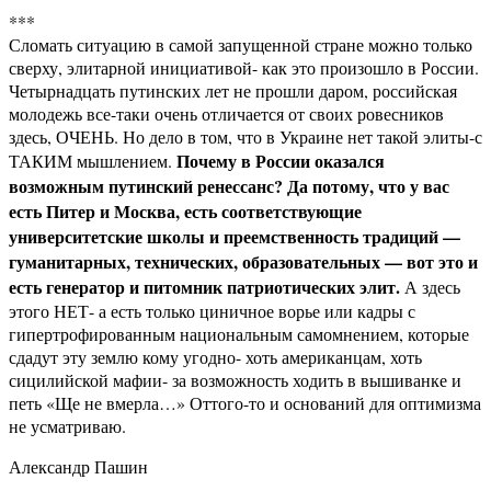
***
Сломать ситуацию в самой запущенной стране можно только
сверху, элитарной инициативой- как это произошло в России.
Четырнадцать путинских лет не прошли даром, российская
молодежь все-таки очень отличается от своих ровесников
здесь, ОЧЕНЬ. Но дело в том, что в Украине нет такой элиты-с
Почему в России оказался
ТАКИМ мышлением.
возможным путинский ренессанс? Да потому, что у вас
есть Питер и Москва, есть соответствующие
университетские школы и преемственность традиций —
гуманитарных, технических, образовательных — вот это и
есть генератор и питомник патриотических элит.
А здесь
этого НЕТ- а есть только циничное ворье или кадры с
гипертрофированным национальным самомнением, которые
сдадут эту землю кому угодно- хоть американцам, хоть
сицилийской мафии- за возможность ходить в вышиванке и
петь «Ще не вмерла…» Оттого-то и оснований для оптимизма
не усматриваю.
Александр Пашин