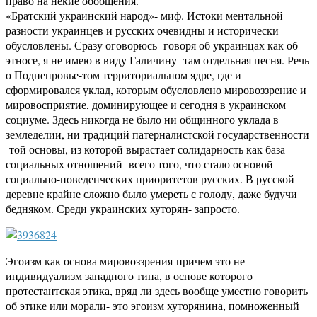
право на некие обобщения.
«Братский украинский народ»- миф. Истоки ментальной
разности украинцев и русских очевидны и исторически
обусловлены. Сразу оговорюсь- говоря об украинцах как об
этносе, я не имею в виду Галичину -там отдельная песня. Речь
о Поднепровье-том территориальном ядре, где и
сформировался уклад, которым обусловлено мировоззрение и
мировосприятие, доминирующее и сегодня в украинском
социуме. Здесь никогда не было ни общинного уклада в
земледелии, ни традиций патерналистской государственности
-той основы, из которой вырастает солидарность как база
социальных отношений- всего того, что стало основой
социально-поведенческих приоритетов русских. В русской
деревне крайне сложно было умереть с голоду, даже будучи
бедняком. Среди украинских хуторян- запросто.
Эгоизм как основа мировоззрения-причем это не
индивидуализм западного типа, в основе которого
протестантская этика, вряд ли здесь вообще уместно говорить
об этике или морали- это эгоизм хуторянина, помноженный