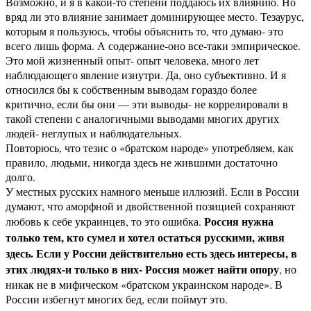
Возможно, и я в какой-то степени поддаюсь их влиянию. Но
вряд ли это влияние занимает доминирующее место. Тезаурус,
которым я пользуюсь, чтобы объяснить то, что думаю- это
всего лишь форма. А содержание-оно все-таки эмпирическое.
Это мой жизненный опыт- опыт человека, много лет
наблюдающего явление изнутри. Да, оно субъективно. И я
относился бы к собственным выводам гораздо более
критично, если бы они — эти выводы- не коррелировали в
такой степени с аналогичными выводами многих других
людей- неглупых и наблюдательных.
Повторюсь, что тезис о «братском народе» употребляем, как
правило, людьми, никогда здесь не жившими достаточно
долго.
У местных русских намного меньше иллюзий. Если в России
думают, что аморфной и двойственной позицией сохраняют
Россия нужна
любовь к себе украинцев, то это ошибка.
только тем, кто сумел и хотел остаться русскими, живя
здесь. Если у России действительно есть здесь интересы, в
этих людях-и только в них- Россия может найти опору
, но
никак не в мифическом «братском украинском народе». В
России избегнут многих бед, если поймут это.