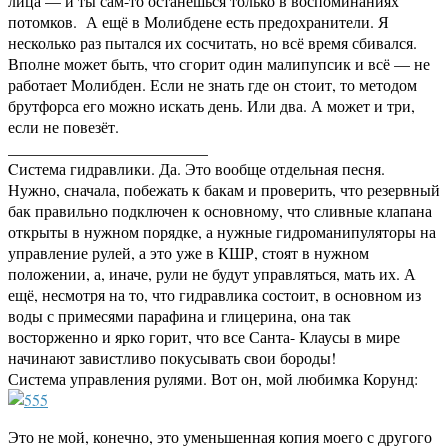
лица — и ты сам-то останешься только в воспоминаниях
потомков. А ещё в Молибдене есть предохранители. Я
несколько раз пытался их сосчитать, но всё время сбивался.
Вполне может быть, что сгорит один малипупсик и всё — не
работает Молибден. Если не знать где он стоит, то методом
брутфорса его можно искать день. Или два. А может и три,
если не повезёт.
_________________________
Cистема гидравлики. Да. Это вообще отдельная песня.
Нужно, сначала, побежать к бакам и проверить, что резервный
бак правильно подключен к основному, что сливные клапана
открыты в нужном порядке, а нужные гидроманипуляторы на
управление рулей, а это уже в КШР, стоят в нужном
положении, а, иначе, рули не будут управляться, мать их. А
ещё, несмотря на то, что гидравлика состоит, в основном из
воды с примесями парафина и глицерина, она так
восторженно и ярко горит, что все Санта- Клаусы в мире
начинают завистливо покусывать свои бороды!
Система управления рулями. Вот он, мой любимка Корунд:
Это не мой, конечно, это уменьшенная копия моего с другого