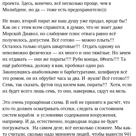
проекта. Здесь, конечно, всё несколько проще, чем в
Молибдене, но да — тоже есть предохранители)))
Не знаю, второй пират же наш душу уже продал, вроде бы?
Как он с этим всем справится, я думаю, что не знает даже
Морской Диавол, но слабоумие плюс отвага равно всё
получилось, допустим. Всё готово — можно плыть!!!
Осталось только отдать швартовые!!! Отдать одному их
невозможно физически — их много и они тяжёлые. Но зачем
их отдавать — они же пираты!!!! Руби концы, б#еать!!!! Та
ещё работёнка, доложу я вам, пробовал один раз.
Закинувшись анаболиками и барбитуратами, шлифанув всё
это ромом, он их обрубит часа за два. И -вуаля! Всё готово!!!
Семь, так сказать, футов под килем вам, пираты!!! Хотя, если
их будет всего лишь семь, то они, наверняка, сядут на мель.
Это очень упрощённая схема. В ней не принято в расчёт, что
кто-то должен осматривать отсеки, следить за состоянием
систем корабля и условиями содержания вооружения,
например. И да, естественно, подводная лодка не будет
погружаться. На самом деле, всё несколько сложнее. Мы как-
то считали, сколько надо минимум людей, чтобы вывести 941