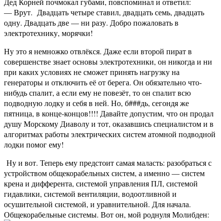
Дед Корней почмокал губами, повспоминал и ответил:
— Врут. Двадцать четыре ставил, двадцать семь, двадцать
одну. Двадцать две — ни разу. Добро пожаловать в
электротехнику, морячки!
Ну это я немножко отвлёкся. Даже если второй пират в
совершенстве знает основы электротехники, он никогда и ни
при каких условиях не сможет принять нагрузку на
генераторы и отключить её от берега. Он обязательно что-
нибудь спалит, а если ему не повезёт, то он спалит всю
подводную лодку и себя в ней. Но, б###дь, сегондя же
пятница, в конце-концов!!!! Давайте допустим, что он продал
душу Морскому Диаволу и тот, оказавшись специалистом и в
алгоритмах работы электрических систем атомной подводной
лодки помог ему!
Ну и вот. Теперь ему предстоит самая маласть: разобраться с
устройством общекорабельных систем, а именно — систем
крена и дифферента, системой управления ПЛ, системой
гидавлики, системой вентиляции, водоотливной и
осушительной системой, и уравнительной. Для начала.
Общекорабельные системы. Вот он, мой роднуля Молибден: