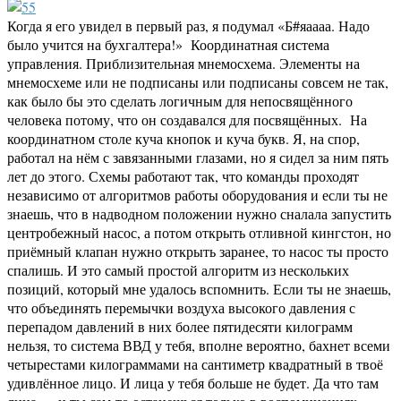
Когда я его увидел в первый раз, я подумал «Б#яаааа. Надо
было учится на бухгалтера!» Координатная система
управления. Приблизительная мнемосхема. Элементы на
мнемосхеме или не подписаны или подписаны совсем не так,
как было бы это сделать логичным для непосвящённого
человека потому, что он создавался для посвящённых. На
координатном столе куча кнопок и куча букв. Я, на спор,
работал на нём с завязанными глазами, но я сидел за ним пять
лет до этого. Схемы работают так, что команды проходят
независимо от алгоритмов работы оборудования и если ты не
знаешь, что в надводном положении нужно сналала запустить
центробежный насос, а потом открыть отливной кингстон, но
приёмный клапан нужно открыть заранее, то насос ты просто
спалишь. И это самый простой алгоритм из нескольких
позиций, который мне удалось вспомнить. Если ты не знаешь,
что объединять перемычки воздуха высокого давления с
перепадом давлений в них более пятидесяти килограмм
нельзя, то система ВВД у тебя, вполне вероятно, бахнет всеми
четырестами килограммами на сантиметр квадратный в твоё
удивлённое лицо. И лица у тебя больше не будет. Да что там