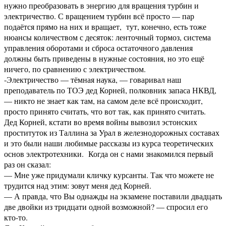
нужно преобразовать в энергию для вращения турбин и
электричество. С вращением турбин всё просто — пар
подаётся прямо на них и вращает, тут, конечно, есть тоже
нюансы количеством с десяток: ленточный тормоз, система
управления оборотами и сброса остаточного давления
должны быть приведены в нужные состояния, но это ещё
ничего, по сравнению с электричеством.
-Электричество — тёмная наука, — говаривал наш
преподаватель по ТОЭ дед Корней, полковник запаса НКВД,
— никто не знает как там, на самом деле всё происходит,
просто принято считать, что вот так, как принято считать.
Дед Корней, кстати во время войны вывозил эстонских
проституток из Таллина за Урал в железнодорожных составах
и это были наши любимые рассказы из курса теоретических
основ электротехники. Когда он с нами знакомился первый
раз он сказал:
— Мне уже придумали кличку курсанты. Так что можете не
трудится над этим: зовут меня дед Корней.
— А правда, что Вы однажды на экзамене поставили двадцать
две двойки из тридцати одной возможной? — спросил его
кто-то.