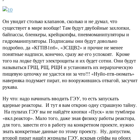
Он увидит столько клапанов, сколько и не думал, что
существует в мире вообще! Там будут двубойные захлопки,
байпассы, бленкеры, крейцкопфы, пневмоманипуляторы и
гидроманипуляторы. Подписаны они будут довольно
подробно, да «КГПВ1пб», «ЗСЩВ2» и прочие не менее
понятные надписи, конечно, сразу же его успокоят. Кроме
того на лодке будут электрощиты и их будет сотни. Они будут
называться ГРЩ, РЩ, РЩН и установить их иерархическую
пищевую цепочку не удастся ни за что!!! «Нуйо-птв-оюмать»
наверняка подумает пират, но вооружившись отвагой, засучит
рукава.
Ну что: надо начинать вводить ГЭУ, то есть запускать
ядерные реакторы. И тут я вам открою одну страшную тайну.
На пультах ГЭУ вы не найдёте кнопки «Пуск» или тумблера
«вкл.реактор». Мало того, даже зная физику работы реактора,
для того, завести его в работу на конкретном проекте, нужно
знать конкретные данные по этому проекту. Ну, допустим,
второй пират нашёл журналы ГЭУ, вскрыв сейфы на обоих