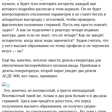
пультах, и будет тупо повторять алгоритм, каждый шаг
которого подробно расписан в этом журнале. Он не будет
контролировать отклонение параметров и не станет бегать в
аппаратную выгородку с иголочкой, чтобы проверить
фактическое положение стержней. Пусть ему просто повезёт,
ладно? А как он подключит к реактору четыре водяных
контура, даже если он знает, что их четыре? Как он заведёт
испарители, когда запас воды закончится? Будем считать, что
у него высшее образование по этому профилю и он чертовски
везуч — ок?
Ещё бы, конечно, неплохо завести дизель-генераторы для
обеспечения бесперебойного питания ввода. Прибежав в
дизель-генераторную, второй пират увидит два дизеля
АСДГ-800, вот таких, примерно:
Это, конечно, не восемьсотый, а триста пятнадцатый.
Восемьсотый такой же, только в два раза больше и в два раза
страшней. Здесь нам придётся допустить, что перед
получением высшего образования, он получил средне-
специальное, по специальности «моторист». Но даже с этим