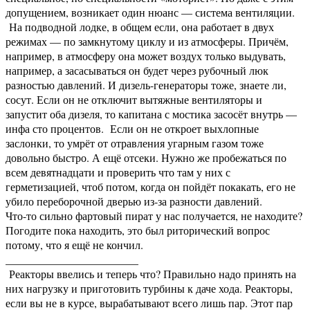
допущением, возникает один нюанс — система вентиляции.
На подводной лодке, в общем если, она работает в двух
режимах — по замкнутому циклу и из атмосферы. Причём,
например, в атмосферу она может воздух только выдувать,
например, а засасываться он будет через рубочный люк
разностью давлений. И дизель-генераторы тоже, знаете ли,
сосут. Если он не отключит вытяжные вентиляторы и
запустит оба дизеля, то капитана с мостика засосёт внутрь —
инфа сто процентов. Если он не откроет выхлопные
заслонки, то умрёт от отравления угарным газом тоже
довольно быстро. А ещё отсеки. Нужно же пробежаться по
всем девятнадцати и проверить что там у них с
герметизацией, чтоб потом, когда он пойдёт покакать, его не
убило переборочной дверью из-за разности давлений.
Что-то сильно фартовый пират у нас получается, не находите?
Погодите пока находить, это был риторический вопрос
потому, что я ещё не кончил.
________________________
Реакторы ввелись и теперь что? Правильно надо принять на
них нагрузку и приготовить турбины к даче хода. Реакторы,
если вы не в курсе, вырабатывают всего лишь пар. Этот пар