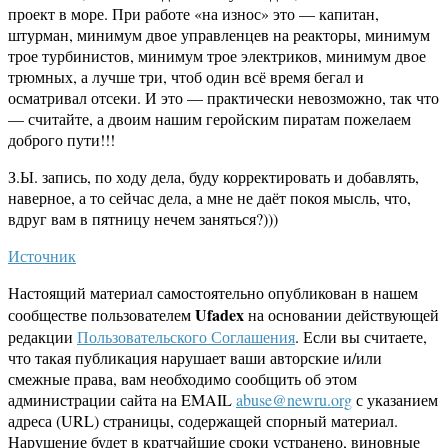
проект в море. При работе «на износ» это — капитан,
штурман, минимум двое управленцев на реакторы, минимум
трое турбинистов, минимум трое электриков, минимум двое
трюмных, а лучше три, чтоб один всё время бегал и
осматривал отсеки. И это — практически невозможно, так что
— считайте, а двоим нашим геройским пиратам пожелаем
доброго пути!!!
З.Ы. запись, по ходу дела, буду корректировать и добавлять,
наверное, а то сейчас дела, а мне не даёт покоя мысль, что,
вдруг вам в пятницу нечем заняться?)))
Источник
Настоящий материал самостоятельно опубликован в нашем
Ufadex
сообществе пользователем
на основании действующей
редакции
Пользовательского Соглашения
. Если вы считаете,
что такая публикация нарушает ваши авторские и/или
смежные права, вам необходимо сообщить об этом
администрации сайта на EMAIL
abuse@newru.org
с указанием
адреса (URL) страницы, содержащей спорный материал.
Нарушение будет в кратчайшие сроки устранено, виновные