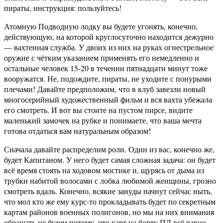
пираты, инструкция: пользуйтесь!
Атомную Подводную лодку вы будете угонять, конечно,
действующую, на которой круглосуточно находится дежурно
— вахтенная служба. У двоих из них на руках огнестрельное
оружие с чётким указанием применять его немедленно и
остальные человек 15-20 в течении пятнадцати минут тоже
вооружатся. Не, подождите, пираты, не уходите с понурыми
плечами! Давайте предположим, что в клуб завезли новый
многосерийный художественный фильм и вся вахта убежала
его смотреть. И вот вы стоите на пустом пирсе, видите
маленький замочек на рубке и понимаете, что ваша мечта
готова отдаться вам натуральным образом!
Сначала давайте распределим роли. Один из вас, конечно же,
будет Капитаном. У него будет самая сложная задача: он будет
всё время стоять на ходовом мостике и, щурясь от дыма из
трубки набитой волосами с лобка любимой женщины, грозно
смотреть вдаль. Конечно, всякие зануды начнут сейчас ныть,
что мол кто же ему курс-то прокладывать будет по секретным
картам районов военных полигонов, но мы на них внимания
обращать не будем потому, что карт на борту ПЛ всё равно