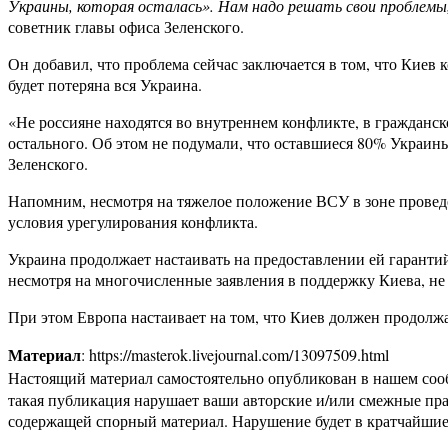
Украины, которая осталась». Нам надо решать свои проблемы,
советник главы офиса Зеленского.
Он добавил, что проблема сейчас заключается в том, что Киев к
будет потеряна вся Украина.
«Не россияне находятся во внутреннем конфликте, в гражданс
остального. Об этом не подумали, что оставшиеся 80% Украин
Зеленского.
Напомним, несмотря на тяжелое положение ВСУ в зоне проведе
условия урегулирования конфликта.
Украина продолжает настаивать на предоставлении ей гарантий
несмотря на многочисленные заявления в поддержку Киева, не 
При этом Европа настаивает на том, что Киев должен продолж
Материал
: https://masterok.livejournal.com/13097509.html
Настоящий материал самостоятельно опубликован в нашем соо
такая публикация нарушает ваши авторские и/или смежные пр
содержащей спорный материал. Нарушение будет в кратчайшие