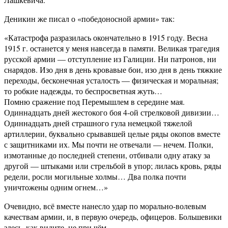
Деникин же писал о «победоносной армии» так:
«Катастрофа разразилась окончательно в 1915 году. Весна
1915 г. останется у меня навсегда в памяти. Великая трагедия
русской армии — отступление из Галиции. Ни патронов, ни
снарядов. Изо дня в день кровавые бои, изо дня в день тяжкие
переходы, бесконечная усталость — физическая и моральная;
то робкие надежды, то беспросветная жуть…
Помню сражение под Перемышлем в середине мая.
Одиннадцать дней жестокого боя 4-ой стрелковой дивизии…
Одиннадцать дней страшного гула немецкой тяжелой
артиллерии, буквально срывавшей целые ряды окопов вместе
с защитниками их. Мы почти не отвечали — нечем. Полки,
измотанные до последней степени, отбивали одну атаку за
другой — штыками или стрельбой в упор; лилась кровь, ряды
редели, росли могильные холмы… Два полка почти
уничтожены одним огнем…»
Очевидно, всё вместе нанесло удар по морально-волевым
качествам армии, и, в первую очередь, офицеров. Большевики
здесь, как видите, не при чём.