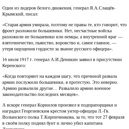
Один из лидеров белого движения, генерал Я.А.Слащёв-
Крымский, писал:
«Старая армия умирала, поэтому не правы те, кто говорит, что
фронт разложили большевики. Нет, несчастные войска
разложили не большевики или немцы, а внутренний враг —
взяточничество, пьянство, воровство и, самое главное, —
утеря ощущения гордости за звание русского офицера».
16 июля 1917 г. генерал А.И.Деникин заявил в присутствии
Керенского:
«Когда повторяют на каждом шагу, что причиной развала
армии послужили большевики, я протестую. Это неверно.
Армию развалили другие… Развалило армию военное
законодательство последних месяцев».
А вскоре генерал Корнилов произвел в подпрапорщики и
наградил Георгиевским крестом унтер-офицера Л.-Гв.
Волынского полка Т.Кирпичникова, за то, что тот 27 февраля
в своём полку поднял бунт и лично убил капитана
Лашкевича.