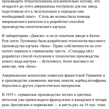
производить тетраэтилсвинец исключительно потому, что
незадолго до этого американцы построили для нас завод,
подготовили его к эксплуатации и передали нам
необходимый опыт» . Столь же велика была помощь
американского капитала и в разработке способов
производства синтетического каучука.
В лабораториях «Джаско» и на ее опытном заводе в Батон-
Руж (штат Луизиана) была разработана технология массового
производства каучука «буна». Право собственности на этот
патент перешло к германскому тресту. «Стандард ойл»
разработал способ получения и технологию производства
нового вида каучука — бутилового, более высокого по
качеству, чем «буна».
Американские монополии помогали фашистской Германии и
в производстве алюминия, магния, никеля, карбид-вольфрама,
бериллия и других стратегических материалов.
В 1935 г. германское производство легких и цветных
металлов уже превосходило французское и канадское в четыре
раза, британское и норвежское — в шесть раз, на 16 тыс. тонн