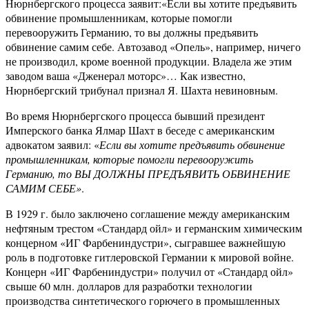
Нюрнбергского процесса заявит:«Если вы хотите предъявить
обвинение промышленникам, которые помогли
перевооружить Германию, то вы должны предъявить
обвинение самим себе. Автозавод «Опель», например, ничего
не производил, кроме военной продукции. Владела же этим
заводом ваша «Дженерал моторс»… Как известно,
Нюрнбергский трибунал признал Я. Шахта невиновным.
Во время Нюрнбергского процесса бывший президент
Имперского банка Ялмар Шахт в беседе с американским
адвокатом заявил: «
Если вы хотите предъявить обвинение
промышленникам, которые помогли перевооружить
Германию, то ВЫ ДОЛЖНЫ ПРЕДЪЯВИТЬ ОБВИНЕНИЕ
САМИМ СЕБЕ»
.
В 1929 г. было заключено соглашение между американским
нефтяным трестом «Стандард ойл» и германским химическим
концерном «ИГ Фарбениндустри», сыгравшее важнейшую
роль в подготовке гитлеровской Германии к мировой войне.
Концерн «ИГ Фарбениндустри» получил от «Стандард ойл»
свыше 60 млн. долларов для разработки технологии
производства синтетического горючего в промышленных