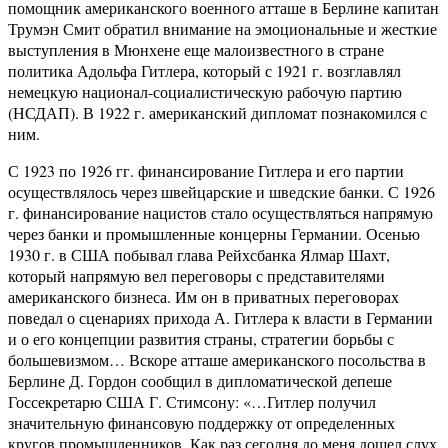
помощник американского военного атташе в Берлине капитан
Трумэн Смит обратил внимание на эмоциональные и жесткие
выступления в Мюнхене еще малоизвестного в стране
политика Адольфа Гитлера, который с 1921 г. возглавлял
немецкую национал-социалистическую рабочую партию
(НСДАП). В 1922 г. американский дипломат познакомился с
ним.
С 1923 по 1926 гг. финансирование Гитлера и его партии
осуществлялось через швейцарские и шведские банки. С 1926
г. финансирование нацистов стало осуществляться напрямую
через банки и промышленные концерны Германии. Осенью
1930 г. в США побывал глава Рейхсбанка Ялмар Шахт,
который напрямую вел переговоры с представителями
американского бизнеса. Им он в приватных переговорах
поведал о сценариях прихода А. Гитлера к власти в Германии
и о его концепции развития страны, стратегии борьбы с
большевизмом… Вскоре атташе американского посольства в
Берлине Д. Гордон сообщил в дипломатической депеше
Госсекретарю США Г. Стимсону: «…Гитлер получил
значительную финансовую поддержку от определенных
кругов промышленников. Как раз сегодня до меня дошел слух