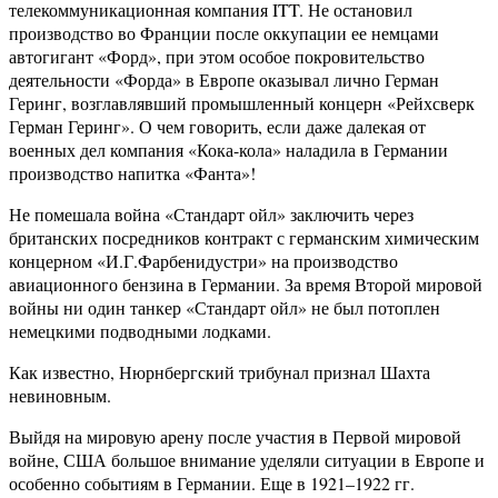
телекоммуникационная компания ITT. Не остановил
производство во Франции после оккупации ее немцами
автогигант «Форд», при этом особое покровительство
деятельности «Форда» в Европе оказывал лично Герман
Геринг, возглавлявший промышленный концерн «Рейхсверк
Герман Геринг». О чем говорить, если даже далекая от
военных дел компания «Кока-кола» наладила в Германии
производство напитка «Фанта»!
Не помешала война «Стандарт ойл» заключить через
британских посредников контракт с германским химическим
концерном «И.Г.Фарбенидустри» на производство
авиационного бензина в Германии. За время Второй мировой
войны ни один танкер «Стандарт ойл» не был потоплен
немецкими подводными лодками.
Как известно, Нюрнбергский трибунал признал Шахта
невиновным.
Выйдя на мировую арену после участия в Первой мировой
войне, США большое внимание уделяли ситуации в Европе и
особенно событиям в Германии. Еще в 1921–1922 гг.