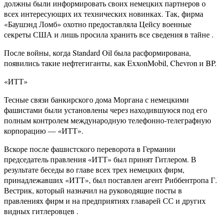
должны были информировать своих немецких партнеров о
всех интересующих их технических новинках. Так, фирма
«Баушэнд Ломб» охотно предоставляла Цейсу военные
секреты США и лишь просила хранить все сведения в тайне .
После войны, когда Standard Oil была расформирована,
появились такие нефтегиганты, как ExxonMobil, Chevron и BP.
«ИТТ»
Тесные связи банкирского дома Моргана с немецкими
фашистами были установлены через находившуюся под его
полным контролем международную телефонно-телеграфную
корпорацию — «ИТТ».
Вскоре после фашистского переворота в Германии
председатель правления «ИТТ» был принят Гитлером. В
результате беседы во главе всех трех немецких фирм,
принадлежавших «ИТТ», был поставлен агент Риббентропа Г.
Вестрик, который назначил на руководящие посты в
правлениях фирм и на предприятиях главарей СС и других
видных гитлеровцев .