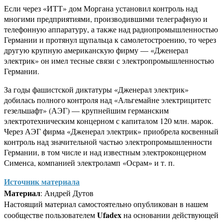
Если через «ИТТ» дом Моргана установил контроль над
многими предприятиями, производившими телеграфную и
телефонную аппаратуру, а также над радиопромышленностью
Германии и протянул щупальца к самолетостроению, то через
другую крупную американскую фирму — «Дженерал
электрик» он имел тесные связи с электропромышленностью
Германии.
За годы фашистской диктатуры «Дженерал электрик»
добилась полного контроля над «Альгемайне электрицитетс
гезельшафт» (АЭГ) — крупнейшим германским
электротехническим концерном с капиталом 120 млн. марок.
Через АЭГ фирма «Дженерал электрик» приобрела косвенный
контроль над значительной частью электропромышленности
Германии, в том числе и над известным электроконцерном
Сименса, компанией электроламп «Осрам» и т. п.
Источник материала
Материал
: Андрей Дутов
Настоящий материал самостоятельно опубликован в нашем
Ufadex
сообществе пользователем
на основании действующей