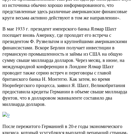
из источника обычно хорошо информированного, что
представленные здесь различные американские финансовые
круги весьма активно действуют в том же направлении».
В мае 1933 г. президент имперского банка Ялмар Шахт
посещает вновь Америку, где проходит его встреча с
президентом Ф. Рузвельтом и крупнейшими американскими
финансистами. Вскоре Берлин получает инвестиции в
германскую промышленность и займы из США на общую
сумму свыше миллиарда долларов. Через месяц, в июне, на
международной конференции в Лондоне Ялмар Шахт
проводит также серию встреч и переговоры с главой
британского банка Н. Монтегю. Как затем, во время
Нюрнбергского процесса, заявил Я. Шахт, Великобритания
предоставила кредиты Германии в объеме свыше миллиарда
фунтов, что в долларовом эквиваленте составило два
миллиарда долларов.
После пережитого Германией в 20-е годы экономического
кризиса, который усугублялся выплатой репараций странам-