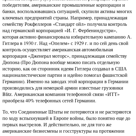
победителям, американские промышленные корпорации и
банки, воспользовавшись ситуацией, скупили активы многих
ключевых предприятий страны. Например, принадлежащая
семейству Рокфеллеров «Стандарт ойл» получила контроль
над германской корпорацией «И. Г. Фербениндустри»,
которая активно финансировала избирательную кампанию А.
Гитлера в 1930 г. Над «Опелем» с 1929 г. и по сей день свой
контроль осуществляет американская автомобильная
корпорация «Дженерал моторс», принадлежащая семейству
Дюпона (Про Дюпона вообще можно писать отдельную
историю, как он сторонник идеям Гитлера создавал в США
националистические партии и идейно помогал фашистской
Германии). Именно на заводах этой корпорации в Германии
производились для немецкой армии известные грузовики
Blitz. Американская компания телефонной связи «ИТТ»
приобрела 40% телефонных сетей Германии.
То, что Соединенные Штаты не потеряются и не растеряются
по ходу вспыхнувшей в Европе войны, было понятно еще до
первых выстрелов. И действительно, не для того же
американские бизнесмены и госструктуры на протяжении