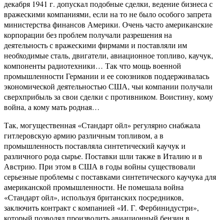
декабря 1941 г. допускал подобные сделки, ведение бизнеса с
вражескими компаниями, если на то не было особого запрета
министерства финансов Америки. Очень часто американские
корпорации без проблем получали разрешения на
деятельность с вражескими фирмами и поставляли им
необходимые сталь, двигатели, авиационное топливо, каучук,
компоненты радиотехники… Так что мощь военной
промышленности Германии и ее союзников поддерживалась
экономической деятельностью США, чьи компании получали
сверхприбыль за свои сделки с противником. Воистину, кому
война, а кому мать родная…
Так, могущественная «Стандарт ойл» регулярно снабжала
гитлеровскую армию различным топливом, а в
промышленность поставляла синтетический каучук и
различного рода сырье. Поставки шли также в Италию и в
Австрию. При этом в США в годы войны существовали
серьезные проблемы с поставками синтетического каучука для
американской промышленности. Не помешала война
«Стандарт ойл», используя британских посредников,
заключить контракт с компанией «И. Г. Фербинидустри»,
который позволял производить авиационный бензин в