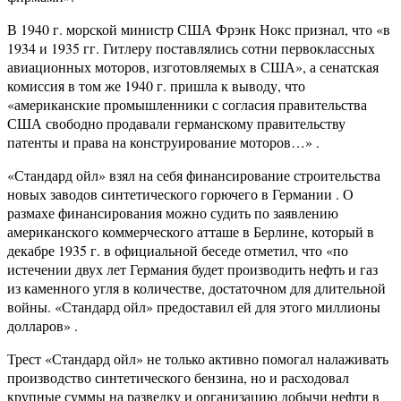
В 1940 г. морской министр США Фрэнк Нокс признал, что «в
1934 и 1935 гг. Гитлеру поставлялись сотни первоклассных
авиационных моторов, изготовляемых в США», а сенатская
комиссия в том же 1940 г. пришла к выводу, что
«американские промышленники с согласия правительства
США свободно продавали германскому правительству
патенты и права на конструирование моторов…» .
«Стандард ойл» взял на себя финансирование строительства
новых заводов синтетического горючего в Германии . О
размахе финансирования можно судить по заявлению
американского коммерческого атташе в Берлине, который в
декабре 1935 г. в официальной беседе отметил, что «по
истечении двух лет Германия будет производить нефть и газ
из каменного угля в количестве, достаточном для длительной
войны. «Стандард ойл» предоставил ей для этого миллионы
долларов» .
Трест «Стандард ойл» не только активно помогал налаживать
производство синтетического бензина, но и расходовал
крупные суммы на разведку и организацию добычи нефти в