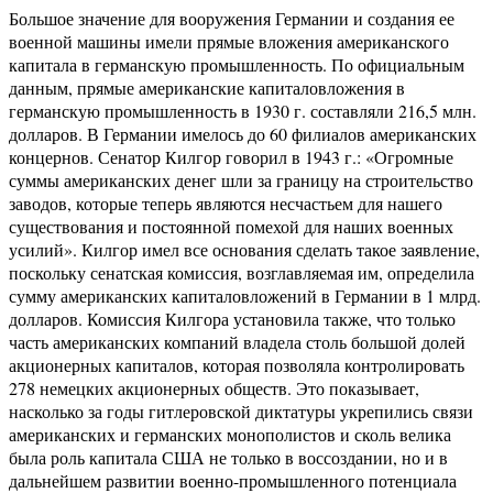
Большое значение для вооружения Германии и создания ее
военной машины имели прямые вложения американского
капитала в германскую промышленность. По официальным
данным, прямые американские капиталовложения в
германскую промышленность в 1930 г. составляли 216,5 млн.
долларов. В Германии имелось до 60 филиалов американских
концернов. Сенатор Килгор говорил в 1943 г.: «Огромные
суммы американских денег шли за границу на строительство
заводов, которые теперь являются несчастьем для нашего
существования и постоянной помехой для наших военных
усилий». Килгор имел все основания сделать такое заявление,
поскольку сенатская комиссия, возглавляемая им, определила
сумму американских капиталовложений в Германии в 1 млрд.
долларов. Комиссия Килгора установила также, что только
часть американских компаний владела столь большой долей
акционерных капиталов, которая позволяла контролировать
278 немецких акционерных обществ. Это показывает,
насколько за годы гитлеровской диктатуры укрепились связи
американских и германских монополистов и сколь велика
была роль капитала США не только в воссоздании, но и в
дальнейшем развитии военно-промышленного потенциала