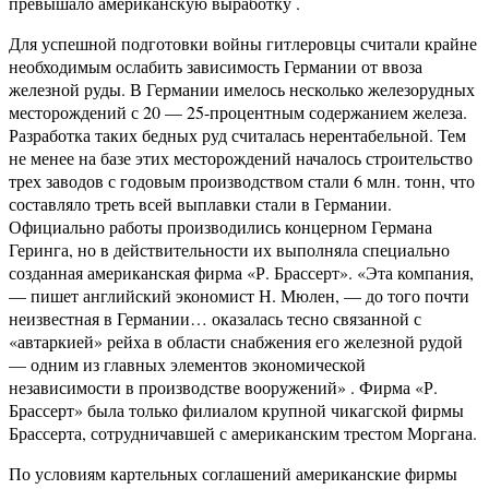
превышало американскую выработку .
Для успешной подготовки войны гитлеровцы считали крайне
необходимым ослабить зависимость Германии от ввоза
железной руды. В Германии имелось несколько железорудных
месторождений с 20 — 25-процентным содержанием железа.
Разработка таких бедных руд считалась нерентабельной. Тем
не менее на базе этих месторождений началось строительство
трех заводов с годовым производством стали 6 млн. тонн, что
составляло треть всей выплавки стали в Германии.
Официально работы производились концерном Германа
Геринга, но в действительности их выполняла специально
созданная американская фирма «Р. Брассерт». «Эта компания,
— пишет английский экономист Н. Мюлен, — до того почти
неизвестная в Германии… оказалась тесно связанной с
«автаркией» рейха в области снабжения его железной рудой
— одним из главных элементов экономической
независимости в производстве вооружений» . Фирма «Р.
Брассерт» была только филиалом крупной чикагской фирмы
Брассерта, сотрудничавшей с американским трестом Моргана.
По условиям картельных соглашений американские фирмы