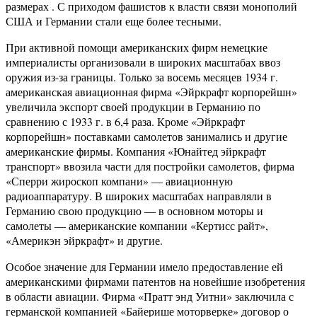
размерах . С приходом фашистов к власти связи монополий
США и Германии стали еще более тесными.
При активной помощи американских фирм немецкие
империалисты организовали в широких масштабах ввоз
оружия из-за границы. Только за восемь месяцев 1934 г.
американская авиационная фирма «Эйркрафт корпорейшн»
увеличила экспорт своей продукции в Германию по
сравнению с 1933 г. в 6,4 раза. Кроме «Эйркрафт
корпорейшн» поставками самолетов занимались и другие
американские фирмы. Компания «Юнайтед эйркрафт
транспорт» ввозила части для постройки самолетов, фирма
«Сперри жироскоп компани» — авиационную
радиоаппаратуру. В широких масштабах направляли в
Германию свою продукцию — в основном моторы и
самолеты — американские компании «Кертисс райт»,
«Америкэн эйркрафт» и другие.
Особое значение для Германии имело предоставление ей
американскими фирмами патентов на новейшие изобретения
в области авиации. Фирма «Пратт энд Уитни» заключила с
германской компанией «Байерише моторверке» договор о