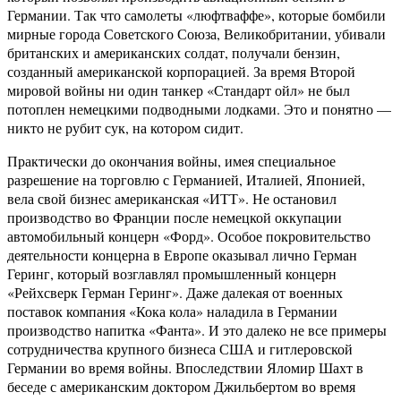
Германии. Так что самолеты «люфтваффе», которые бомбили
мирные города Советского Союза, Великобритании, убивали
британских и американских солдат, получали бензин,
созданный американской корпорацией. За время Второй
мировой войны ни один танкер «Стандарт ойл» не был
потоплен немецкими подводными лодками. Это и понятно —
никто не рубит сук, на котором сидит.
Практически до окончания войны, имея специальное
разрешение на торговлю с Германией, Италией, Японией,
вела свой бизнес американская «ИТТ». Не остановил
производство во Франции после немецкой оккупации
автомобильный концерн «Форд». Особое покровительство
деятельности концерна в Европе оказывал лично Герман
Геринг, который возглавлял промышленный концерн
«Рейхсверк Герман Геринг». Даже далекая от военных
поставок компания «Кока кола» наладила в Германии
производство напитка «Фанта». И это далеко не все примеры
сотрудничества крупного бизнеса США и гитлеровской
Германии во время войны. Впоследствии Яломир Шахт в
беседе с американским доктором Джильбертом во время