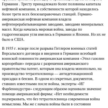
Германии . Тресту принадлежало более половины капитала
нефтяной компании, в собственности которой находилось
более трети всех бензозаправочных станций. Германо-
американская нефтяная компания владела
нефтеперерабатывающими заводами, заводами минеральных
масел. Когда началась мировая война, заводы по
гидрогенизации угля имелись в Германии и Японии. Но их не
было в США.
В 1935 г. вскоре после разрыва Гитлером военных статей
Версальского договора и введения в Германии всеобщей
воинской повинности американская компания «Этил газолин
корпорейшн» передала с разрешения американского
правительства патент, которым она владела монопольно, на
производство тетраэтилсвинца — антидетонационной
присадки в бензин. В одном из секретных документов,
ставших известными после войны, эксперты «ИГ
Фарбениндустри» следующим образом оценивали значение
помощи американской фирмы: «Нет необходимости
подчеркивать, что без тетраэтилсвинца современная война
немыслима. Мы же с начала войны были в состоянии