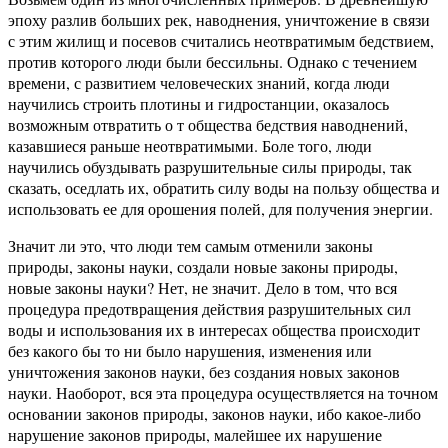
эпоху разлив больших рек, наводнения, уничтожение в связи
с этим жилищ и посевов считались неотвратимым бедствием,
против которого люди были бессильны. Однако с течением
времени, с развитием человеческих знаний, когда люди
научились строить плотины и гидростанции, оказалось
возможным отвратить о т общества бедствия наводнений,
казавшиеся раньше неотвратимыми. Боле того, люди
научились обуздывать разрушительные силы природы, так
сказать, оседлать их, обратить силу воды на пользу общества и
использовать ее для орошения полей, для получения энергии.
Значит ли это, что люди тем самым отменили законы
природы, законы науки, создали новые законы природы,
новые законы науки? Нет, не значит. Дело в том, что вся
процедура предотвращения действия разрушительных сил
воды и использования их в интересах общества происходит
без какого бы то ни было нарушения, изменения или
уничтожения законов науки, без создания новых законов
науки. Наоборот, вся эта процедура осуществляется на точном
основании законов природы, законов науки, ибо какое-либо
нарушение законов природы, малейшее их нарушение