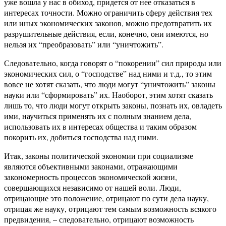
уже вошла у нас в обиход, придется от нее отказаться в
интересах точности. Можно ограничить сферу действия тех
или иных экономических законов, можно предотвратить их
разрушительные действия, если, конечно, они имеются, но
нельзя их “преобразовать” или “уничтожить”.
Следовательно, когда говорят о “покорении” сил природы или
экономических сил, о “господстве” над ними и т.д., то этим
вовсе не хотят сказать, что люди могут “уничтожить” законы
науки или “сформировать” их. Наоборот, этим хотят сказать
лишь то, что люди могут открыть законы, познать их, овладеть
ими, научиться применять их с полным знанием дела,
использовать их в интересах общества и таким образом
покорить их, добиться господства над ними.
Итак, законы политической экономии при социализме
являются объективными законами, отражающими
закономерность процессов экономической жизни,
совершающихся независимо от нашей воли. Люди,
отрицающие это положение, отрицают по сути дела науку,
отрицая же науку, отрицают тем самым возможность всякого
предвидения, – следовательно, отрицают возможность