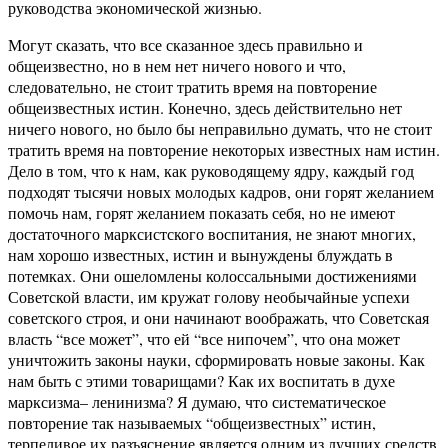
руководства экономической жизнью.
Могут сказать, что все сказанное здесь правильно и
общеизвестно, но в нем нет ничего нового и что,
следовательно, не стоит тратить время на повторение
общеизвестных истин. Конечно, здесь действительно нет
ничего нового, но было бы неправильно думать, что не стоит
тратить время на повторение некоторых известных нам истин.
Дело в том, что к нам, как руководящему ядру, каждый год
подходят тысячи новых молодых кадров, они горят желанием
помочь нам, горят желанием показать себя, но не имеют
достаточного марксистского воспитания, не знают многих,
нам хорошо известных, истин и вынуждены блуждать в
потемках. Они ошеломлены колоссальными достижениями
Советской власти, им кружат голову необычайные успехи
советского строя, и они начинают воображать, что Советская
власть “все может”, что ей “все нипочем”, что она может
уничтожить законы науки, сформировать новые законы. Как
нам быть с этими товарищами? Как их воспитать в духе
марксизма– ленинизма? Я думаю, что систематическое
повторение так называемых “общеизвестных” истин,
терпеливое их разъяснение является одним из лучших средств