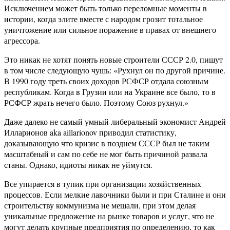
Исключением может быть только переломные моменты в
истории, когда элите вместе с народом грозит тотальное
уничтожение или сильное поражение в правах от внешнего
агрессора.
Это никак не хотят понять новые строители СССР 2.0, пишут
в том числе следующую чушь: «Рухнул он по другой причине.
В 1990 году треть своих доходов РСФСР отдала союзным
республикам. Когда в Грузии или на Украине все было, то в
РСФСР жрать нечего было. Поэтому Союз рухнул.»
Даже далеко не самый умный либеральный экономист Андрей
Илларионов aka aillarionov приводил статистику,
доказывающую что кризис в позднем СССР был не таким
масштабный и сам по себе не мог быть причиной развала
станы. Однако, идиоты никак не уймутся.
Все упирается в тупик при организации хозяйственных
процессов. Если мелкие лавочники были и при Сталине и они
строительству коммунизма не мешали, при этом делая
уникальные предложение на рынке товаров и услуг, что не
могут делать крупные предприятия по определению, то как