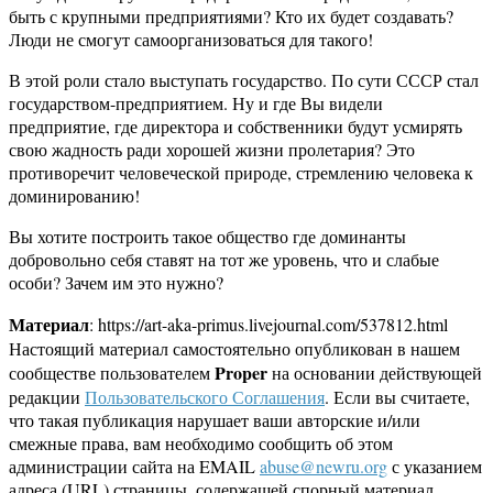
быть с крупными предприятиями? Кто их будет создавать?
Люди не смогут самоорганизоваться для такого!
В этой роли стало выступать государство. По сути СССР стал
государством-предприятием. Ну и где Вы видели
предприятие, где директора и собственники будут усмирять
свою жадность ради хорошей жизни пролетария? Это
противоречит человеческой природе, стремлению человека к
доминированию!
Вы хотите построить такое общество где доминанты
добровольно себя ставят на тот же уровень, что и слабые
особи? Зачем им это нужно?
Материал
: https://art-aka-primus.livejournal.com/537812.html
Настоящий материал самостоятельно опубликован в нашем
Proper
сообществе пользователем
на основании действующей
редакции
Пользовательского Соглашения
. Если вы считаете,
что такая публикация нарушает ваши авторские и/или
смежные права, вам необходимо сообщить об этом
администрации сайта на EMAIL
abuse@newru.org
с указанием
адреса (URL) страницы, содержащей спорный материал.