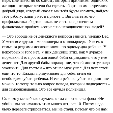
мере, мне известно об одном), который принимает одиноких
женщин, которые хотели бы сделать аборт, но им встретился
добрый дядя, который сказал: мы тебя будем кормить, найдем
тебе работу, живи у нас в приюте… Вы считаете, что
профилактика абортов никак не связана с решением
финансовых проблем «социально незащищенных» людей?
— Это вообще не от денежного вопроса зависит, уверяю Вас.
У меня все друзья – миллионеры и миллиардеры. У всех в
семье, за редкими исключениями, по одному-два ребенка. У
некоторых и того нет. У них деньжищ этих, как у дураков
морковки. Это просто для одной бабы оправдание, что у нее
денег нет. Для другой бабы оправдание, что ей институт надо
закончить. Для третьей – что от нее муж ушел. Для четвертой
еще что-то. Каждая придумывает для себя, зачем ей
необходимо убить ребенка. И если ребенка убить в принципе
можно, то тогда только вопрос повода, который подвернется –
для самооправдания. Это все ерунда полнейшая.
Сколько у меня было случаев, когда я возглавлял фонд «Не
убий», мы занимались этим много лет, лет 10. Потом надо
было перерегистрироваться, мы не стали, потому что он нам