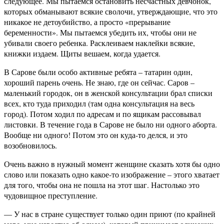
следующее. Мы пытаемся остановить несчастных девчонок,
которых обманывают всякие сволочи, утверждающие, что это
никакое не детоубийство, а просто «прерывание
беременности». Мы пытаемся убедить их, чтобы они не
убивали своего ребенка. Расклеиваем наклейки всякие,
книжки издаем. Щиты вешаем, когда удается.
В Сарове были особо активные ребята – татарин один,
хороший парень очень. Не знаю, где он сейчас. Саров –
маленький городок, он в женской консультации брал списки
всех, кто туда приходил (там одна консультация на весь
город). Потом ходил по адресам и по ящикам рассовывал
листовки. В течение года в Сарове не было ни одного аборта.
Вообще ни одного! Потом это он куда-то делся, и это
возобновилось.
Очень важно в нужный момент женщине сказать хотя бы одно
слово или показать одно какое-то изображение – этого хватает
для того, чтобы она не пошла на этот шаг. Настолько это
чудовищное преступление.
— У нас в стране существует только один приют (по крайней