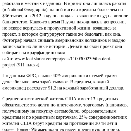
работала в местных изданиях. В кризис она лишилась работы
(в National Geographic), на ней висели кредиты более чем на
$36 тысяч, и в 2012 году она подала заявление в суд на личное
банкротство. Какое-то время Пауэлл находилась в депрессии,
но вскоре вернулась к продуктивной жизни, взявшись за
проект, в котором фигурируют такие же бедолаги, как она.
Фотограф начала снимать американских должников и заодно
записывать их личные истории. Деньги на свой проект она
собирает на краудфандинговом
сайте www.kickstarter.com/projects/1100300239/the-debt-
project ($11 тысяч).
По данным ФРС, свыше 40% американских семей тратят
денег больше, чем зарабатывают. В среднем, каждый
американец расходует $1,2 на каждый заработанный доллар.
Среднестатистический житель США имеет 13 кредитных
обязательств: это долги по ипотечному, торговому (например,
полученному на покупку автомобиля), образовательным
кредитам и по кредитным карточкам. 25% совершеннолетних
жителей США берут кредиты на протяжении 20-ти лет и
более. Только 5% американцев имеет кредитную историю,