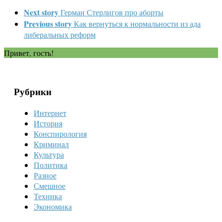
Next story
Герман Стерлигов про аборты
Previous story
Как вернуться к нормальности из ада
либеральных реформ
Привет, гость!
Рубрики
Интернет
История
Конспирология
Криминал
Культура
Политика
Разное
Смешное
Техника
Экономика