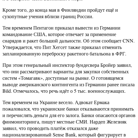
Кроме того, до конца мая в Финляндии пройдут ещё и
сухопутные учения вблизи границ России.
Тем временем Пентагон приказал вывести из Германии
командование США, которое отвечает за применение
снарядов и ракет большой дальности. Об этом сообщает CNN.
Утверждается, что Пит Хегсет также приказал отменить
запланированную переброску ракетного батальона в ФРГ.
При этом генеральный инспектор бундесвера Бройер заявил,
что они рассматривают варианты для закупки собственных
систем «Томагавк», доступные на рынке. О готовящемся
выводе американского контингента из Германии ранее писала
Bild. Отмечалось, что речь идёт о 5 тыс. военнослужащих.
Тем временем на Украине весело. Адвокат Ермака
пожаловался, что украинские банки отказываются принимать
и перечислять деньги для его залога. Банки опасаются органов
финмониторинга, пишут местные СМИ. Нардеп Железняк
заявил, что проводить платёж отказался даже
национализированный Sense Bank, который фигурирует в