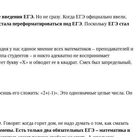
е введения ЕГЭ.
Но не сразу. Когда ЕГЭ официально ввели,
стала переформатироваться под ЕГЭ
ЕГЭ стал
. Поскольку
годня у нас единое мнение всех математиков – преподавателей и
уппа студентов – и никто адекватно не воспринимает
ет букву «Х» и обводит ее в квадрат. Смех был запредельный,
осишь его сложить: «2+(-1)». Это однозначные целые числа. Он
е
. Говорят: когда горит дом, не надо думать о том, как смазать
амены. Есть только два обязательных ЕГЭ – математика и
, учитель имеет полную свободу не учить. А школьник –