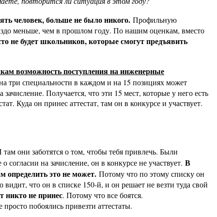
маете, повторится ли ситуация в этом году?
ть человек, больше не было никого.
Профильную
раздо меньше, чем в прошлом году. По нашим оценкам, вместо
сто не будет школьников, которые смогут предъявить
икам возможность поступления на инженерные
в на три специальности в каждом и на 15 позициях может
 зачисление. Получается, что эти 15 мест, которые у него есть
ат. Куда он принес аттестат, там он в конкурсе и участвует.
И там они заботятся о том, чтобы тебя привлечь. Были
В
 о согласии на зачисление, он в конкурсе не участвует.
ам определить это не может.
Потому что по этому списку он
 видит, что он в списке 150-й, и он решает не везти туда свой
т никто не принес
. Потому что все боятся.
е просто побоялись привезти аттестаты.