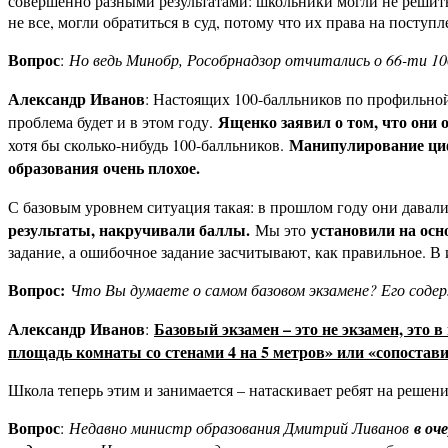
совершенно разными результатами: школьники могли не решить 
не все, могли обратиться в суд, потому что их права на поступ
Вопрос
:
Но ведь Минобр, Рособрнадзор отчитались о 66-ти 10
Александр Иванов
: Настоящих 100-балльников по профильной
Ященко заявил о том, что они 
проблема будет и в этом году.
Манипулирование ци
хотя бы сколько-нибудь 100-балльников.
образования очень плохое.
С базовым уровнем ситуация такая: в прошлом году они давали 
результаты, накручивали баллы.
установили на осн
Мы это
задание, а ошибочное задание засчитывают, как правильное. В 
Вопрос:
Что Вы думаете о самом базовом экзамене? Его сод
Александр Иванов
Базовый экзамен – это не экзамен, это
:
площадь комнаты со стенами 4 на 5 метров» или «сопостави
Школа теперь этим и занимается – натаскивает ребят на решен
Вопрос
:
Недавно министр образования Дмитрий Ливанов
в оч