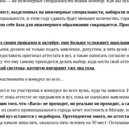
ной — на инженерные специальности возник недобор. Как Вы ду
мест, выделенных на инженерные специальности, набирали пя
циальности, в этом году сдавать будет меньшее количество, го
 по себе база для инженерного образования сокращается. Про
ил своим приказом в октябре, еще больше усложняет школьн
льник должен не только подать заявление, допустим, в пять вузо
оставить оригинал аттестата в вуз, а также написать согласие на
что ему самому приходится делать выбор, куда нести свой аттест
ской системы, которую внедряют уже два года.
частвовать в конкурсе во всех…
ил и ты участвуешь в конкурсе во всех вузах, куда ты заявился. 
 пока аттестат не предъявлен в вуз, пока не написано заявление
ю того, что «Вася» не проходит, но реально он проходит, а с
н из своего провинциального города хочет поступить в Москву, но
й вуз останется с недобором. Претендентов много, но аттеста
 начали зачислять, оказалось пять человек на 50 мест. Остальны