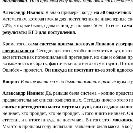
подготовки.
Но в прошлом году такая мера оказалась бесполез
Александр Иванов
на 50 бюджетных 
: Я знаю примеры, когда
математику, которая нужна для поступления на инженерные спе
сама
70%, которые были, сдавать пойдут порядка 56%. То есть,
результаты ЕГЭ для поступления.
сама система приема, которую Ливанов утверд
Кроме того,
специальности
. Сегодня для того, чтобы поступить в вуз, шко
засветиться как потенциальный претендент, но еще и обязан пред
возможность выбрать, фактически для него отсутствуют. Потому 
Он никуда не поступит из-за этой идиот
Ошибся – пролетел.
Вопрос:
Раньше копии можно было отослать в разные вузы и у
Александр Иванов
: Да, раньше была система – копию представ
предварительные списки зачисленных. Сегодня ничего этого нет:
списке претендентов масса мертвых душ, они создают иллюзи
не знает, кто пройдет, кто не пройдет. Этого никто не знает. О
московски
аттестат, и в итоге никуда не поступает. В итоге этот
Мы это в прошлом году испытали: заявлений была масса, а когда