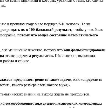
сь со всеми заданиями и которых уравняли с теми, кто сделал
 их.
ьно в прошлом году было порядка 5-10 человек. Та же
превращать их в 100-балльный результат,
чтобы у них было
потому что общее состояние математического
безобразие,
они фальсифицировали
, а за меньшее количество, потому что
а этапе подсчета результатов.
Школьник не выполнил
и работа и сейчас.
классов предлагают решить такие задачи, как «определить
етить, какого размера слон, какого муха)».
атематических знаний на выходе ждать не приходится.
 на востребованных инженерно-технических направлениях