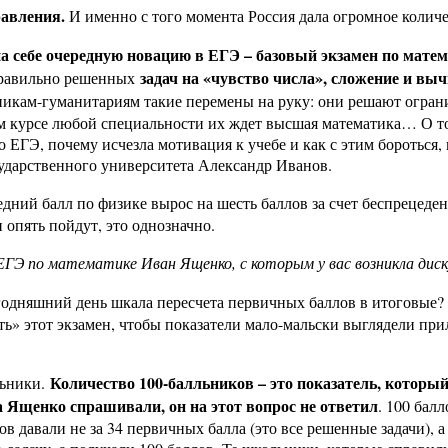
равления.
И именно с того момента Россия дала огромное количе
 себе очередную новацию в ЕГЭ – базовый экзамен по матема
задач на «чувство числа», сложение и вы
равильно решенных
никам-гуманитариям такие перемены на руку: они решают огран
ом курсе любой специальности их ждет высшая математика… О 
о ЕГЭ, почему исчезла мотивация к учебе и как с этим бороться
ударственного университета Александр Иванов.
едний балл по физике вырос на шесть баллов за счет беспрецеде
 опять пойдут, это однозначно.
ЕГЭ по математике Иван Ященко, с которым у вас возникла ди
годняшний день шкала пересчета первичных баллов в итоговые? О
ать» этот экзамен, чтобы показатели мало-мальски выглядели при
Количество 100-балльников – это показатель, которы
льники.
а Ященко спрашивали, он на этот вопрос не ответил
. 100 бал
 давали не за 34 первичных балла (это все решенные задачи), а