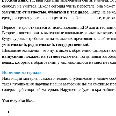
свободу не учиться. Школа сегодня учить перестала, она может
замучили: отчетностью, бумагами и так далее.
Когда на выход
ерундой грузят учителя, он крутится как белка в колесе, о детях
Первое – надо отказаться от использования ЕГЭ для аттестации 
Второе – восстановить выпускные школьные экзамены: вернуть 
будут суровые требования на экзаменах предъявлять, слабые ш
учительский, родительский, государственный.
Школьные экзамены – это путь школ к обретению самодостато
выпускник покажет на устном экзамене.
Тогда появится обяза
вещах, которых в образовании у нас накопилось на многие год
Источник материала
Настоящий материал самостоятельно опубликован в нашем соо
такая публикация нарушает ваши авторские и/или смежные пр
содержащей спорный материал. Нарушение будет в кратчайшие
You may also like...