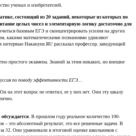
ство ученых и изобретателей.
тике, состоящий из 20 заданий, некоторые из которых по
читание целых чисел и элементарную логику достаточно для
ичиться базовым ЕГЭ и сконцентрировать усилия на других
том, какими математическими познаниями удивляют
, в интервью Накануне.RU рассказал профессор, заведующий
нтно простого экзамена. Знаний за этим никаких, но внешне
скуссия по поводу эффективности ЕГЭ…
н на этот вопрос не ответил, ее у них нет. Они эту шкалу
лично.
й обсуждается
. В прошлом году реальное количество 100-
лов – это абсолютный результат, это все решенные задачи. В
 за 32. Они уравнивали в итоговой оценке школьников с