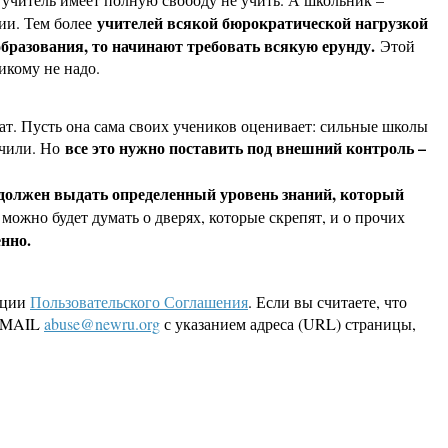
учителей всякой бюрократической нагрузкой
нии. Тем более
 образования, то начинают требовать всякую ерунду.
Этой
никому не надо.
ат. Пусть она сама своих учеников оценивает: сильные школы
все это нужно поставить под внешний контроль –
учили. Но
н должен выдать определенный уровень знаний, который
 можно будет думать о дверях, которые скрепят, и о прочих
нно.
кции
Пользовательского Соглашения
. Если вы считаете, что
 EMAIL
abuse@newru.org
с указанием адреса (URL) страницы,