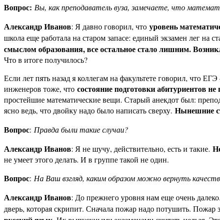
Вопрос:
Вы, как преподаватель вуза, замечаете, что математ
Александр Иванов
уровень математиче
: Я давно говорил, что
школа еще работала на старом запасе: единый экзамен лег на с
смыслом образования, все остальное стало лишним. Возник
Что в итоге получилось?
Если лет пять назад я коллегам на факультете говорил, что ЕГ
состояние подготовки абитуриентов не 
инженеров тоже, что
простейшие математические вещи. Старый анекдот был: преподав
Нынешние ст
ясно ведь, что двойку надо было написать сверху.
Вопрос
:
Правда были такие случаи?
Александр Иванов
Н
: Я не шучу, действительно, есть и такие.
не умеет этого делать. И в группе такой не один.
Вопрос
:
На Ваш взгляд, каким образом можно вернуть качест
Александр Иванов
: До прежнего уровня нам еще очень далеко
дверь, которая скрипит. Сначала пожар надо потушить. Пожар 
русский язык
. Их выпускными экзаменами считать нельзя. Это