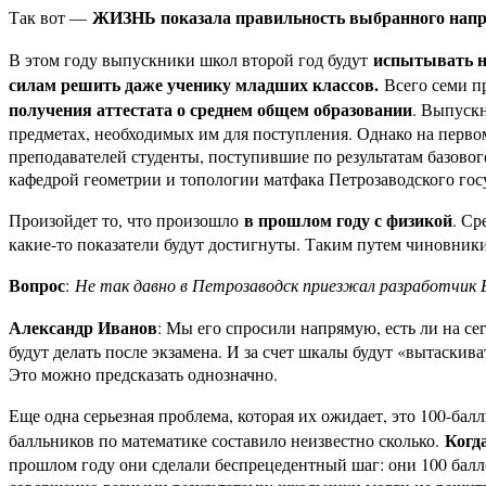
ЖИЗНЬ показала правильность выбранного нап
Так вот —
испытывать на
В этом году выпускники школ второй год будут
силам решить даже ученику младших классов.
Всего семи п
получения аттестата о среднем общем образовании
. Выпуск
предметах, необходимых им для поступления. Однако на перв
преподавателей студенты, поступившие по результатам базовог
кафедрой геометрии и топологии матфака Петрозаводского гос
в прошлом году с физикой
Произойдет то, что произошло
. Ср
какие-то показатели будут достигнуты. Таким путем чиновники
Вопрос
:
Не так давно в Петрозаводск приезжал разработчик 
Александр Иванов
: Мы его спросили напрямую, есть ли на се
будут делать после экзамена. И за счет шкалы будут «вытаскив
Это можно предсказать однозначно.
Еще одна серьезная проблема, которая их ожидает, это 100-бал
Когд
балльников по математике составило неизвестно сколько.
прошлом году они сделали беспрецедентный шаг: они 100 баллов