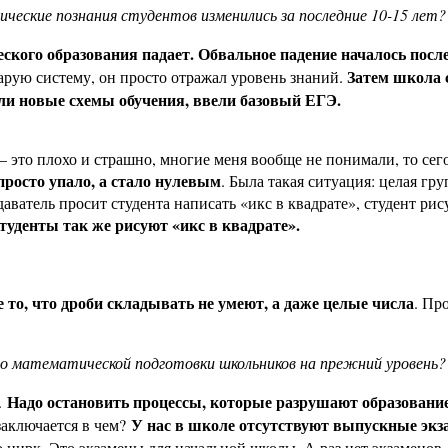
ические познания студентов изменились за последние 10-15 лет?
ского образования падает. Обвальное падение началось посл
Затем школа 
тарую систему, он просто отражал уровень знаний.
ли новые схемы обучения, ввели базовый ЕГЭ.
Э – это плохо и страшно, многие меня вообще не понимали, то се
просто упало, а стало нулевым
. Была такая ситуация: целая гр
атель просит студента написать «икс в квадрате», студент рису
уденты так же рисуют «икс в квадрате».
е то, что дроби складывать не умеют, а даже целые числа
. Пр
во математической подготовки школьников на прежний уровень?
Надо остановить процессы, которые разрушают образовани
.
У нас в школе отсутствуют выпускные экз
заключается в чем?
 цирк. Это экзамены для начальной школы. А раз нет экзаменов