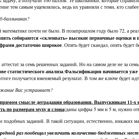
задачу, а получали 100 баллов. Те школьники, которые справили
ление тем самым ущемлялись, ведь их уравняли с теми, кто слабее
0-балльниках?
 математике почти не было. В позапрошлом году было 72, а реал
опять собираются «склеивать» высокие первичные оценки и 
фрами достаточно широкое
. Опять будет скандал, опять будет 
аттестат за семь решенных заданий. Но на самом деле не за семь
ове статистического анализа
Фальсификация начинается уже н
.
итоге получается вменяемый результат. В том же ключе будет идт
ержание Вас устраивает?
 в прямом смысле деградация образования. Выпускникам 11-х 
ть по размерам муху и слона
(даны цифры 5 мм и 5 м, нужно отв
ие подобных заданий. В такой ситуации, естественно, никаких м
ередной раз пообещал увеличить количество бюджетных мест