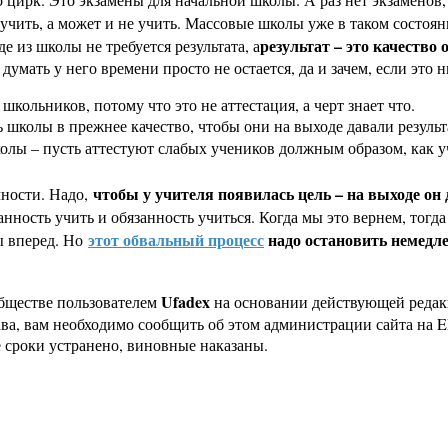
 учить, а может и не учить. Массовые школы уже в таком состоя
результат – это качество
е из школы не требуется результата, а
 думать у него времени просто не остается, да и зачем, если это 
школьников, потому что это не аттестация, а черт знает что.
школы в прежнее качество, чтобы они на выходе давали результ
колы – пусть аттестуют слабых учеников должным образом, как 
чтобы у учителя появилась цель – на выходе о
чности. Надо,
нность учить и обязанность учиться. Когда мы это вернем, тогда
этот обвальный процесс
надо остановить немедле
ы вперед. Но
Ufadex
бществе пользователем
на основании действующей реда
ава, вам необходимо сообщить об этом администрации сайта на
 сроки устранено, виновные наказаны.