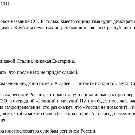
к СНГ.
новое название СССР, только вместо социализма будет демократи
димка. Клуб для нечастых встрех бывших союзных республик пос
никакой Сталин, никакая Екатерина.
ть, что после него не придет слабый.
ом очень неудачно помер. А далее — читайте историю. Смута, 
 в том регионе России, который получит независимость при очер
СЗО, а очередной «великий и могучий Путин» будет посылать ва
на самоопределение, сто раз скажет, что «Россия не позволит!», 
леко, чтобы можно было сбегать за водой. А то сосед намедни 
дят.
ра или послезавтра с любым регионом России.