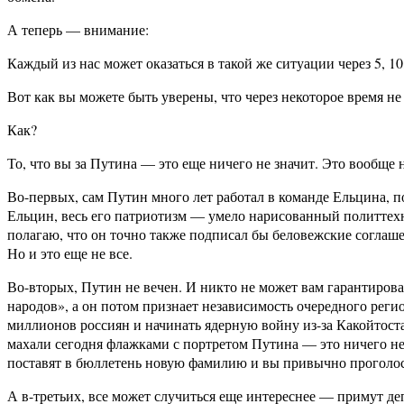
А теперь — внимание:
Каждый из нас может оказаться в такой же ситуации через 5, 1
Вот как вы можете быть уверены, что через некоторое время не
Как?
То, что вы за Путина — это еще ничего не значит. Это вообще 
Во-первых, сам Путин много лет работал в команде Ельцина, по
Ельцин, весь его патриотизм — умело нарисованный политтехн
полагаю, что он точно также подписал бы беловежские соглаше
Но и это еще не все.
Во-вторых, Путин не вечен. И никто не может вам гарантироват
народов», а он потом признает независимость очередного регио
миллионов россиян и начинать ядерную войну из-за Какойтоста
махали сегодня флажками с портретом Путина — это ничего не 
поставят в бюллетень новую фамилию и вы привычно проголосуе
А в-третьих, все может случиться еще интереснее — примут 