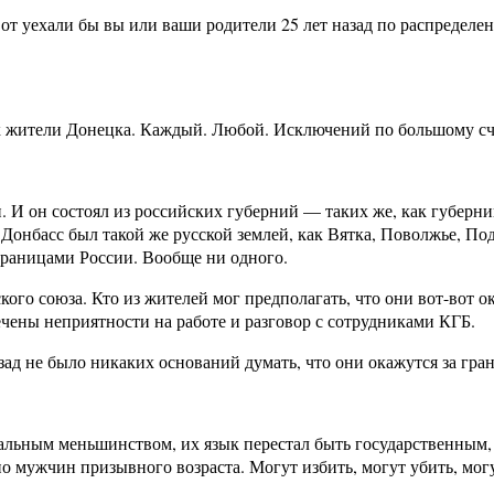
 Вот уехали бы вы или ваши родители 25 лет назад по распределе
как жители Донецка. Каждый. Любой. Исключений по большому сч
и. И он состоял из российских губерний — таких же, как губер
Донбасс был такой же русской землей, как Вятка, Поволжье, Под
границами России. Вообще ни одного.
кого союза. Кто из жителей мог предполагать, что они вот-вот о
ечены неприятности на работе и разговор с сотрудниками КГБ.
зад не было никаких оснований думать, что они окажутся за гра
льным меньшинством, их язык перестал быть государственным, а
о мужчин призывного возраста. Могут избить, могут убить, могу