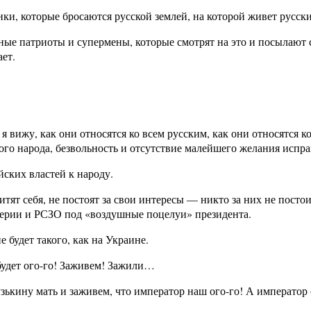
нки, которые бросаются русской землей, на которой живет русск
щные патриоты и супермены, которые смотрят на это и посылают
ает.
 я вижу, как они относятся ко всем русским, как они относятся к
кого народа, безвольность и отсутствие малейшего желания испр
йских властей к народу.
тят себя, не постоят за свои интересы — никто за них не постои
иллерии и РСЗО под «воздушные поцелуи» президента.
е будет такого, как на Украине.
 будет ого-го! Заживем! Зажили…
узькину мать и заживем, что император наш ого-го! А император