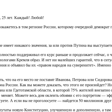
0, 25 лет. Каждый! Любой!
 окажетесь в том регионе России, которому очередной демократ 
не имеет никакого значения, за или против Путина вы выступает
лностью поддерживал его курс раньше и продолжает сейчас, о че
ологами Кремля образ. И нет ни малейших гарантий, что в ситу
ния и объявил бы их «правом народов на суверенитет». Именно т
ь, что на его место не поставят Иванова, Петрова или Сидорова
на России. Как вы можете доказать, что этого не произойдет? Н
на или Гдетотамской области, в которой 75% жителей внезапно в
меняет. Можете весь дом оклеить обоями с его портретом — эфф
те. А если вы не проголосуете — найдется 50 миллионов других
депутаты новую Конституцию, улучшенную и дополненную, а там