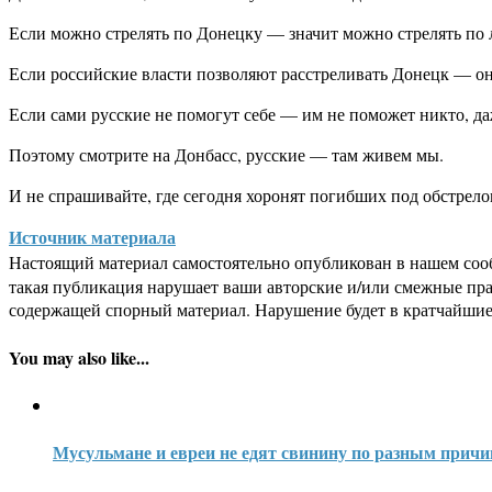
Если можно стрелять по Донецку — значит можно стрелять по л
Если российские власти позволяют расстреливать Донецк — они
Если сами русские не помогут себе — им не поможет никто, даж
Поэтому смотрите на Донбасс, русские — там живем мы.
И не спрашивайте, где сегодня хоронят погибших под обстрело
Источник материала
Настоящий материал самостоятельно опубликован в нашем соо
такая публикация нарушает ваши авторские и/или смежные пр
содержащей спорный материал. Нарушение будет в кратчайшие
You may also like...
Мусульмане и евреи не едят свинину по разным прич