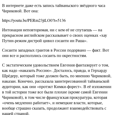
В интернете даже есть запись тайваньского звёздного часа
Чириковой. Вот она:
https://youtu.be/PERm23jtLO0?t=5136
Интонация неповторимая, ни с кем её не спутаешь — на
прекрасном английском рассказывает о своих оценках «хау
Путин-режим дистрой цивил сосаити ин Раша».
Сосаити западных грантов в России подорвано — факт. Вот
они все и расползлись сосаить по окрестностям.
С экстатическим удовольствием Евгения фантазирует о том,
как надо «наказать Россию». Досталось, правда, и Герхарду
Шрёдеру, который тоже должен быть, по мнению Чириковой,
наказан. Конечно, рассказала заинтересованной тайваньской
аудитории, как они «протэкт Кимки-форест». В её изложении
в той истории тоже все были плохие (кроме самой Евгении
Чириковой), в том числе французская прокуратура, которая
«очень медленно работает», и немецкие власти, которые,
вообще страшно сказать, продолжают взаимодействовать с
нашей страной.