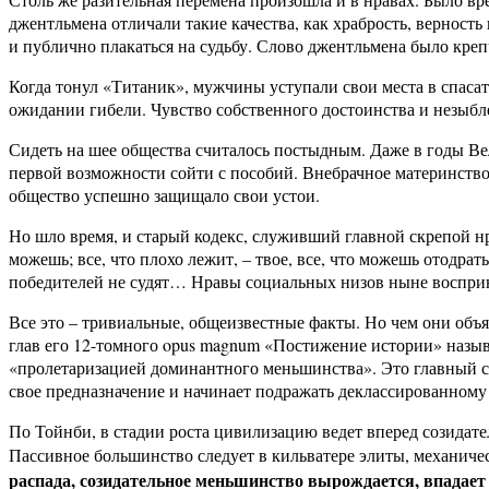
джентльмена отличали такие качества, как храбрость, верность 
и публично плакаться на судьбу. Слово джентльмена было креп
Когда тонул «Титаник», мужчины уступали свои места в спаса
ожидании гибели. Чувство собственного достоинства и незыбл
Сидеть на шее общества считалось постыдным. Даже в годы В
первой возможности сойти с пособий. Внебрачное материнств
общество успешно защищало свои устои.
Но шло время, и старый кодекс, служивший главной скрепой н
можешь; все, что плохо лежит, – твое, все, что можешь отодрат
победителей не судят… Нравы социальных низов ныне восприн
Все это – тривиальные, общеизвестные факты. Но чем они объ
глав его 12-томного opus magnum «Постижение истории» назыв
«пролетаризацией доминантного меньшинства». Это главный си
свое предназначение и начинает подражать деклассированному
По Тойнби, в стадии роста цивилизацию ведет вперед созидат
Пассивное большинство следует в кильватере элиты, механиче
распада, созидательное меньшинство вырождается, впадает в