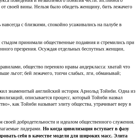
ся от своей вины. Нельзя было обидеть женщину, бить лежачего
навсегда с близкими, спокойно усаживались на палубе в
им стыдом принимали общественные подаяния и стремились при
венного презрения. Осуждая отдельных беспутных женщин,
равилами, общество переняло нравы андеркласса: хватай что
льше льгот; бей лежачего, топчи слабых, лги, обманывай;
ожил знаменитый английский историк Арнольд Тойнби. Одна из
ивилизаций, описывается процесс, который Тойнби назвал
о», как Тойнби называет элиту общества, утрачивает веру в
ем своей добродетельности и идеалом общественного служения.
Но когда цивилизация вступает в фазу
длагаемые лидерами.
ировать себя в качестве модели для широких масс. Элита