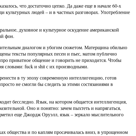
залось, что достаточно цепко. Да даже еще в начале 60-х
ди культурных людей – и в частных разговорах. Употребление
ральное, духовное и культурное оскудение американской
ый фон.
умительным диалогом и убогим сюжетом. Матерщина обильно
щены тексты популярных песен и пьес, матом публично
 про приватное общение и говорить не приходится. Чтобы
словами: fuck и shit с их производными.
еренести в ту эпоху современную интеллигенцию, готов
просто не смогли бы следить за этими состязаниями в
ходит бесследно. Язык, на котором общается интеллигенция,
азительной. Оно и понятно: зачем пыхтеть и напрягаться,
дметил еще Джордж Оруэлл, язык – зеркало мыслительного
рхах общества и по каплям просачивалась вниз, в упрощенном