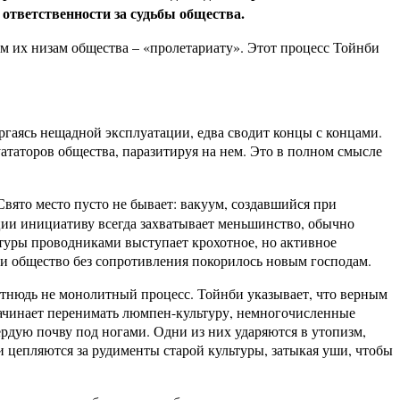
 ответственности за судьбы общества.
м их низам общества – «пролетариату». Этот процесс Тойнби
ргаясь нещадной эксплуатации, едва сводит концы с концами.
таторов общества, паразитируя на нем. Это в полном смысле
вято место пусто не бывает: вакуум, создавшийся при
ции инициативу всегда захватывает меньшинство, обычно
льтуры проводниками выступает крохотное, но активное
, и общество без сопротивления покорилось новым господам.
отнюдь не монолитный процесс. Тойнби указывает, что верным
 начинает перенимать люмпен-культуру, немногочисленные
рдую почву под ногами. Одни из них ударяются в утопизм,
 цепляются за рудименты старой культуры, затыкая уши, чтобы