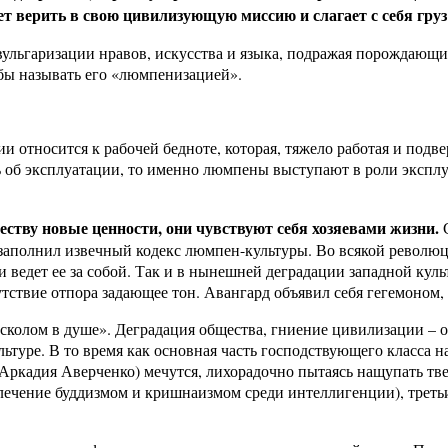
ет верить в свою цивилизующую миссию и слагает с себя груз
вульгаризации нравов, искусства и языка, подражая порождающи
 бы называть его «люмпенизацией».
 относится к рабочей бедноте, которая, тяжело работая и подве
 об эксплуатации, то именно люмпены выступают в роли эксплуа
тву новые ценности, они чувствуют себя хозяевами жизни.
С
 заполнил извечный кодекс люмпен-культуры. Во всякой револю
 и ведет ее за собой. Так и в нынешней деградации западной ку
утствие отпора задающее тон. Авангард объявил себя гегемоном
асколом в душе». Деградация общества, гниение цивилизации – 
льтуре. В то время как основная часть господствующего класса
 Аркадия Аверченко) мечутся, лихорадочно пытаясь нащупать тве
влечение буддизмом и кришнаизмом среди интеллигенции), третьи