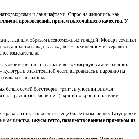
 натюрмортами и ландшафтами. Спрос на живопись, как
иллиона произведений, причем высочайшего качества. У
уазии, главным образом всевозможных гильдий. Моцарт сочинял
аро», а простой люд наслаждался «Похищением из сераля» и
енее взыскательна
.
 в самоубийственный эпатаж и высокомерную самоизоляцию:
я» культура в значительной части выродилась в пародию на
из клоаки – в салоны.
ых белых семей боготворит «рэп», в упоении внимая
сила распирает, мочи нет!), хрипят о крови и насилии,
кстравагантно, кто оголится еще более вызывающе. Татуировки
Вкусы гетто, позаимствованные прямиком из
ние мещанства.
декса поведения и незыблемого понятия чести. Истинного