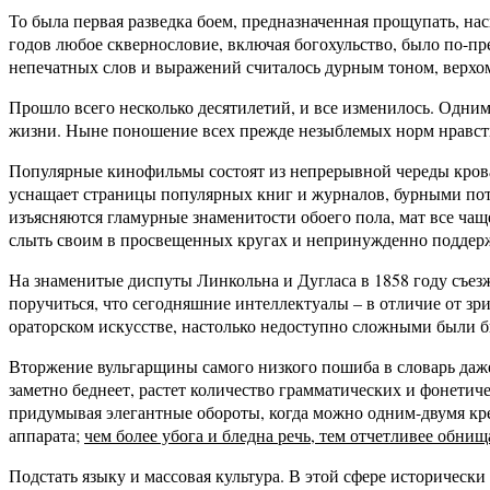
То была первая разведка боем, предназначенная прощупать, нас
годов любое сквернословие, включая богохульство, было по-п
непечатных слов и выражений считалось дурным тоном, верхом
Прошло всего несколько десятилетий, и все изменилось. Одним
жизни. Ныне поношение всех прежде незыблемых норм нравств
Популярные кинофильмы состоят из непрерывной череды кров
уснащает страницы популярных книг и журналов, бурными пото
изъясняются гламурные знаменитости обоего пола, мат все ча
слыть своим в просвещенных кругах и непринужденно поддержи
На знаменитые диспуты Линкольна и Дугласа в 1858 году съезж
поручиться, что сегодняшние интеллектуалы – в отличие от зр
ораторском искусстве, настолько недоступно сложными были бы
Вторжение вульгарщины самого низкого пошиба в словарь даже 
заметно беднеет, растет количество грамматических и фонетиче
придумывая элегантные обороты, когда можно одним-двумя кре
аппарата;
чем более убога и бледна речь, тем отчетливее обни
Подстать языку и массовая культура. В этой сфере исторически