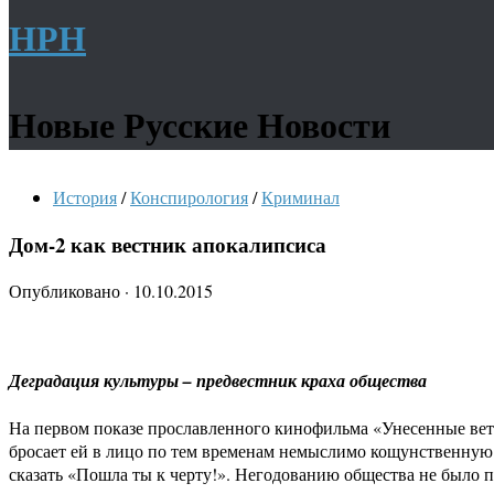
НРН
Новые Русские Новости
История
/
Конспирология
/
Криминал
Дом-2 как вестник апокалипсиса
Опубликовано
·
10.10.2015
Деградация культуры – предвестник краха общества
На первом показе прославленного кинофильма «Унесенные ветро
бросает ей в лицо по тем временам немыслимо кощунственную ф
сказать «Пошла ты к черту!». Негодованию общества не было п