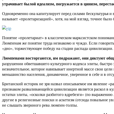
утрачивает былой идеализм, погружается в цинизм, переста
Одновременно она капитулирует перед силами бескультурья и 
называет «пролетаризацией», хотя, на мой взгляд, точнее было
Понятие «пролетариат» в классическом марксистском понимании
Люмпенам же понятие труда незнакомо и чуждо. Если говорить
«дно», торжествующее победу на стадии распада цивилизации.
Люмпенами восторгаются, им подражают, они диктуют общес
разрушении обветшавшего культурного кодекса элиты, быстро
незначительное, которое навязывает инертной массе свои цели
меньшинство населения, динамичное, уверенное в себе и в отс
Британский историк не зря назвал описываемое им явление «р
признаком разваливающейся цивилизации является раскол в ку
остатки элиты, «осколки разбитого вдребезги» (по выражению
другие в религиозные поиски и аскетизм (отсюда повальное у
не слышать звериного рева люмпен-толпы.