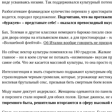
виде усваиваясь низами. Так поддерживался культурный потен
Разбогатевшее фламандское купечество переняло у аристократ
Подсчитано, что на протяжен
водится, породил предложение.
«буржуев» – представьте себе! – оказался превосходный вку
Бах, Телеман и другие классики немецкого барокко писали сво
для двора оперы на итальянском языке, а для простонародья 
«Волшебной флейтой».
Об Италии вообще говорить не приходит
Но сейчас вектор культуры поменялся на 180 градусов. Жалки
главное – ни в коем случае не потакать «низменным» вкусам пр
самое себя. Что же касается массовой культуры, то она просто п
Интеллигенция и знать старательно подражают культурным обр
страхолюдным черным громилам, которые, угрожающе жестикулир
воспевая брутальный секс, призывая бить смертным боем возо
Моду ныне диктует андеркласс. Женщины одеваются по панельн
и пирсинги стали нормой для обоих полов. Целые джинсы, не
тюремного быта, решительно вторгаются в сферу высокой 
Столь же разительная перемена произошла и в нравах. Было вр