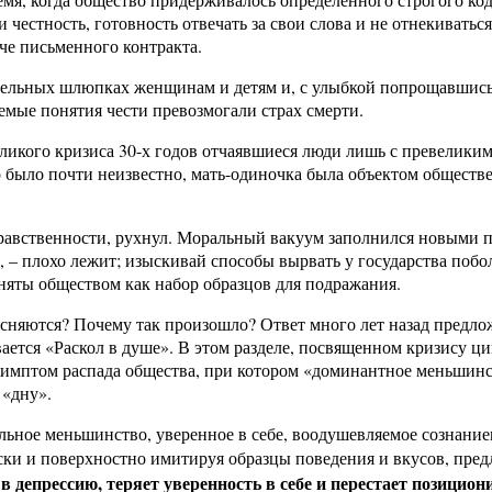
и честность, готовность отвечать за свои слова и не отнекивать
че письменного контракта.
тельных шлюпках женщинам и детям и, с улыбкой попрощавшись 
емые понятия чести превозмогали страх смерти.
еликого кризиса 30-х годов отчаявшиеся люди лишь с превелик
о было почти неизвестно, мать-одиночка была объектом общест
равственности, рухнул. Моральный вакуум заполнился новыми п
ь, – плохо лежит; изыскивай способы вырвать у государства побо
яты обществом как набор образцов для подражания.
ясняются? Почему так произошло? Ответ много лет назад предл
ается «Раскол в душе». В этом разделе, посвященном кризису ц
мптом распада общества, при котором «доминантное меньшинств
 «дну».
ельное меньшинство, уверенное в себе, воодушевляемое сознани
ски и поверхностно имитируя образцы поведения и вкусов, пре
 депрессию, теряет уверенность в себе и перестает позицион