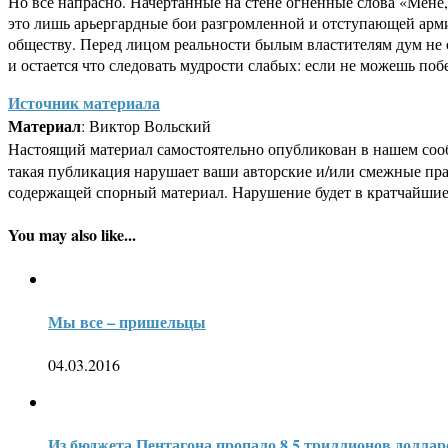
Но все напрасно. Начертанные на стене огненные слова «Мене,
это лишь арьергардные бои разгромленной и отступающей арм
обществу. Перед лицом реальности былым властителям дум не о
и остается что следовать мудрости слабых: если не можешь поб
Источник материала
Материал
: Виктор Вольский
Настоящий материал самостоятельно опубликован в нашем соо
такая публикация нарушает ваши авторские и/или смежные пр
содержащей спорный материал. Нарушение будет в кратчайшие
You may also like...
Мы все – пришельцы
04.03.2016
Из бюджета Пентагона пропало 8,5 триллионов доллар