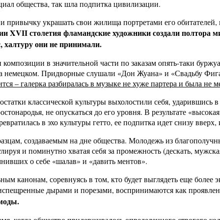
циал общества, так шла подпитка цивилизации.
ии привычку украшать свои жилища портретами его обитателей,
ии XVII столетия фламандские художники создали полтора м
с, халтуру они не принимали.
и композиции в значительной части по заказам опять-таки бурж
– на немецком. Придворные слушали «Дон Жуана» и «Свадьбу Фиг
ся – галерка разбиралась в музыке не хуже партера и была не м
е остатки классической культуры выхолостили себя, ударившись
остонародья, не опускаться до его уровня. В результате «высока
ревратилась в эхо культуры гетто, ее подпитка идет снизу вверх, 
азцам, создаваемым на дне общества. Молодежь из благополучн
уя и поминутно хватая себя за промежность (дескать, мужская 
мнивших о себе «шалав» и «давить ментов».
ым канонам, соревнуясь в том, кто будет выглядеть еще более э
 испещренные дырами и порезами, воспринимаются как проявле
моды.
емя, когда общество придерживалось определенного строгого ко