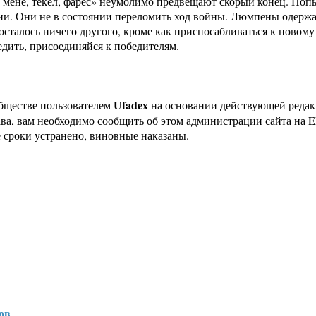
 мене, текел, фарес» неумолимо предвещают скорый конец. Попыт
ии. Они не в состоянии переломить ход войны. Люмпены одержа
сталось ничего другого, кроме как приспосабливаться к новому
едить, присоединяйся к победителям.
Ufadex
бществе пользователем
на основании действующей реда
ава, вам необходимо сообщить об этом администрации сайта на
 сроки устранено, виновные наказаны.
ов