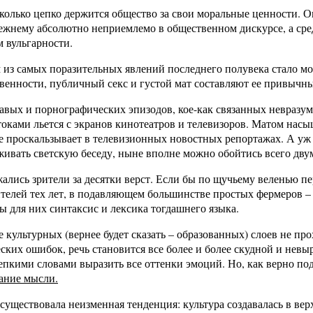
колько цепко держится общество за свои моральные ценности. Ока
режнему абсолютно неприемлемо в общественном дискурсе, а сре
 вульгарности.
 из самых поразительных явлений последнего полувека стало мо
енности, публичный секс и густой мат составляют ее привычн
авых и порнографических эпизодов, кое-как связанных невраз
ками льется с экранов кинотеатров и телевизоров. Матом насы
ще проскальзывает в телевизионных новостных репортажах. А уж
вать светскую беседу, ныне вполне можно обойтись всего двумя 
ались зрители за десятки верст. Если бы по щучьему веленью п
ителей тех лет, в подавляющем большинстве простых фермеров – 
 для них синтаксис и лексика тогдашнего языка.
культурных (вернее будет сказать – образованных) слоев не про
ских ошибок, речь становится все более и более скудной и невыр
пкими словами выразить все оттенки эмоций. Но, как верно по
щание мысли.
 существовала неизменная тенденция: культура создавалась в ве