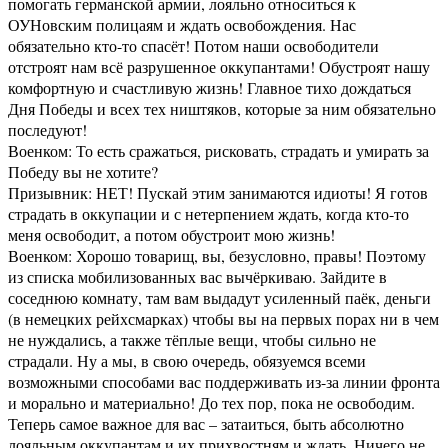
помогать германской армии, лояльно относиться к
ОУНовским полицаям и ждать освобождения. Нас
обязательно кто-то спасёт! Потом наши освободители
отстроят нам всё разрушенное оккупантами! Обустроят нашу
комфортную и счастливую жизнь! Главное тихо дождаться
Дня Победы и всех тех ништяков, которые за ним обязательно
последуют!
Военком: То есть сражаться, рисковать, страдать и умирать за
Победу вы не хотите?
Призывник: НЕТ! Пускай этим занимаются идиоты! Я готов
страдать в оккупации и с нетерпением ждать, когда кто-то
меня освободит, а потом обустроит мою жизнь!
Военком: Хорошо товарищ, вы, безусловно, правы! Поэтому
из списка мобилизованных вас вычёркиваю. Зайдите в
соседнюю комнату, там вам выдадут усиленный паёк, деньги
(в немецких рейхсмарках) чтобы вы на первых порах ни в чем
не нуждались, а также тёплые вещи, чтобы сильно не
страдали. Ну а мы, в свою очередь, обязуемся всеми
возможными способами вас поддерживать из-за линии фронта
и морально и материально! До тех пор, пока не освободим.
Теперь самое важное для вас – затаиться, быть абсолютно
лояльным оккупантам и их прихвостням и ждать. Ничего не