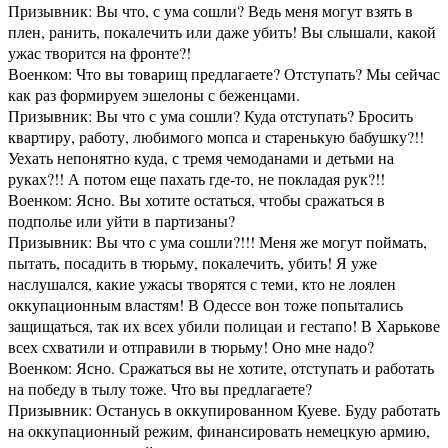
Призывник: Вы что, с ума сошли? Ведь меня могут взять в
плен, ранить, покалечить или даже убить! Вы слышали, какой
ужас творится на фронте?!
Военком: Что вы товарищ предлагаете? Отступать? Мы сейчас
как раз формируем эшелоны с беженцами.
Призывник: Вы что с ума сошли? Куда отступать? Бросить
квартиру, работу, любимого мопса и старенькую бабушку?!!
Уехать непонятно куда, с тремя чемоданами и детьми на
руках?!! А потом еще пахать где-то, не покладая рук?!!
Военком: Ясно. Вы хотите остаться, чтобы сражаться в
подполье или уйти в партизаны?
Призывник: Вы что с ума сошли?!!! Меня же могут поймать,
пытать, посадить в тюрьму, покалечить, убить! Я уже
наслушался, какие ужасы творятся с теми, кто не лоялен
оккупационным властям! В Одессе вон тоже попытались
защищаться, так их всех убили полицаи и гестапо! В Харькове
всех схватили и отправили в тюрьму! Оно мне надо?
Военком: Ясно. Сражаться вы не хотите, отступать и работать
на победу в тылу тоже. Что вы предлагаете?
Призывник: Останусь в оккупированном Куеве. Буду работать
на оккупационный режим, финансировать немецкую армию,