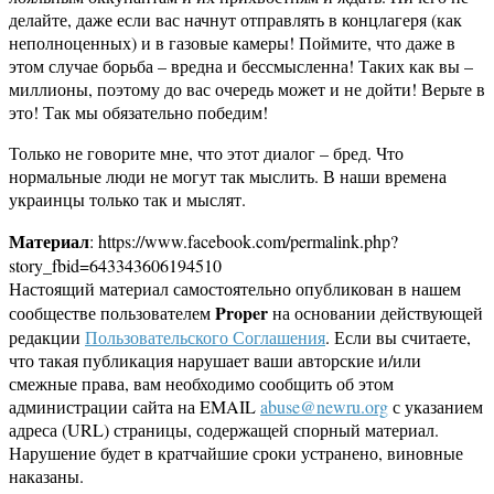
делайте, даже если вас начнут отправлять в концлагеря (как
неполноценных) и в газовые камеры! Поймите, что даже в
этом случае борьба – вредна и бессмысленна! Таких как вы –
миллионы, поэтому до вас очередь может и не дойти! Верьте в
это! Так мы обязательно победим!
Только не говорите мне, что этот диалог – бред. Что
нормальные люди не могут так мыслить. В наши времена
украинцы только так и мыслят.
Материал
: https://www.facebook.com/permalink.php?
story_fbid=643343606194510
Настоящий материал самостоятельно опубликован в нашем
Proper
сообществе пользователем
на основании действующей
редакции
Пользовательского Соглашения
. Если вы считаете,
что такая публикация нарушает ваши авторские и/или
смежные права, вам необходимо сообщить об этом
администрации сайта на EMAIL
abuse@newru.org
с указанием
адреса (URL) страницы, содержащей спорный материал.
Нарушение будет в кратчайшие сроки устранено, виновные
наказаны.