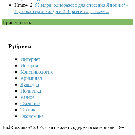
Hmm4_2:
57 млрд. одноразово для спасения Японии? -
Ну пока терпимо. Да и 2-3 раза в год - тоже....
Привет, гость!
Рубрики
Интернет
История
Конспирология
Криминал
Культура
Политика
Разное
Смешное
Техника
Экономика
BadRussians © 2016. Сайт может содержать материалы 18+