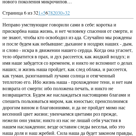
нового поколения микрочипов…
Страница 6 из 32
1
«
5
6
7
8
20
30
»
32
Неправо умствующие говорили сами в себе: коротка и
прискорбна наша жизнь, и нет человеку спасения от смерти, и
не знают, чтобы кто освободил из ада. Случайно мы рождены
и после будем как небывшие: дыхание в ноздрях наших - дым,
и слово - искра в движении нашего сердца. Когда она угаснет,
тело обратится в прах, и дух рассеется, как жидкий воздух; и
имя наше забудется со временем, и никто не вспомнит о делах
наших; и жизнь наша пройдет, как след облака, и рассеется,
как туман, разогнанный лучами солнца и отягченный
теплотою его. Ибо жизнь наша - прохождение тени, и нет нам
возврата от смерти: ибо положена печать, и никто не
возвращается. Будем же наслаждаться настоящими благами и
спешить пользоваться миром, как юностью; преисполнимся
дорогим вином и благовониями, и да не пройдет мимо нас
весенний цвет жизни; увенчаемся цветами роз прежде,
нежели они увяли; никто из нас не лишай себя участия в
нашем наслаждении; везде оставим следы веселья, ибо это
наша доля и наш жребий. Сила наша да будет законом правды,