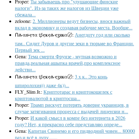
Proper:
Ты забываешь про "удушающие финские
налоги". Из-за таких же налогов из Швеции уже
сбежала...
zeloone:
2. Миллионеры ведут бизнесы, внося важный
вклад в экономику и создавая рабочие места. Вообще...
Ոሉαዙҿτα ಭҿҝҿሉҿʓяҝα〄:
Анегдоту год или сколько
там.. Сидит Дуров и другие зеки в тюрьме во Франции.
Первый зек ...
Gena:
Тема смерти Фрунзе - мутная,возможно и
правда,реальная ашыпка врачей,про комплексное
действи...
Ոሉαዙҿτα ಭҿҝҿሉҿʓяҝα〄:
3 х к.. Это конь
шпиролохия)) даже 4к))...
FLY_Slim Jr.:
Криптотарас и криптокошелек с
криптовалютой в криптосша...
Proper:
Трамп рискует потерять доверие украинцев, в
случае затягивания процесса с выдачей лицензии н...
Proper:
И какой смысл в компе без интернета в 2026
году? Нет, я прекрасно себе представляю опреде...
Gena:
Капитан Свинемо и его пидводний човен... 80000
раз,и всё в дупу.......