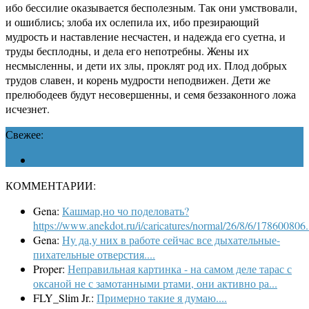
ибо бессилие оказывается бесполезным. Так они умствовали,
и ошиблись; злоба их ослепила их, ибо презирающий
мудрость и наставление несчастен, и надежда его суетна, и
труды бесплодны, и дела его непотребны. Жены их
несмысленны, и дети их злы, проклят род их. Плод добрых
трудов славен, и корень мудрости неподвижен. Дети же
прелюбодеев будут несовершенны, и семя беззаконного ложа
исчезнет.
Свежее:
КОММЕНТАРИИ:
Gena:
Кашмар,но чо поделовать?
https://www.anekdot.ru/i/caricatures/normal/26/8/6/178600806.
Gena:
Ну да,у них в работе сейчас все дыхательные-
пихательные отверстия....
Proper:
Неправильная картинка - на самом деле тарас с
оксаной не с замотанными ртами, они активно ра...
FLY_Slim Jr.:
Примерно такие я думаю....