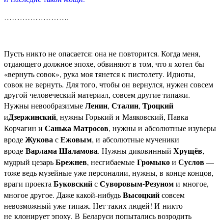
…………………….
Пусть никто не опасается: она не повторится. Когда меня,
отдающего должное эпохе, обвиняют в том, что я хотел бы
«вернуть совок», рука моя тянется к пистолету. Идиоты,
совок не вернуть. Для того, чтобы он вернулся, нужен совсем
другой человеческий материал, совсем другие типажи.
Ленин
Сталин
Троцкий
Нужны невообразимые
,
,
Дзержинский
и
, нужны Горький и Маяковский, Павка
Санька Матросов
Корчагин и
, нужны и абсолютные изуверы
Жукова
Ежовым
вроде
с
, и абсолютные мученики
Варлама Шаламова
Хрущёв
вроде
. Нужны диковинный
,
Брежнев
Громыко
Суслов
мудрый цезарь
, несгибаемые
и
—
тоже ведь музейные уже персоналии, нужны, в конце концов,
Буковский
Суворовым-Резуном
враги проекта
с
и многое,
Высоцкий
многое другое. Даже какой-нибудь
совсем
невозможный уже типаж. Нет таких людей! И никто
не клонирует эпоху. В Беларуси попытались возродить