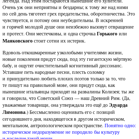
легенда. Над этим постараются нынешние его хулители.
Очень уж они неприятны и бездарны; к тому же над ними
по сей день тяготеет грех предательства, оборотничества. Это
чувствуется, и потому они неубедительны. В искренней
и горячей молодой душе они неизбежно вызовут отвращение
Горького
и протест. Они местечковы, и одна строчка
или
Маяковского
стоит сотни их истерик.
Вдоволь откошмаренные узколобыми учителями жизни,
новые поколения придут сюда, под эту гигантскую мёртвую
бабу, и ощутят очистительный когнитивный диссонанс.
Уставшие петь народные песни, плесть соломку
и принудительно любить плохих поэтов только за то, что
те пишут на правильной мове, они придут сюда, как
нынешние итальянцы приходят на развалины Колизея; ты же
и говорила, что Советский Союз — наш Древний Рим. (Да,
Эдуарда
уважаемые товарищи, она утверждала это ещё до
Лимонова
.) Бессмысленно оценивать его с позиций
сегодняшнего дня, находящегося в другом историческом,
ментальном, антропологическом пространстве.
Понятно одно:
историческое недоразумение не породило бы культуру
и наследие такой мощи.