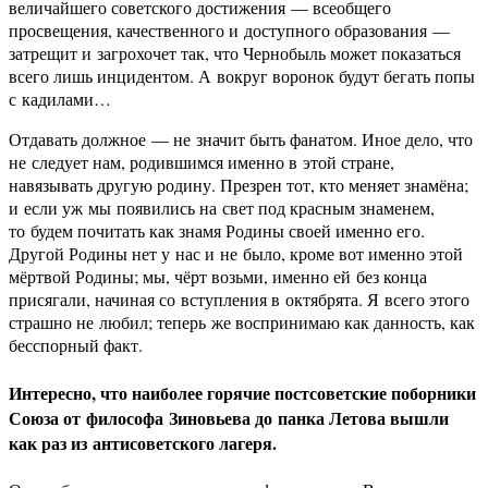
величайшего советского достижения — всеобщего
просвещения, качественного и доступного образования —
затрещит и загрохочет так, что Чернобыль может показаться
всего лишь инцидентом. А вокруг воронок будут бегать попы
с кадилами…
Отдавать должное — не значит быть фанатом. Иное дело, что
не следует нам, родившимся именно в этой стране,
навязывать другую родину. Презрен тот, кто меняет знамёна;
и если уж мы появились на свет под красным знаменем,
то будем почитать как знамя Родины своей именно его.
Другой Родины нет у нас и не было, кроме вот именно этой
мёртвой Родины; мы, чёрт возьми, именно ей без конца
присягали, начиная со вступления в октябрята. Я всего этого
страшно не любил; теперь же воспринимаю как данность, как
бесспорный факт.
Интересно, что наиболее горячие постсоветские поборники
Союза от философа
Зиновьева
до панка
Летова
вышли
как раз из антисоветского лагеря.