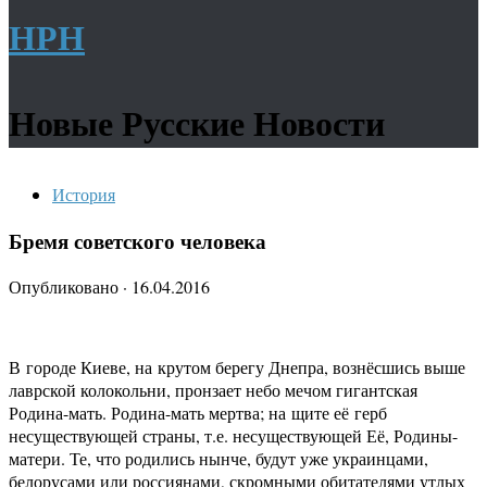
НРН
Новые Русские Новости
История
Бремя советского человека
Опубликовано
·
16.04.2016
В городе Киеве, на крутом берегу Днепра, вознёсшись выше
лаврской колокольни, пронзает небо мечом гигантская
Родина-мать. Родина-мать мертва; на щите её герб
несуществующей страны, т.е. несуществующей Её, Родины-
матери. Те, что родились нынче, будут уже украинцами,
белорусами или россиянами, скромными обитателями утлых