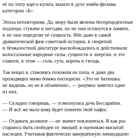
её по типу карго-культа, вышло в духе зомби-фильма
категории «Б».
Эпоха неповторима. Да, миру были явлены беспрецедентные
подлецы, стукачи и негодяи, но не они останутся в памяти,
и не они определят её сущность. Ибо даже в самой
драматической фазе советской истории, в свирепой
и безжалостной диктатуре высвобождались и действовали
колоссальные народные силы, сущности и энергии, и это
главное, в этом — соль, суть, корень и гвоздь.
Так вещал я, становясь похожим на попа, и даже два
проходящих мимо бомжа поспорили. «Это не батюшка:
не видишь, он не в облачении», — разумно заметил один
из них.
— Складно говоришь, — усмехнулась дочь Бессарабии.
— И всё же мало кому будет понятен твой пафос.
— Отдавать должное — не значит поклоняться. Я как раз
стараюсь быть свободен от эмоций; я оцениваю масштаб
наследия. Учитывая фактически завершённую ликвидацию