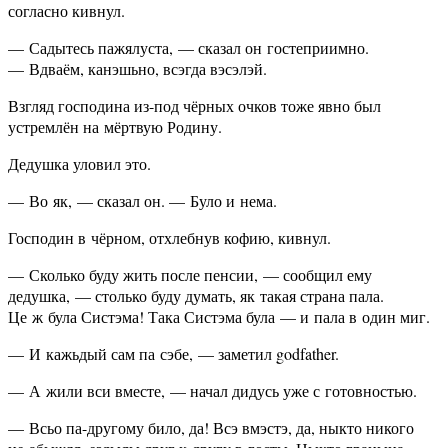
согласно кивнул.
— Садытесь пажялуста, — сказал он гостеприимно.
— Вдваём, канэшьно, всэгда вэсэлэй.
Взгляд господина из-под чёрных очков тоже явно был
устремлён на мёртвую Родину.
Дедушка уловил это.
— Во як, — сказал он. — Було и нема.
Господин в чёрном, отхлебнув кофию, кивнул.
— Сколько буду жить после пенсии, — сообщил ему
дедушка, — столько буду думать, як такая страна пала.
Це ж була Систэма! Така Систэма була — и пала в один миг.
— И кажьдый сам па сэбе, — заметил godfather.
— А жили вси вместе, — начал дидусь уже с готовностью.
— Всьо па-другому било, да! Всэ вмэстэ, да, ныкто никого