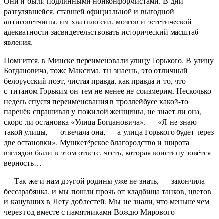
Они и были подлинными нонконформистами. В дни
разгулявшейся, ставшей официальной и выгодной,
антисоветчины, им хватило сил, мозгов и эстетической
адекватности засвидетельствовать исторический масштаб
явления.
Помнится, в Минске переименовали улицу Горького. В улицу
Богдановича, тоже Максима, ты знаешь, это отличный
белорусский поэт, чистая правда, как правда и то, что
с титаном Горьким он тем не менее не соизмерим. Несколько
недель спустя переименования в троллейбусе какой-то
паренёк спрашивал у пожилой женщины, не знает ли она,
скоро ли остановка «Улица Богдановича». — «Я не знаю
такой улицы, — отвечала она, — а улица Горького будет через
две остановки». Мушкетёрское благородство и широта
взглядов были в этом ответе, честь, которая воистину зовётся
верность…
— Так же и нам другой родины уже не знать, — закончила
бессарабянка, и мы пошли прочь от кладбища танков, цветов
и канувших в Лету доблестей. Мы не знали, что меньше чем
через год вместе с памятниками Вождю Мирового