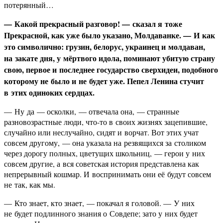
потерянный…
— Какой прекрасный разговор! — сказал я тоже
Прекрасной, как уже было указано, Молдаванке. — И как
это символично: грузин, белорус, украинец и молдаван,
на закате дня, у мёртвого идола, поминают убитую страну
свою, первое и последнее государство сверхидеи, подобного
которому не было и не будет уже. Пепел Ленина стучит
в этих одиноких сердцах.
— Ну да — осколки, — отвечала она, — странные
разновозрастные люди, что-то в своих жизнях зацепившие,
случайно или неслучайно, сидят и ворчат. Вот этих учат
совсем другому, — она указала на резвящихся за столиком
через дорогу полных, цветущих школьниц, — герои у них
совсем другие, а вся советская история представлена как
непрерывный кошмар. И воспринимать они её будут совсем
не так, как мы.
— Кто знает, кто знает, — покачал я головой. — У них
не будет подлинного знания о Совдепе; зато у них будет