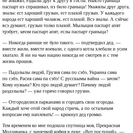
не абыжял, ездылы друг к другу в госты. Ныкто граныца
паспарт нэ спрашивал, нэ било граныца! Уважялы друг друга,
зналы: ест хароший грузын, ест плахой грузын. У кажьдого
народа ест хароший чилавэк, ест плахой. Всэ зналы. А сэйчас
всэ думают, грузын толко плахой. Мылыция паспарт апят
трэбует, зачэм паспарт апят, еслы паспарт граныца?
— Никогда ранише не було такого, — подтвердил дед, —
вместе жили, вместе воевали, с одного котла хлебали и усим
хватало. Я ни на чью нацию никогда не смотрев и с тем
жизнь прошов.
— Падэлылы людэй, Грузия сама по сэбэ, Украина сама
по сэбэ, Расия сама па сэбэ! С русскымы вайна — зачэм?
Кому нужьна? Кто про людэй думает? Пачиму людэй
раздэлылы? — уже горячо говорил грузин.
— Отгородилися парканами и городять свои огороды.
Каждый хоче отой свой народ стричь, а по остальным
вопросам ему наплевать! — крикнул дед громко.
Тем временем ко мне подошла спутница моя, Прекрасная
Молдаванка, с чашечкой кофия в руке. «Вот послушай», —