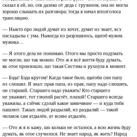
сказал я ей, но, сев далеко от деда с грузином, она не могла
хорошо слышать их разговора; тогда я начал вполголоса
трансляцию.
— Ныкто про людэй думат нэ хочэт, думат нэ знает, всэ
пасхадылы с ума. Ныкогда нэ разрэшялось, щьтоб мужик
мужика…
— Я отого дела не понимаю. Отого мы просто подумать
не могли, шо так можно. Ото ж я всё життя буду думать,
як отое произошло, шо такая Систэма и рухнула в момент.
— Бэда! Бэда кругом! Кагда такое било, щьтоби син папу
нэ слюшял. Я знал: прав папа, нэ прав, папу надо слюшять,
он старший. Старшего надо уважять! Кто старшего
не уважяит, тот глюпий растёт, плахой! Старшего всигда
уважялы, а сэйчяс сдэлай какое замичяние — и куда тибя
пашлют. Такых людэй раздыляй, нэ раздыляй — такой
чилавэк сам атдылён, ат всиво атдылён.
— Ото ж я и кажу, шо кольки не осталося, а всю жизнь буду
думать, як отое случилося. Не знает народ, як жить? Народ