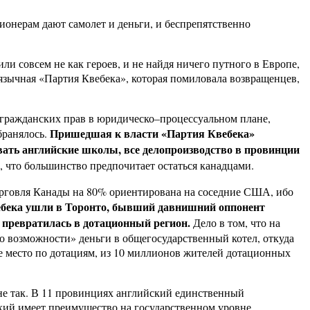
ионерам дают самолет и деньги, и беспрепятственно
ли совсем не как героев, и не найдя ничего путного в Европе,
оязычная «Партия Квебека», которая помиловала возвращенцев,
 гражданских прав в юридическо–процессуальном плане,
Пришедшая к власти «Партия Квебека»
бранялось.
ать английские школы, все делопроизводство в провинции
, что большинство предпочитает остаться канадцами.
торговля Канады на 80% ориентирована на соседние США, ибо
вебека ушли в Торонто, бывший давнишний оппонент
 превратилась в дотационный регион.
Дело в том, что на
 возможности» деньги в общегосударственный котел, откуда
е место по дотациям, из 10 миллионов жителей дотационных
е так. В 11 провинциях английский единственный
кий имеет преимущество на государственном уровне.