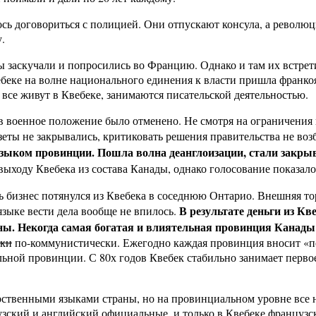
сь договориться с полицией. Они отпускают консула, а революц
.
ы заскучали и попросились во Францию. Однако и там их встрети
вебеке на волне национального единения к власти пришла франк
 все живут в Квебеке, занимаются писательской деятельностью.
в военное положение было отменено. Не смотря на ограничения
зеты не закрывались, критиковать решения правительства не воз
ыком провинции. Пошла волна деанглоизации, стали закрыв
ыходу Квебека из состава Канады, однако голосование показало
сь бизнес потянулся из Квебека в соседнюю Онтарио. Внешняя 
В результате деньги из К
языке вести дела вообще не впилось.
ны. Некогда самая богатая и влиятельная провинция Канады
ски
по-коммунистически. Ежегодно каждая провинция вносит «по
льной провинции. С 80х годов Квебек стабильно занимает перво
твенными языками страны, но на провинциальном уровне все н
зский и английский официальные, и только в Квебеке французс