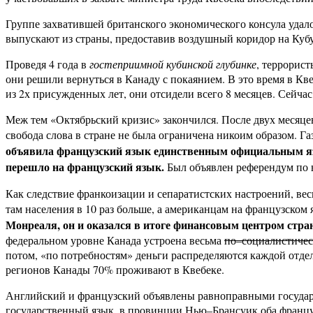
Группе захватившей британского экономического консула удало
выпускают из страны, предоставив воздушный коридор на Кубу
Проведя 4 года в
гостеприимной кубинской глубинке
, террорист
они решили вернуться в Канаду с покаянием. В это время в К
из 2х присужденных лет, они отсидели всего 8 месяцев. Сейчас
Меж тем «Октябрьский кризис» закончился. После двух месяце
свобода слова в стране не была ограничена никоим образом. Га
объявила французский язык единственным официальным яз
перешло на французский язык.
Был объявлен референдум по в
Как следствие франкоизации и сепаратистских настроений, ве
там населения в 10 раз больше, а американцам на французском 
Монреаля, он и оказался в итоге финансовым центром стра
федеральном уровне Канада устроена весьма
по–социалистиче
потом, «по потребностям» деньги распределяются каждой отде
регионов Канады 70% проживают в Квебеке.
Английский и французский объявлены равноправными государс
государственный язык, в провинции Нью–Брансуик оба францу