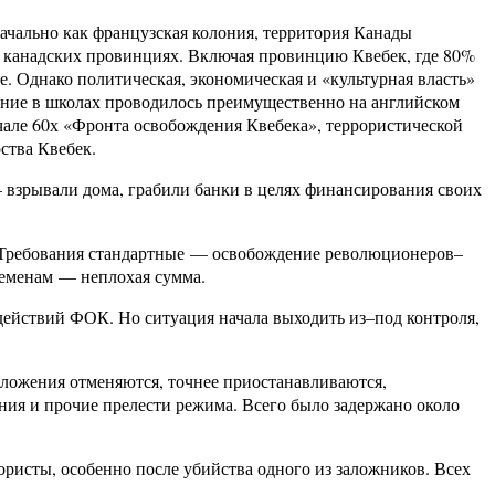
ачально как французская колония, территория Канады
сех канадских провинциях. Включая провинцию Квебек, где 80%
. Однако политическая, экономическая и «культурная власть»
чение в школах проводилось преимущественно на английском
ачале 60х «Фронта освобождения Квебека», террористической
ства Квебек.
зрывали дома, грабили банки в целях финансирования своих
а. Требования стандартные — освобождение революционеров–
ременам — неплохая сумма.
действий ФОК. Но ситуация начала выходить из–под контроля,
оложения отменяются, точнее приостанавливаются,
ения и прочие прелести режима. Всего было задержано около
ористы, особенно после убийства одного из заложников. Всех