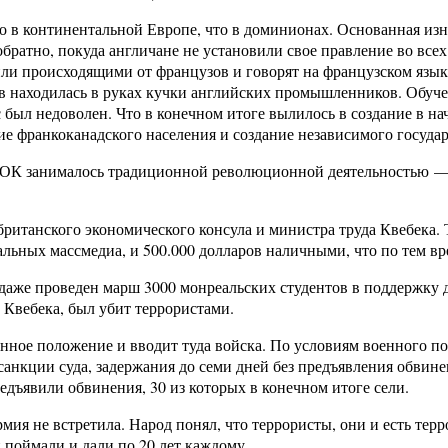
то в континентальной Европе, что в доминионах. Основанная изн
 обратно, покуда англичане не установили свое правление во в
и происходящими от французов и говорят на французском языке
одов находилась в руках кучки английских промышленников. Обу
 был недоволен. Что в конечном итоге вылилось в создание в н
е франкоканадского населения и создание независимого государ
К занималось традиционной революционной деятельностью — в
 британского экономического консула и министра труда Квебек
льных массмедиа, и 500.000 долларов наличными, что по тем в
 даже проведен марш 3000 монреальских студентов в поддержку 
 Квебека, был убит террористами.
нное положение и вводит туда войска. По условиям военного п
санкции суда, задержания до семи дней без предъявления обвин
едъявили обвинения, 30 из которых в конечном итоге сели.
ия не встретила. Народ понял, что террористы, они и есть терр
 поймали и дали по 20 лет каждому.