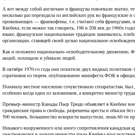
А вот между собой англичане и французы повоевали знатно, ч
несколько раз переходила из английских рук во французские и
проживающих — франкофоны, т.е. считают себя французами, ил
Квебека, если можно так говорить, 19й и 20й век до 1960х г
языке, французские национальные традиции зажимались, плебс
организации, ставящей своей целью национальное освобождени
Как и положено национально–освободительному движению, ФО
акций, похищали и убивали людей.
В октябре 1970-го года они похитили двух видных политиков:
соратников из тюрем, опубликование манифеста ФОК в официа
Поначалу местное население сочувствовало сепаратистам, был
особенно когда один из заложников, а конкретно министр труда
Премьер–министр Канады Пьер Трюдо объявляет в Квебеке вое
гражданские права и свободы, разрешены аресты и обыски без 
500 человек, большинство вскорости выпустили, лишь 60-ти пр
Никакого вооруженного или иного сопротивления канадская арм
участвовавших в захвате министра труда Квебека впоследствии