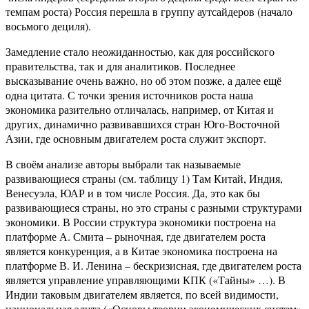
темпам роста) Россия перешла в группу аутсайдеров (начало
восьмого дециля).
Замедление стало неожиданностью, как для российского
правительства, так и для аналитиков. Последнее
высказывание очень важно, но об этом позже, а далее ещё
одна цитата. С точки зрения источников роста наша
экономика разительно отличалась, например, от Китая и
других, динамично развивавшихся стран Юго-Восточной
Азии, где основным двигателем роста служит экспорт.
В своём анализе авторы выбрали так называемые
развивающиеся страны (см. таблицу 1) Там Китай, Индия,
Венесуэла, ЮАР и в том числе Россия. Да, это как бы
развивающиеся страны, но это страны с разными структурами
экономики. В России структура экономики построена на
платформе А. Смита – рыночная, где двигателем роста
является конкуренция, а в Китае экономика построена на
платформе В. И. Ленина – бескризисная, где двигателем роста
является управление управляющими КПК («Тайны» …). В
Индии таковым двигателем является, по всей видимости,
национальная элита («Основы теории экономических систем»