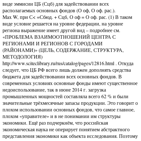
виде эммисии ЦБ (Сцб) для задействовании всех
располагаемых основных фондов (О оф, О оф. рас.).
Max W, при С< =Сбюд. + Сцб, О оф = О оф. рас. (1) В таком виде условие решается на уровне федерации, на уровне региона выражение имеет другой вид – подробнее см. «ПРОБЛЕМА ВЗАИМООТНОШЕНИЙ ЦЕНТРА С РЕГИОНАМИ И РЕГИОНОВ С ГОРОДАМИ (РАЙОНАМИ)» (ЦЕЛЬ, СОДЕРЖАНИЕ, СТРУКТУРА, МЕТОДОЛОГИЯ) http://www.sciteclibrary.ru/rus/catalog/pages/12816.html . Откуда следует, что ЦБ РФ всего лишь должен дополнять средства бюджета для задействовании всех основных фондов. В современных условиях основные фонды имеют существенное недоиспользование, так в июне 2014 г. загрузка промышленных мощностей составляла всего 62 % и были значительные трёхмесячные запасы продукции. Это говорит о плохом использовании основных фондов, что самое главное, плохом «управителе» и в не понимании им структуры экономики. Ещё раз подчеркнём, что российская экономическая наука не оперирует понятием абстрактного представления экономики как объекта исследования. Поэтому нет представления о её структуре – элементы и связи между ними, каждый элемент представляется как самостоятельное звено экономики не связанное с другими. Отсюда и считается, что финансы – это главный элемент экономики (причём и каждый элемент экономики считает себя таковым), ЦБ вообще не входит в структуру экономики. Он как бы над всей экономикой по Конституции Российской Федерации. Это связано с тем, что во времена написания Конституции РФ в России отсутствовало абстрактное представление об экономике как объекте исследования (атрибут любой науки см. «Основы …»), а было лиши её вербальное описание, как, в общем, и любой рыночной экономики. Оценка перспектив существующей модели импортированного роста (возможно правильнее было бы сказать способов управления экономикой под названием импортированного роста) проведена с привлечением огромного статистического материала и сделан в целом правильный вывод, если цены на нефть не будут вновь быстро расти (а такой сценарий практически нереален), то существующая модель не сможет обеспечить экономический рост. Нет никаких признаков, что экономика сумеет выйти из стагнации, если не будет создана новая модель роста. Применять одни и те же методы управления экономикой нельзя. Одним из важнейших параметров описывающих экономику является время и сама рыночная экономика развивается непредсказуемо – одна реализация нестационарного случайного процесса. Это говорит о том, что новая модель роста должна отображать экономику как самоорганизующуюся систему, для которой все внешние воздействия случайны. По-другому не получится. Кроме того не уделено внимание спекулятивному финансовому рынку, который за последнее десятилетие вырос в 30 раз. По-видимому, большая часть «количественного смягчения» ФРС тоже туда направилась. Здесь следует отметить и такой фактор управления экономикой как налоги и прочие блага для бизнеса - конечно красивый, но по сути с непредсказуемым результатом. Полученные преференции во многом идут туда же, что с позиции бизнеса правильно – тут прибыль «здесь и сейчас», а в реальном производстве через 3 – 5 лет и не известно, что будет. По поводу демографии в ближайшие годы численность населения в работоспособном возрасте будет последовательно сокращаться. В среднем варианте прогноза этот показатель за 15 лет снизится на 7%. Это скорее для России будет «благо». Надвигающаяся «технологическая сингулярность» приведёт неизбежно к высвобождению огромной армии работников из производственной сферы и сферы услуг. Уже сейчас идёт замещение официантов роботами, и другие профессии претерпевают значительные изменения. Здесь по-другому должно рассматриваться понятие производительности труда. Не просто прибыль на затраченный труд и, получив при таком подсчёте огромную производительность труда, получим и огромную безработицу за воротами. Авторы проблему занятости отмечают, но только в смысле «необходимо …». Попытка решать проблему через увеличение пенсионного возраста – близорукое решение. Если будут работники выходить на пенсию на 5 лет позже, то без работы 5 лет останутся те, которым 18. Поэтому могильщиком капитализма может оказаться голодная, безграмотная и обкуренная молодежь – это можно и наблюдать в совремённой Европе. По поводу прогнозов развития российской экономики до 2030 г. и даже 2060 г., которые делает ОЭСР в виде темпов роста ВВП до 2030 г. составят 2,8%, а между 2030 и 2060 гг. снизятся до 1,2% . Это очень грустно. В «Основы теории экономических систем» («Люблю книги» 978-3-659-60735-6) есть рисунок 18, из которого следует, что при таких темпах роста Россия окажется на задворках мировой экономики. Кроме того, как экономистам, авторам и ОЭСР надо бы знать, что рыночная экономика – это кризисная экономика и на таких отрезках времени будет много кризисов. На том же рисунке следующий кризис в 2021 -2023 гг., а следующий около 30 – х годов. Это надо помнить, чтобы следующий кризис не был неожиданностью. На рисунке отмечен и кризис 2014 г., а сам рисунок был сделан в 2009 г. – автор угадал! Закончится он в 2016 г. – посмотрим. Перейдём непосредственно к рассмотрению предложений контуров в модель экономического роста. Как и при разработке любой модели, работа начинается с анализа существующей среды и делается вывод о том, в чём причина необходимости разработки модели, и что надо сделать. Как результат - далее цитата: «Когда говорят о причинах недостаточной инвестиционной привлекательности российской экономики, обычно называют низкое качество институциональной среды (незащищенность собственности, несовершенство судебной системы, высокие административные барьеры, коррупцию)». Что представляют собой эти причины и можно ли их устранить: Собственность – практически огромное число предприятий принадлежит собственникам, вернее акционерам – не защищена она в том смысле, что каждый собственник стремится поглотить себе подобного, что является естественным – эгоизм. Причина субъективная и не устранима в условиях рыночной экономики - это удовлетворения эгоистических потребностей (пирамида Маслоу) – эгоизм для неё тупик. Судебная система – она несовершенна по своей природе. Смотрим 67 статью Гражданского процессуального Кодекса Российской ФедерацииСтатья 67. Оценка доказательств 1. Суд оценивает доказательства по своему внутреннему убеждению, основанному на всестороннем, полном, объективном и непосредственном исследовании имеющихся в деле доказательств.2. Никакие доказательства не имеют для суда заранее установленной силы… (выделено автором) И далее как в поговорке: «Смотри пункт первый». ------------------------------------------------. Административные барьеры – они тоже нужны и их сложность определяется принятой системой управления. Причина, в общем, должна поддаваться устранению, но только во взаимосвязи с другими причинами. Коррупция – это в совремённом и ближайшем будущем мире атрибут любой экономики. Её природа – эгоизм собственников; источник - наличие частной и личной собственности, т. е. она была, есть и будет; её движущей силой является конкуренция. (Более подробно в «Основы теории экономических систем» («Люблю книги» 978-3-659-60735-6) ). При определении путей снижения коррупции всегда необходимо исходить из этой триады, в противном случае все рассуждения типа конфискация и проч. малоэффективны. Далее снова цитата: «Признавая важность всех этих факторов, мы считаем, что главная проблема отечественной экономики имеет еще более глубокий характер — она заключается в слабости рыночных механизмов. Зрелая рыночная система состоит из агентов (компании, банки, работники), имеющих сильные стимулы и участвующих в конкуренции по установленным правилам». Действительно рыночная экономика состоит из агентов, прежде всего собственников, которые расположены на различных иерархических уровнях: агенты поселения, агенты района (города), агенты региона, агенты федеральные и транснациональные агенты. Всё определяется их финансовыми возможностями и каждый на своём уровне оказывает влияние на власть соответствующего уровня. Их сильными стимулами являются удовлетворение эгоистических потребностей (пирамида Маслоу) и это тупик – в конечном итоге тупик в развитии рыночной экономики. Нельзя в одну «кучу» вносить и собственников, и работников. Стимулы работников заканчиваются на удовлетворении их первичных потребностей и потребностей в самосохранении со стороны собственников, а зачастую и этих нет – не выплата заработной платы. По вопросу конкуренции – её повторяют рыночники как некое заклинание, не представляя, что ей сотни лет и если во времена А. Смита она и являлась неким движителем экономики, то в совремённых условиях – это скорее тормоз. есть конкуренция и недобросовестная конкуренция, разделить которые не представляется возможным (см. определения в законе «О защите конкуренции»). конкуренция дорогое удовольствие для государства. Должны быть огромные избыточные производственные, финансовые и людские ресурсы – от 40 до 20 %. добросовестной конкуренции («по определённым правилам» в терминах авторов) в рыночной экономике по определению нет. В бескризисной экономике – это социалистическое соревнование (см. В. И. Ленин «Очередные задачи советской власти»). Поменялись её место и роль в совремённом мирохозяйственном комплексе. Место конкуренции - это межгосударственный (объединениями государств) уровень, а роль в создании властью внутри страны условий обеспечивающих производство конкурентоспособных товаров и услуг и продвижение их на мировой рынок. конкуренция – это движущая сила кризисов и не надо забывать об апофеозе конкуренции – суицид, бандитизм и промшпионаж (см. «Тайны …» и «Основы теории экономических систем» («Люблю книги» 978-3-659-60735-6). По поводу Я. Корнаи и его термина мягких бюджетных ограничений (МБО), которые « Выступают неизбежным свойством управляемой государством экономики и приводят к избыточному, непродуктивному использованию всех ресурсов. …готовность государства мириться с неэффективной работой «своих» компаний, ком