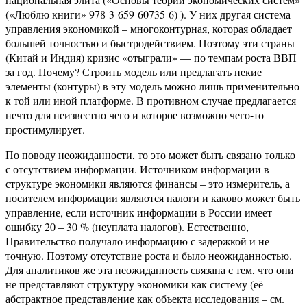
(«Люблю книги» 978-3-659-60735-6) ). У них другая система
управления экономикой – многоконтурная, которая обладает
большей точностью и быстродействием. Поэтому эти страны
(Китай и Индия) кризис «отыграли» — по темпам роста ВВП
за год. Почему? Строить модель или предлагать некие
элементы (контуры) в эту модель можно лишь применительно
к той или иной платформе. В противном случае предлагается
нечто для неизвестно чего и которое возможно чего-то
простимулирует.
По поводу неожиданности, то это может быть связано только
с отсутствием информации. Источником информации в
структуре экономики являются финансы – это измеритель, а
носителем информации являются налоги и каково может быть
управление, если источник информации в России имеет
ошибку 20 – 30 % (неуплата налогов). Естественно,
Правительство получало информацию с задержкой и не
точную. Поэтому отсутствие роста и было неожиданностью.
Для аналитиков же эта неожиданность связана с тем, что они
не представляют структуру экономики как систему (её
абстрактное представление как объекта исследования – см.