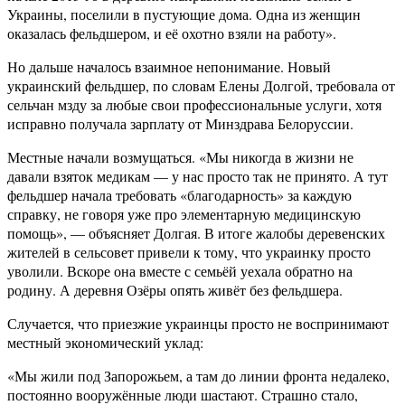
Украины, поселили в пустующие дома. Одна из женщин
оказалась фельдшером, и её охотно взяли на работу».
Но дальше началось взаимное непонимание. Новый
украинский фельдшер, по словам Елены Долгой, требовала от
сельчан мзду за любые свои профессиональные услуги, хотя
исправно получала зарплату от Минздрава Белоруссии.
Местные начали возмущаться. «Мы никогда в жизни не
давали взяток медикам — у нас просто так не принято. А тут
фельдшер начала требовать «благодарность» за каждую
справку, не говоря уже про элементарную медицинскую
помощь», — объясняет Долгая. В итоге жалобы деревенских
жителей в сельсовет привели к тому, что украинку просто
уволили. Вскоре она вместе с семьёй уехала обратно на
родину. А деревня Озёры опять живёт без фельдшера.
Случается, что приезжие украинцы просто не воспринимают
местный экономический уклад:
«Мы жили под Запорожьем, а там до линии фронта недалеко,
постоянно вооружённые люди шастают. Страшно стало,