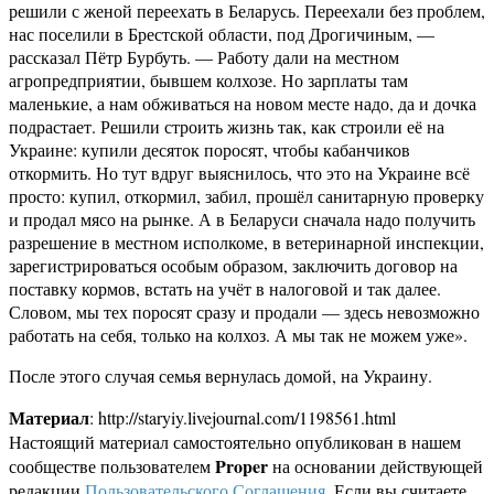
решили с женой переехать в Беларусь. Переехали без проблем,
нас поселили в Брестской области, под Дрогичиным, —
рассказал Пётр Бурбуть. — Работу дали на местном
агропредприятии, бывшем колхозе. Но зарплаты там
маленькие, а нам обживаться на новом месте надо, да и дочка
подрастает. Решили строить жизнь так, как строили её на
Украине: купили десяток поросят, чтобы кабанчиков
откормить. Но тут вдруг выяснилось, что это на Украине всё
просто: купил, откормил, забил, прошёл санитарную проверку
и продал мясо на рынке. А в Беларуси сначала надо получить
разрешение в местном исполкоме, в ветеринарной инспекции,
зарегистрироваться особым образом, заключить договор на
поставку кормов, встать на учёт в налоговой и так далее.
Словом, мы тех поросят сразу и продали — здесь невозможно
работать на себя, только на колхоз. А мы так не можем уже».
После этого случая семья вернулась домой, на Украину.
Материал
: http://staryiy.livejournal.com/1198561.html
Настоящий материал самостоятельно опубликован в нашем
Proper
сообществе пользователем
на основании действующей
редакции
Пользовательского Соглашения
. Если вы считаете,