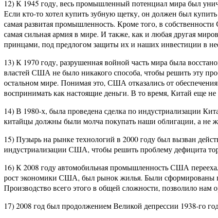
12) К 1945 году, весь промышленный потенциал мира был ун
Если кто-то хотел купить зубную щетку, он должен был купит
самая развитая промышленность. Кроме того, в собственности 
самая сильная армия в мире. И также, как и любая другая мир
принцами, под предлогом защиты их и наших инвестиции в неф
13) К 1970 году, разрушенная войной часть мира была восстано
властей США не было никакого способа, чтобы решить эту про
остальном мире. Понимая это, США отказались от обеспечения
воспринимать как настоящие деньги. В то время, Китай еще н
14) В 1980-х, была проведена сделка по индустриализации Кит
китайцы должны были молча покупать наши облигации, а не жа
15) Пузырь на рынке технологий в 2000 году был вызван дей
индустриализации США, чтобы решить проблему дефицита тор
16) К 2008 году автомобильная промышленность США переехала
рост экономики США, был рынок жилья. Были сформированы потр
Производство всего этого в общей сложности, позволило нам 
17) 2008 год был продолжением Великой депрессии 1938-го го