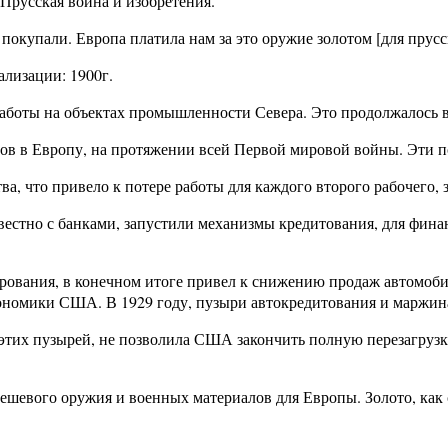
 Прусская война и изобретения.
окупали. Европа платила нам за это оружие золотом [для прусс
ализации: 1900г.
работы на объектах промышленности Севера. Это продолжалось в
 в Европу, на протяжении всей Первой мировой войны. Эти по
ва, что привело к потере работы для каждого второго рабочего, 
совестно с банками, запустили механизмы кредитования, для фин
ирования, в конечном итоге привел к снижению продаж автомоб
ономики США. В 1929 году, пузыри автокредитования и маржи
я этих пузырей, не позволила США закончить полную перезагруз
дешевого оружия и военных материалов для Европы. Золото, как 