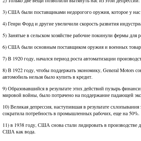
2) Только две вещи позволили вытянуть нас из этой депрессии:
3) США были поставщиками недорогого оружия, которое у нас п
4) Генри Форд и другие увеличили скорость развития индустри
5) Занятые в сельском хозяйстве рабочие покинули фермы для 
6) США были основным поставщиком оружия и военных товаров
7) В 1920 году, начался период роста автоматизации производст
8) В 1922 году, чтобы поддержать экономику, General Motors 
автомобиль нельзя было купить в кредит.
9) Образовавшийся в результате этих действий пузырь финанс
мировой войны, было потрачено на поддержание падающей эк
10) Великая депрессия, наступившая в результате схлопывани
сократила потребность в промышленных рабочих, еще на 50%.
11) в 1938 году, США снова стали лидировать в производстве 
США как вода.