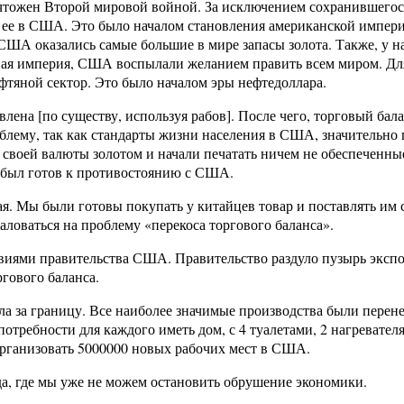
ичтожен Второй мировой войной. За исключением сохранившего
ь ее в США. Это было началом становления американской импер
США оказались самые большие в мире запасы золота. Также, у н
овая империя, США воспылали желанием править всем миром. Для
тяной сектор. Это было началом эры нефтедоллара.
влена ​​[по существу, используя рабов]. После чего, торговый б
блему, так как стандарты жизни населения в США, значительно
 своей валюты золотом и начали печатать ничем не обеспеченные
е был готов к противостоянию с США.
ая. Мы были готовы покупать у китайцев товар и поставлять им 
ловаться на проблему «перекоса торгового баланса».
ствиями правительства США. Правительство раздуло пузырь эксп
гового баланса.
 за границу. Все наиболее значимые производства были перенес
ебности для каждого иметь дом, с 4 туалетами, 2 нагревателям
организовать 5000000 новых рабочих мест в США.
да, где мы уже не можем остановить обрушение экономики.