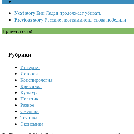
Next story
Бин Ладен продолжает убивать
Previous story
Русские программисты снова победили
Привет, гость!
Рубрики
Интернет
История
Конспирология
Криминал
Культура
Политика
Разное
Смешное
Техника
Экономика