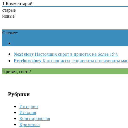
1
Комментарий
старые
новые
Свежее:
Next story
Настоящих сирот в приютах не более 15%
Previous story
Как нарциссы, социопаты и психопаты ма
Привет, гость!
Рубрики
Интернет
История
Конспирология
Криминал