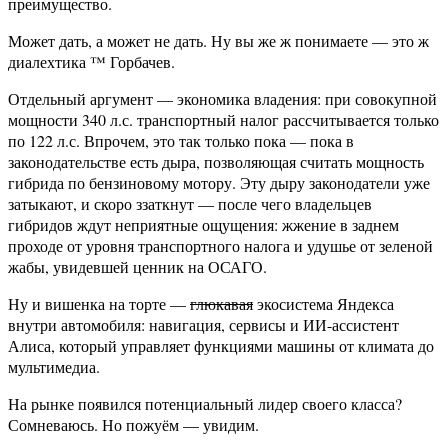
преимущество.
Может дать, а может не дать. Ну вы же ж понимаете — это ж
диалехтика ™ Горбачев.
Отдельный аргумент — экономика владения: при совокупной
мощности 340 л.с. транспортный налог рассчитывается только
по 122 л.с. Впрочем, это так только пока — пока в
законодательстве есть дыра, позволяющая считать мощность
гибрида по бензиновому мотору. Эту дыру законодатели уже
затыкают, и скоро ззаткнут — после чего владельцев
гибридов ждут неприятные ощущения: жжение в заднем
проходе от уровня транспортного налога и удушье от зеленой
жабы, увидевшей ценник на ОСАГО.
Ну и вишенка на торте —
глюкавая
экосистема Яндекса
внутри автомобиля: навигация, сервисы и ИИ-ассистент
Алиса, который управляет функциями машины от климата до
мультимедиа.
На рынке появился потенциальный лидер своего класса?
Сомневаюсь. Но пожуём — увидим.