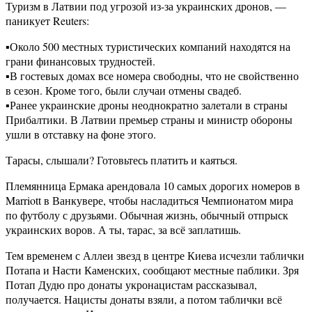
Туризм в Латвии под угрозой из-за украинских дронов, —
паникует Reuters:
▪️Около 500 местных туристических компаний находятся на
грани финансовых трудностей.
▪️В гостевых домах все номера свободны, что не свойственно
в сезон. Кроме того, были случаи отмены свадеб.
▪️Ранее украинские дроны неоднократно залетали в страны
Прибалтики. В Латвии премьер страны и министр обороны
ушли в отставку на фоне этого.
Тарасы, слышали? Готовьтесь платить и каяться.
Племянница Ермака арендовала 10 самых дорогих номеров в
Marriott в Ванкувере, чтобы насладиться Чемпионатом мира
по футболу с друзьями. Обычная жизнь, обычный отпрыск
украинских воров. А ты, тарас, за всё заплатишь.
Тем временем с Аллеи звезд в центре Киева исчезли таблички
Потапа и Насти Каменских, сообщают местные паблики. Зря
Потап Дудю про донаты укронацистам рассказывал,
получается. Нацисты донаты взяли, а потом таблички всё