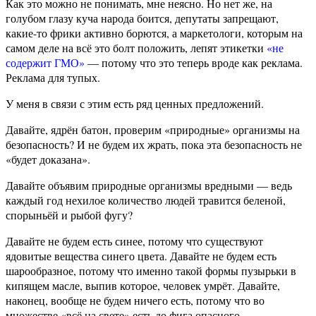
Как это можно не понимать, мне неясно. Но нет же, на
голубом глазу куча народа боится, депутаты запрещают,
какие-то фрики активно борются, а маркетологи, которым на
самом деле на всё это болт положить, лепят этикетки
«не
содержит ГМО»
— потому что это теперь вроде как реклама.
Реклама для тупых.
У меня в связи с этим есть ряд ценных предложений.
Давайте, ядрён батон, проверим «природные» организмы на
безопасность? И не будем их жрать, пока эта безопасность не
«будет доказана».
Давайте объявим природные организмы вредными — ведь
каждый год нехилое количество людей травится беленой,
спорыньёй и рыбой фугу?
Давайте не будем есть синее, потому что существуют
ядовитые вещества синего цвета. Давайте не будем есть
шарообразное, потому что именно такой формы пузырьки в
кипящем масле, выпив которое, человек умрёт. Давайте,
наконец, вообще не будем ничего есть, потому что во
множестве «всё на свете» есть до фига опасного.