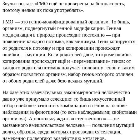
Звучит он так: «ГМО ещё не проверены на безопасность,
поэтому нельзя их пока употреблять».
ГМО — это генно-модифицированный организм. То бишь,
организм, подвергнутый генной модификации. Генная
модификация в природе происходит постоянно — при
появлении каждого потомка, как минимум. Гены копируются
от родителя к потомку и при копировании происходят
ошибки — мутации. Если родителей двое, то кроме ошибок
копирования происходит ещё и «перемешивание» генов: от
каждого родителя потомок получает половину генов и таким
образом появляется организм, набор генов которого отличен
от обоих родителей даже безо всяких мутаций.
На базе этих замечательных закономерностей человечество
давно уже придумало селекцию: то бишь искусственный
отбор наиболее зачипатых комбинаций и генов на основе
наблюдения за фенотипом (то есть наблюдаемыми свойствами
организма). А поскольку ждать «естественного» — не
вызванного вмешательством человека — появления мутаций
долго, образцы, среди которых производится селекция,
намеренно подвергают воздействию мутагенов.