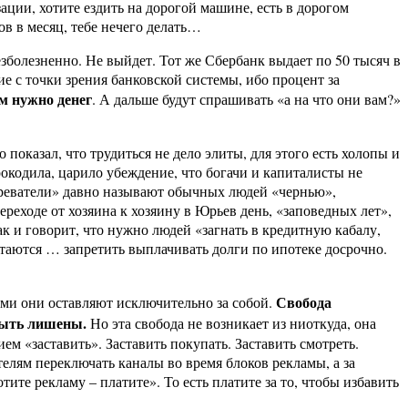
ации, хотите ездить на дорогой машине, есть в дорогом
ов в месяц, тебе нечего делать…
зболезненно. Не выйдет. Тот же Сбербанк выдает по 50 тысяч в
ие с точки зрения банковской системы, ибо процент за
ам нужно денег
. А дальше будут спрашивать «а на что они вам?»
оказал, что трудиться не дело элиты, для этого есть холопы и
рокодила, царило убеждение, что богачи и капиталисты не
реватели» давно называют обычных людей «чернью»,
реходе от хозяина к хозяину в Юрьев день, «заповедных лет»,
ак и говорит, что нужно людей «загнать в кредитную кабалу,
таются … запретить выплачивать долги по ипотеке досрочно.
Свобода
ыми они оставляют исключительно за собой.
 быть лишены.
Но эта свобода не возникает из ниоткуда, она
м «заставить». Заставить покупать. Заставить смотреть.
ителям переключать каналы во время блоков рекламы, а за
ите рекламу – платите». То есть платите за то, чтобы избавить