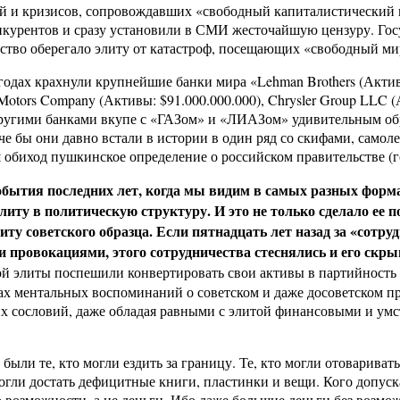
й и кризисов, сопровождавших «свободный капиталистический м
нкурентов и сразу установили в СМИ жесточайшую цензуру. Госу
рство оберегало элиту от катастроф, посещающих «свободный ми
одах крахнули крупнейшие банки мира «Lehman Brothers (Активы:
otors Company (Активы: $91.000.000.000), Chrysler Group LLC (
ругими банками вкупе с «ГАЗом» и «ЛИАЗом» удивительным обра
иначе бы они давно встали в истории в один ряд со скифами, са
 обиход пушкинское определение о российском правительстве (го
бытия последних лет, когда мы видим в самых разных форм
элиту в политическую структуру. И это не только сделало ее 
иту советского образца. Если пятнадцать лет назад за «сотр
 провокациями, этого сотрудничества стеснялись и его скрыв
 элиты поспешили конвертировать свои активы в партийность и 
ах ментальных воспоминаний о советском и даже досоветском пр
их сословий, даже обладая равными с элитой финансовыми и умс
ыли те, кто могли ездить за границу. Те, кто могли отоваривать
гли достать дефицитные книги, пластинки и вещи. Кого допуск
возможности, а не деньги. Ибо даже большие деньги без возмо