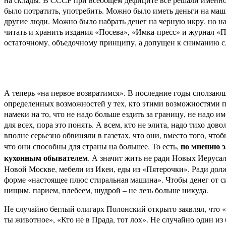
было потратить, употребить. Можно было иметь деньги на маши
другие люди. Можно было набрать денег на черную икру, но на 
читать и хранить издания «Посева», «Имка-пресс» и журнал «Пл
остаточному, объедочному принципу, а допущен к сниманию с
А теперь «на первое возвратимся». В последние годы сползающа
определенных возможностей у тех, кто этими возможностями п
намеки на то, что не надо больше ездить за границу, не надо 
для всех, пора это понять. А всем, кто не элита, надо тихо до
вполне серьезно обвиняли в газетах, что они, вместо того, чт
по мнению э
что они способны для страны на большее. То есть,
кухонным обывателем
. А значит жить не ради Новых Иеруса
Новой Москве, мебели из Икеи, еды из «Пятерочки». Ради дол
форме «настоящее плюс стиральная машина». Чтобы денег от сих
нищим, парием, плебеем, шудрой – не лезь больше никуда.
Не случайно беглый олигарх Полонский открыто заявлял, что «у
ты животное», «Кто не в Прада, тот лох». Не случайно один и