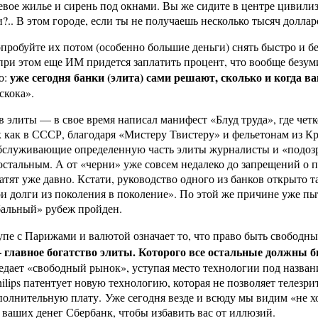
евое жилье и сирень под окнами. Вы же сидите в центре цивилиз
и?.. В этом городе, если ты не получаешь несколько тысяч доллар
пробуйте их потом (особенно большие деньги) снять быстро и бе
и при этом еще ИМ придется заплатить процент, что вообще безум
уже сегодня банки (элита) сами решают, сколько и когда в
о:
скока».
иты — в свое время написал манифест «Блуд труда», где четко п
ак как в СССР, благодаря «Мистеру Твистеру» и фельетонам из К
обслуживающие определенную часть элиты журналисты и «подоз
стальным. А от «черни» уже совсем недалеко до запрещений о пе
тят уже давно. Кстати, руководство одного из банков открыто т
ои долги из поколения в поколение». По этой же причине уже пы
абальный» рубеж пройден.
упе с Парижами и валютой означает то, что право быть свободн
 – главное богатство элиты. Которого все остальные должны
дает «свободный рынок», уступая место технологии под название
hilips патентует новую технологию, которая не позволяет телезр
олнительную плату. Уже сегодня везде и всюду мы видим «не хот
с ваших денег Сбербанк, чтобы избавить вас от иллюзий.