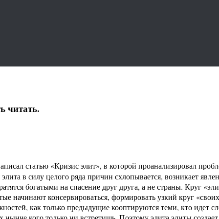
ь читать.
аписал статью «Кризис элит», в которой проанализировал пробл
я элита в силу целого ряда причин схлопывается, возникает явл
ратятся богатыми на спасение друг друга, а не страны. Круг «эл
атые начинают консервироваться, формировать узкий круг «своих
ностей, как только предыдущие кооптируются теми, кто идет сле
ах нынче кого только ни встретишь. Поэтому элита элиты созда