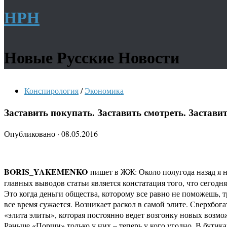
НРН
Новые Русские Новости
Конспирология
/
Экономика
Заставить покупать. Заставить смотреть. Заставит
Опубликовано
·
08.05.2016
BORIS_YAKEMENKO
пишет в ЖЖ: Около полугода назад я н
главных выводов статьи является констатация того, что сегодн
Это когда деньги общества, которому все равно не поможешь, т
все время сужается. Возникает раскол в самой элите. Сверхбог
«элита элиты», которая постоянно ведет возгонку новых возмож
Раньше «Порши» только у них – теперь у кого угодно. В бутик