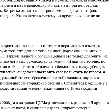
 деньги на загранпоездку, но ехать вам или нет, решали
. Без риска оказаться в остроге иметь видеомагнитофон,
т и дают. Кто включен в систему распределения благ не по
в пространство сигналы о том, что пора заняться изъятием
азумеется. Уже давно в той или иной форме слышны мягкие
ть… Парижи, валюта и большие деньги это только для элиты, не
есколько лет назад руководство движения «Наши» истерично, но
ами в «Евросети» и «Яндексе», сбивают их с толку, убеждая,
пление, он должен поставить себе цель стать не героем, а
одержанной (то есть брошенной элитой) машины, двушки в
дмосковных санаториях «со своими». Стремиться к будущему в
 родился термин «генетическая нищета». То есть родился
3.2008), а в витринах ЦУМа развешивалась реклама «Я крутая, а
личие от шефа, и сейчас при делах) открыто говорил