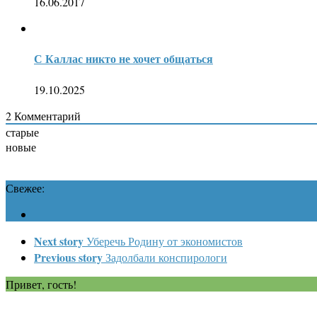
16.06.2017
С Каллас никто не хочет общаться
19.10.2025
2
Комментарий
старые
новые
Свежее:
Next story
Уберечь Родину от экономистов
Previous story
Задолбали конспирологи
Привет, гость!