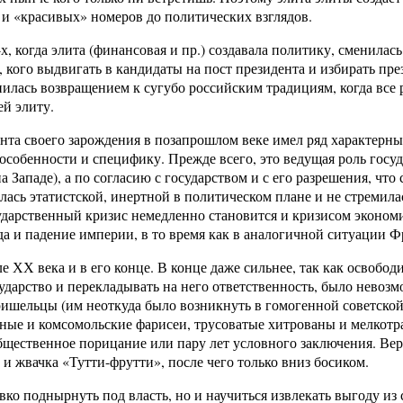
 и «красивых» номеров до политических взглядов.
, когда элита (финансовая и пр.) создавала политику, сменилась 
кого выдвигать в кандидаты на пост президента и избирать през
илась возвращением к сугубо российским традициям, когда все 
й элиту.
та своего зарождения в позапрошлом веке имел ряд характерных
особенности и специфику. Прежде всего, это ведущая роль госу
 на Западе), а по согласию с государством и с его разрешения, чт
лась этатистской, инертной в политическом плане и не стремил
ударственный кризис немедленно становится и кризисом эконом
да и падение империи, в то время как в аналогичной ситуации Ф
ле ХХ века и в его конце. В конце даже сильнее, так как освоб
сударство и перекладывать на него ответственность, было нево
ишельцы (им неоткуда было возникнуть в гомогенной советской с
ийные и комсомольские фарисеи, трусоватые хитрованы и мелко
щественное порицание или пару лет условного заключения. Вер
и жвачка «Тутти-фрутти», после чего только вниз босиком.
вко поднырнуть под власть, но и научиться извлекать выгоду из 