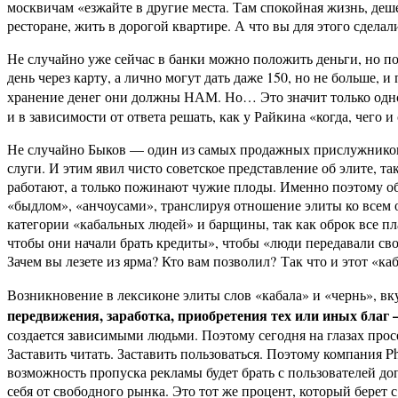
москвичам «езжайте в другие места. Там спокойная жизнь, деш
ресторане, жить в дорогой квартире. А что вы для этого сделал
Не случайно уже сейчас в банки можно положить деньги, но по
день через карту, а лично могут дать даже 150, но не больше, 
хранение денег они должны НАМ. Но… Это значит только одн
и в зависимости от ответа решать, как у Райкина «когда, чего и 
Не случайно Быков — один из самых продажных прислужников эл
слуги. И этим явил чисто советское представление об элите, т
работают, а только пожинают чужие плоды. Именно поэтому 
«быдлом», «анчоусами», транслируя отношение элиты ко всем о
категории «кабальных людей» и барщины, так как оброк все пла
чтобы они начали брать кредиты», чтобы «люди передавали св
Зачем вы лезете из ярма? Кто вам позволил? Так что и этот «к
Возникновение в лексиконе элиты слов «кабала» и «чернь», вк
передвижения, заработка, приобретения тех или иных благ
создается зависимыми людьми. Поэтому сегодня на глазах просе
Заставить читать. Заставить пользоваться. Поэтому компания P
возможность пропуска рекламы будет брать с пользователей доп
себя от свободного рынка. Это тот же процент, который берет 