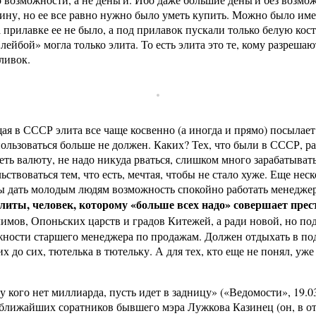
ну, но ее все равно нужно было уметь купить. Можно было иметь
прилавке ее не было, а под прилавок пускали только белую кость
ейбой» могла только элита. То есть элита это те, кому разрешаю
ливок.
я в СССР элита все чаще косвенно (а иногда и прямо) посылает 
ользоваться больше не должен. Каких? Тех, что были в СССР, р
иметь валюту, не надо никуда рваться, слишком много зарабатыва
вольствоваться тем, что есть, мечтая, чтобы не стало хуже. Еще н
обы дать молодым людям возможность спокойно работать менеджер
литы, человек, которому «больше всех надо» совершает престу
лимов, Опоньских царств и градов Китежей, а ради новой, но п
жности старшего менеджера по продажам. Должен отдыхать в по
 до сих, тютелька в тютельку. А для тех, кто еще не понял, уже
 кого нет миллиарда, пусть идет в задницу» («Ведомости», 19.0
з ближайших соратников бывшего мэра Лужкова Казинец (он, в от