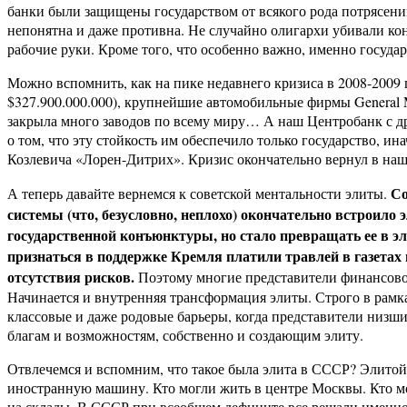
банки были защищены государством от всякого рода потрясени
непонятна и даже противна. Не случайно олигархи убивали ко
рабочие руки. Кроме того, что особенно важно, именно госуда
Можно вспомнить, как на пике недавнего кризиса в 2008-2009 г
$327.900.000.000), крупнейшие автомобильные фирмы General M
закрыла много заводов по всему миру… А наш Центробанк с д
о том, что эту стойкость им обеспечило только государство, 
Козлевича «Лорен-Дитрих». Кризис окончательно вернул в наш
Со
А теперь давайте вернемся к советской ментальности элиты.
системы (что, безусловно, неплохо) окончательно встроило 
государственной конъюнктуры, но стало превращать ее в эл
признаться в поддержке Кремля платили травлей в газетах и
отсутствия рисков.
Поэтому многие представители финансовой
Начинается и внутренняя трансформация элиты. Строго в рамк
классовые и даже родовые барьеры, когда представители низш
благам и возможностям, собственно и создающим элиту.
Отвлечемся и вспомним, что такое была элита в СССР? Элитой б
иностранную машину. Кто могли жить в центре Москвы. Кто мо
на склады. В СССР при всеобщем дефиците все решали именно 