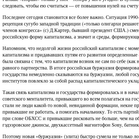
следовать, чтобы ею считаться — от повышения нулей на счету
Последнее сегодня становится все более важно. Ситуация 1990-х
рецепция сугубо западной традиции («только олигархи решают, 
членов конгресса» (с) Д.Картер, бывший президент США.) смен
российскую форму капитализма, а значит и среды, формирующе
Напомним, что недолгой жизни российский капитализм с момен
капитализма и придававших путям его развития определенные 
была связана с тем, что капитализм возник не сам по себе (как
равного партнерства. В итоге российская буржуазия формирова
государства немедленно сказываются на буржуазии, любой гос
институтов повлекло за собой распад капиталистического укла
Такая связь капитализма и государства формировалась и в нача
советского менталитета, привыкшего во всем полагаться на го
стали не люди какой-то новой, невиданной формации, некие пр
привыкшие не работать, а помогать начальнику. То есть парт
при слове ОБХСС и привыкшие рисковать не больше, чем на об
гэдээровские джинсы, двухкассетный магнитофон Sony, батник 
Поэтому новая «буржуазия» (элита) быстро сумела не только ло