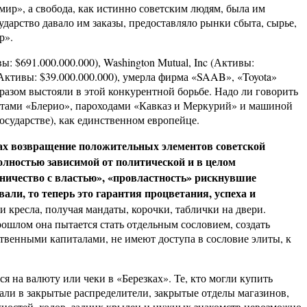
ир», а свобода, как истинно советским людям, была им
дарство давало им заказы, предоставляло рынки сбыта, сырье,
р».
 $691.000.000.000), Washington Mutual, Inc (Активы:
Активы: $39.000.000.000), умерла фирма «SAAB», «Toyota»
зом выстояли в этой конкурентной борьбе. Надо ли говорить
молетами «Блерио», пароходами «Кавказ и Меркурий» и машиной
сударстве), как единственном европейце.
ах возвращение положительных элементов советской
полностью зависимой от политической и в целом
удничество с властью», «провластность» рискнувшие
али, то теперь это гарантия процветания, успеха и
кресла, получая мандаты, корочки, таблички на двери.
ошлом она пытается стать отдельным сословием, создать
твенными капиталами, не имеют доступа в сословие элиты, к
ся на валюту или чеки в «Березках». Те, кто могли купить
али в закрытые распределители, закрытые отделы магазинов,
жностей, ходов, задних крылец и нужных знакомств невозможно