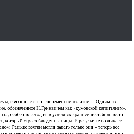
емы, связанные с т.н. современной «элитой». Одним из
ение, обозначенное Н.Гринвичем как «кумовской капитализм».
иты», особенно сегодня, в условиях крайней нестабильности,
», который строго блюдет границы. В результате возникает
дом. Раньше взятки могли давать только они – теперь все.
ет все новые отличительные признаки элиты, которым нужно