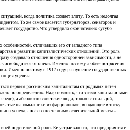
ситуацией, когда политика создает элиту. То есть недолгая
идентом. То же самое касается губернаторов, сенаторов и
решает государство. Что утвердило окончательно сугубо
 особенностей, отличавших его от западного типа
дарства в развитии капиталистических отношений. Это роль
о сразу создавало отношения односторонней зависимости, а не
ась освободиться от опеки. Именно поэтому любые потрясения
ики. Именно поэтому в 1917 году разрушение государственных
ранция уцелела.
одиться первым российским капиталистам от родимых пятен
зможно по определению. Надо помнить, что этими капиталистами
реде), а абсолютно советские люди, только с гнильцой,
травчатые шаромыжники из фарцовщиков, впадающие в тоску
шина успеха, апофеоз нестерпимо ослепительной мечты –
своей подстилочной роли. Ее устраивало то, что предприятия и