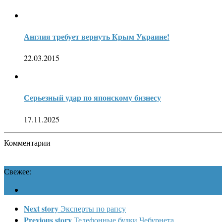
Англия требует вернуть Крым Украине!
22.03.2015
Серьезный удар по японскому бизнесу
17.11.2025
Комментарии
Свежее:
Next story
Эксперты по рапсу
Previous story
Телефонные будки Чебурнета