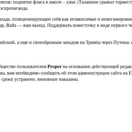
мпов: поднятие флага в школе – ужас (Таланкин срывал торжест
оспропаганда.
Запада, позиционирующие себя как независимые и неангажирован
ар, Bafta — ваш выход. Поддержать повесточку в виде первого 
оссийский, а еще и своеобразным заходом на Трампа через Путина
Proper
бществе пользователем
на основании действующей реда
ава, вам необходимо сообщить об этом администрации сайта на
 сроки устранено, виновные наказаны.