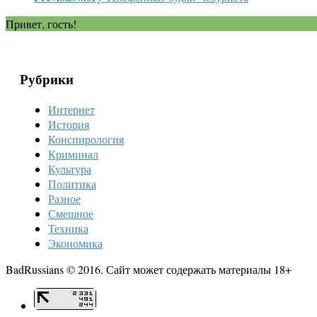
Привет, гость!
Рубрики
Интернет
История
Конспирология
Криминал
Культура
Политика
Разное
Смешное
Техника
Экономика
BadRussians © 2016. Сайт может содержать материалы 18+