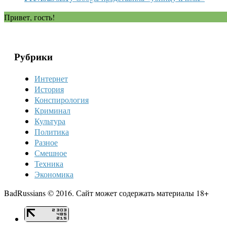
Привет, гость!
Рубрики
Интернет
История
Конспирология
Криминал
Культура
Политика
Разное
Смешное
Техника
Экономика
BadRussians © 2016. Сайт может содержать материалы 18+