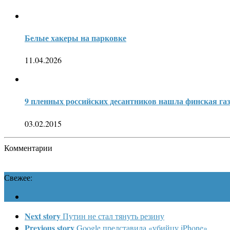
Белые хакеры на парковке
11.04.2026
9 пленных российских десантников нашла финская газ
03.02.2015
Комментарии
Свежее:
Next story
Путин не стал тянуть резину
Previous story
Google представила «убийцу iPhone»