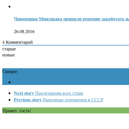
Чиновники Минздрава приняли решение заработать на
26.08.2016
4
Комментарий
старые
новые
Свежее:
Next story
Пролетариям всех стран
Previous story
Рыночные отношения в СССР
Привет, гость!