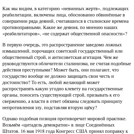
Как мы видим, в категорию «невинных жертв», подлежащих
реабилитации, включены лица, обоснованно обвинённые в
совершении ряда деяний, считавшихся в сталинские времена
противоправными. Какие же деяния, по мнению наших
«реабилитаторов», «не содержат общественной опасности»?
В первую очередь, это распространение заведомо ложных
измышлений, порочащих советский государственный или
общественный строй, и антисоветская агитация. Чем же
руководствуются обличители сталинизма, не считая подобные
действия преступными? Может быть, они полагают, что
государство вообще не должно защищать свои честь и
достоинство? То есть, любой желающий может
распространять какую угодно клевету на государственные
органы, поносить существующий строй, призывать к его
свержению, а власти в ответ обязаны следовать принципу
непротивления злу, подставляя вторую щёку?
Однако подобная позиция противоречит мировой практике.
Возьмём «цитадель демократии» в лице Соединённых
Штатов. 16 мая 1918 года Конгресс США принял поправку к