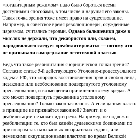
«тоталитарным режимом» надо было бороться всеми
доступными способами, в том числе и нарушая его законы.
Такая точка зрения тоже имеет право на существование.
Например, в советское время революционеры, осуждённые
Однако большевики даже в
царизмом, считались героями.
мыслях не держали, что декабристов или, скажем,
народовольцев следует «реабилитировать» — потому что
не признавали самодержавие легитимной властью.
Ведь что такое реабилитация с юридической точки зрения?
Согласно статье 5-й действующего Уголовно-процессуального
кодекса РФ, это «порядок восстановления прав и свобод лица,
незаконно или необоснованно подвергнутого уголовному
преследованию, и возмещения причинённого ему вреда». А
кто может подвергнуть гражданина уголовному
преследованию? Только законная власть. А если данная власть
в принципе не признаётся законной? Значит, и о
реабилитации не может идти речи. Например, не подлежат
реабилитации те, кто был казнён дудаевскими боевиками по
приговорам так называемых «шариатских судов», или
немецкими оккупационными властями во время Великой