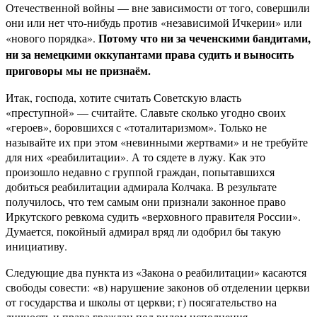
Отечественной войны — вне зависимости от того, совершили
они или нет что-нибудь против «независимой Ичкерии» или
Потому что ни за чеченскими бандитами,
«нового порядка».
ни за немецкими оккупантами права судить и выносить
приговоры мы не признаём.
Итак, господа, хотите считать Советскую власть
«преступной» — считайте. Славьте сколько угодно своих
«героев», боровшихся с «тоталитаризмом». Только не
называйте их при этом «невинными жертвами» и не требуйте
для них «реабилитации». А то сядете в лужу. Как это
произошло недавно с группой граждан, попытавшихся
добиться реабилитации адмирала Колчака. В результате
получилось, что тем самым они признали законное право
Иркутского ревкома судить «верховного правителя России».
Думается, покойный адмирал вряд ли одобрил бы такую
инициативу.
Следующие два пункта из «Закона о реабилитации» касаются
свободы совести: «в) нарушение законов об отделении церкви
от государства и школы от церкви; г) посягательство на
личность и права граждан под видом исполнения