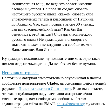
Великолепная вещь, но ведь это областнический
словарь и устарел. Не пора ли создать словарь
настоящего русского языка, скажем, словарь слов,
употребляемых теперь и классиками от Пушкина
до Горького. Что, если посадить за сие 30 учёных,
дав им красноармейский паёк? Как бы Вы
отнеслись к этой мысли? Словарь классического
русского языка? Не делая шума, поговорите с
знатоками, ежели не затруднит, и сообщите, мне
Ваше мнение. Ваш Ленин».
Ну граждане поклонские, ну покажите мне хоть одно такое
письмо от деникокаледина! Да не об этом белые думали…
Источник материала
Настоящий материал самостоятельно опубликован в нашем
Ufadex
сообществе пользователем
на основании действующей
редакции
Пользовательского Соглашения
. Если вы считаете,
что такая публикация нарушает ваши авторские и/или
смежные права, вам необходимо сообщить об этом
администрации сайта на EMAIL
abuse@newru.org
с указанием