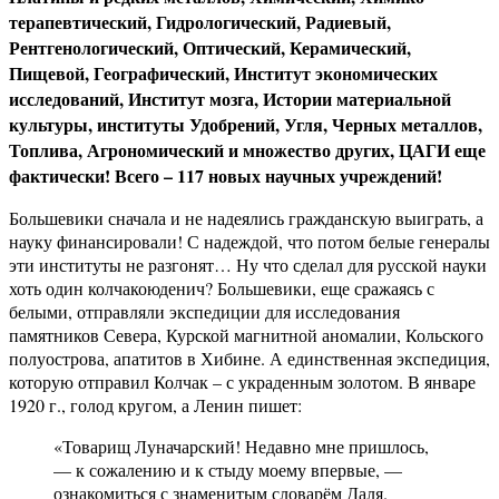
терапевтический, Гидрологический, Радиевый,
Рентгенологический, Оптический, Керамический,
Пищевой, Географический, Институт экономических
исследований, Институт мозга, Истории материальной
культуры, институты Удобрений, Угля, Черных металлов,
Топлива, Агрономический и множество других, ЦАГИ еще
фактически! Всего – 117 новых научных учреждений!
Большевики сначала и не надеялись гражданскую выиграть, а
науку финансировали! С надеждой, что потом белые генералы
эти институты не разгонят… Ну что сделал для русской науки
хоть один колчакоюденич? Большевики, еще сражаясь с
белыми, отправляли экспедиции для исследования
памятников Севера, Курской магнитной аномалии, Кольского
полуострова, апатитов в Хибине. А единственная экспедиция,
которую отправил Колчак – с украденным золотом. В январе
1920 г., голод кругом, а Ленин пишет:
«Товарищ Луначарский! Недавно мне пришлось,
— к сожалению и к стыду моему впервые, —
ознакомиться с знаменитым словарём Даля.