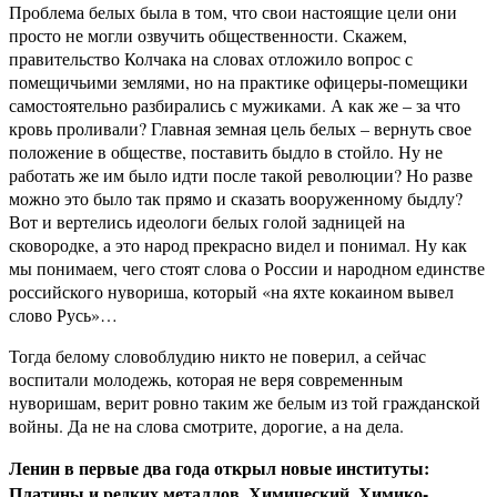
Проблема белых была в том, что свои настоящие цели они
просто не могли озвучить общественности. Скажем,
правительство Колчака на словах отложило вопрос с
помещичьими землями, но на практике офицеры-помещики
самостоятельно разбирались с мужиками. А как же – за что
кровь проливали? Главная земная цель белых – вернуть свое
положение в обществе, поставить быдло в стойло. Ну не
работать же им было идти после такой революции? Но разве
можно это было так прямо и сказать вооруженному быдлу?
Вот и вертелись идеологи белых голой задницей на
сковородке, а это народ прекрасно видел и понимал. Ну как
мы понимаем, чего стоят слова о России и народном единстве
российского нувориша, который «на яхте кокаином вывел
слово Русь»…
Тогда белому словоблудию никто не поверил, а сейчас
воспитали молодежь, которая не веря современным
нуворишам, верит ровно таким же белым из той гражданской
войны. Да не на слова смотрите, дорогие, а на дела.
Ленин в первые два года открыл новые институты:
Платины и редких металлов, Химический, Химико-