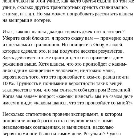
ловил такси на этой улице, как часто братья ездили по той же
улице, сколько других транспортных средств сталкивались
с ними, и т. д.). Но мы можем попробовать рассчитать шансы
на выигрыш в лотерее.
Итак, каковы шансы дважды сорвать джек-пот в лотерее?
Уберите свой блокнот, я просто скажу вам — примерно один
из нескольких триллионов. Но поищите в Google людей,
которые сделали это, и вы получите десятки результатов.
Здесь действует тот же принцип, что и в примере с днем
рождения выше. Хотя шансы, что это произойдет с каким-
либо одним конкретным человеком, ничтожно малы,
вероятность того, что это произойдет с кем-то, равна почти
100%. Трудность в понимании вероятности таких вещей
заключается в том, что мы считаем себя центром Вселенной.
Когда мы задаем вопрос: «каковы шансы?» мы на самом деле
имеем в виду: «каковы шансы, что это произойдет со мной?»
Несколько статистиков провели эксперимент, в котором
попросили людей рассказать о случившихся с ними
невозможных совпадениях, и вычислили, насколько
вероятными они были на самом деле. Результат? Чудеса