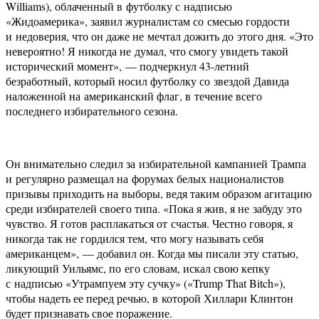
Williams), облаченный в футболку с надписью
«Жидоамерика», заявил журналистам со смесью гордости
и недоверия, что он даже не мечтал дожить до этого дня. «Это
невероятно! Я никогда не думал, что смогу увидеть такой
исторический момент», — подчеркнул 43-летний
безработный, который носил футболку со звездой Давида
наложенной на американский флаг, в течение всего
последнего избирательного сезона.
Он внимательно следил за избирательной кампанией Трампа
и регулярно размещал на форумах белых националистов
призывы приходить на выборы, ведя таким образом агитацию
среди избирателей своего типа. «Пока я жив, я не забуду это
чувство. Я готов расплакаться от счастья. Честно говоря, я
никогда так не гордился тем, что могу называть себя
американцем», — добавил он. Когда мы писали эту статью,
ликующий Уильямс, по его словам, искал свою кепку
с надписью «Утрампуем эту сучку» («Trump That Bitch»),
чтобы надеть ее перед речью, в которой Хиллари Клинтон
будет признавать свое поражение.