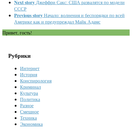
Next story
Джеффри Сакс: США развалятся по модели
СССР
Previous story
Начало: волнения и беспорядки по всей
Америке как и предупреждал Майк Адамс
Привет, гость!
Рубрики
Интернет
История
Конспирология
Криминал
Культура
Политика
Разное
Смешное
Техника
Экономика