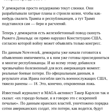
У демократов просто неудержимо текут слюнки. Они
разрабатывали хитрые планы и строили козни, чтобы как-
нибудь свалить Трампа и республиканцев, а тут Трамп
подставился сам — бери и расчленяй.
Теперь у демократов есть железобетонный повод скинуть
Рыжего Дональда: он прямо нарушил Конституцию США,
согласно которой войну может объявлять только конгресс.
По данным Newsweek, демократы уже начали готовится к
объявлению импичмента, и к ним уже готовы присоединиться
и многие республиканцы. И ко всему этому добавился
чрезвычайно болезненный для всех американцев момент:
реальные боевые потери. По официальным данным, в
результате атак Ирана погибли шесть военнослужащих США,
тяжело ранены — 18. Это, конечно, откровенная ложь.
Известный журналист и MAGA-активист Такер Карлсон так и
сказал: «их гораздо больше, и я говорю это с искренней
печалью». По данным иранских властей, уничтожено порядка
сотни американских солдат, эти потери, как водится, будут