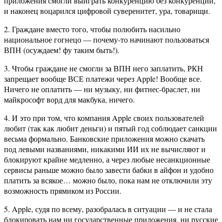
приложения смогли выиграть конкуренцию без конкуренции,
и наконец воцарился цифровой суверенитет, ура, товарищи.
2. Граждане вместо того, чтобы полюбить насильно
национальное гогнецо — почему-то начинают пользоваться
ВПН (осуждаем! фу таким быть!).
3. Чтобы граждане не смогли за ВПН него заплатить, РКН
запрещает вообще ВСЕ платежи через Apple! Вообще все.
Ничего не оплатить — ни музыку, ни фитнес-браслет, ни
майкрософт ворд для макбука, ничего.
4. И это при том, что компания Apple своих пользователей
любит (так как любит деньги) и пятый год соблюдает санкции
весьма формально. Банковские приложения можно скачать
под левыми названиями, никакими ИИ их не вычисляют и
блокируют крайне медленно, а через любые несанкционные
сервисы раньше можно было завести бабки в айфон и удобно
платить за всякое… можно было, пока нам не отключили эту
возможность прямиком из России.
5. Apple, судя по всему, разобралась в ситуации — и не стала
блокировать нам ни государственные приложения, ни русские