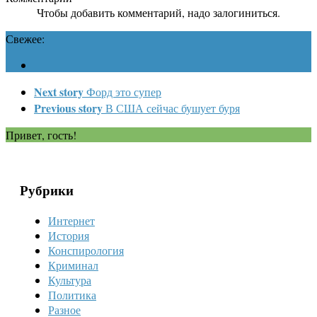
Чтобы добавить комментарий, надо залогиниться.
Свежее:
Next story
Форд это супер
Previous story
В США сейчас бушует буря
Привет, гость!
Рубрики
Интернет
История
Конспирология
Криминал
Культура
Политика
Разное