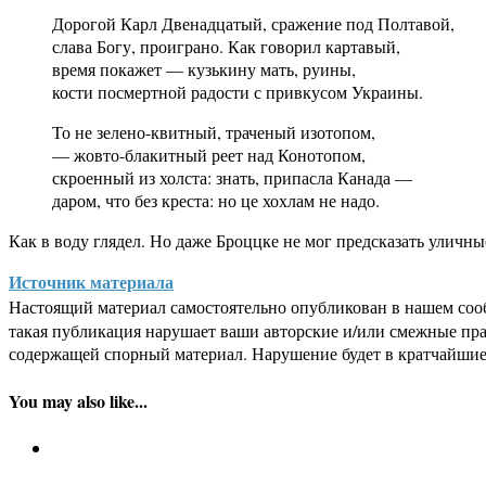
Дорогой Карл Двенадцатый, сражение под Полтавой,
слава Богу, проиграно. Как говорил картавый,
время покажет — кузькину мать, руины,
кости посмертной радости с привкусом Украины.
То не зелено-квитный, траченый изотопом,
— жовто-блакитный реет над Конотопом,
скроенный из холста: знать, припасла Канада —
даром, что без креста: но це хохлам не надо.
Как в воду глядел. Но даже Броццке не мог предсказать уличн
Источник материала
Настоящий материал самостоятельно опубликован в нашем соо
такая публикация нарушает ваши авторские и/или смежные пр
содержащей спорный материал. Нарушение будет в кратчайшие
You may also like...