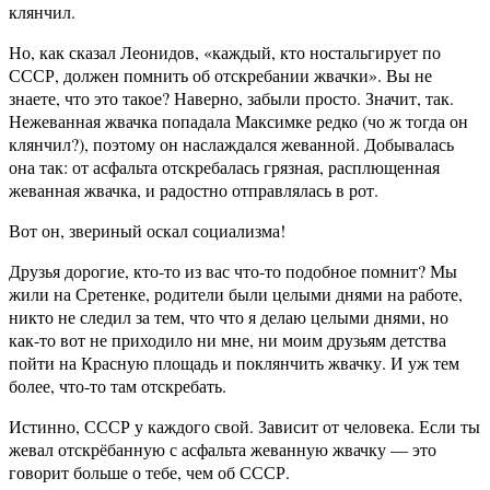
клянчил.
Но, как сказал Леонидов, «каждый, кто ностальгирует по
СССР, должен помнить об отскребании жвачки». Вы не
знаете, что это такое? Наверно, забыли просто. Значит, так.
Нежеванная жвачка попадала Максимке редко (чо ж тогда он
клянчил?), поэтому он наслаждался жеванной. Добывалась
она так: от асфальта отскребалась грязная, расплющенная
жеванная жвачка, и радостно отправлялась в рот.
Вот он, звериный оскал социализма!
Друзья дорогие, кто-то из вас что-то подобное помнит? Мы
жили на Сретенке, родители были целыми днями на работе,
никто не следил за тем, что что я делаю целыми днями, но
как-то вот не приходило ни мне, ни моим друзьям детства
пойти на Красную площадь и поклянчить жвачку. И уж тем
более, что-то там отскребать.
Истинно, СССР у каждого свой. Зависит от человека. Если ты
жевал отскрёбанную с асфальта жеванную жвачку — это
говорит больше о тебе, чем об СССР.