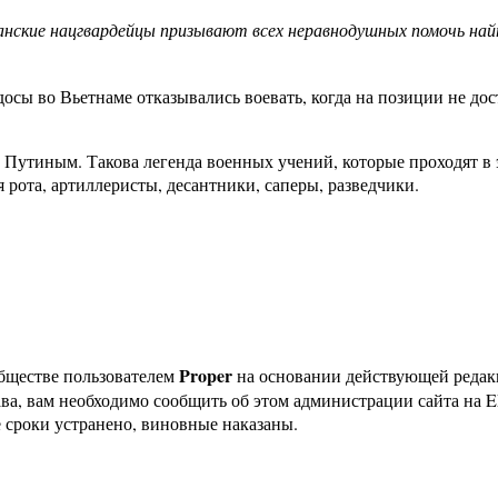
анские нацгвардейцы призывают всех неравнодушных помочь най
досы во Вьетнаме отказывались воевать, когда на позиции не до
 Путиным. Такова легенда военных учений, которые проходят в
я рота, артиллеристы, десантники, саперы, разведчики.
Proper
бществе пользователем
на основании действующей реда
ава, вам необходимо сообщить об этом администрации сайта на
 сроки устранено, виновные наказаны.