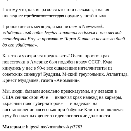
Потому что, как выразился кто-то из леваков, «магия —
последнее
прибежище негодяя
орудие угнетённых».
Прошло девять месяцев, и мы читаем в Newsweek:
«Либеральный сайт Jezebel заплатил ведьмам с магической
платформы Etsy за проклятие Чарли Кирка за несколько дней
до его убийства»
.
Как это я ухитрился предсказать? Очень просто: крах
повесточки в Америке был подобен краху СССР. Куда
кинулись у нас в 90-е все ошалевшие интеллигенты из
советских синекур? Буддизм, М-ский треугольник, Атлантида,
Эрнест Мулдашев, газета «Аномалия».
Мы, люди, бываем довольно предсказуемы, а у леваков в
США сейчас свои 90-е — включая крах надежд на карьеры,
«красный пояс губернаторов» — и надежды на
восстановление «всего как при бабушке Клинтон», включая
кучу бесплатных денег за идеологические должности.
Материал
: https://t.me/vmarahovsky/3783