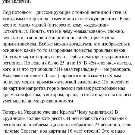
уже включён?
Под потолком – диссонирующие с тонкой лепниной стен 16
«свидомых» картинок, заменивших советскую роспись. Если
честно, мазня мазнёй (интересно, кому «художник»
«откатил»?). Понять, что и к чему «намальовано», сложно,
ведь кто из творцов в живописи не силён, прячется за
примитивизмом. Всё же можно догадаться, что изображены в
основном какие-то то загородные поместья прошлых веков.
По углам картин присутствуют гербы некоторых украинских
регионов. Но ведь их было 25, а не 16! В чём «логика» автора,
кого и за что тут обошли? Не зная геральдику — не разобрать.
Выделяются только Львов (городским пейзажем) и Крым —
по куску моря и крымско-татарской символике. Но постойте:
на картине напротив горно-лесной пейзаж расположен над
крымским флагом, в котором, правда, синяя и красная полосы
уменьшены до микроскопичности.
Теперь на Украине уже два Крыма? Чему удивляться? В
«руинной» голове хоть десять. В ней и забыть об остальных
регионах не проблема. Да и как отобразишь 25 регионов, если
«клятые Советы» под картины 16 мест отвели? Это ж надо