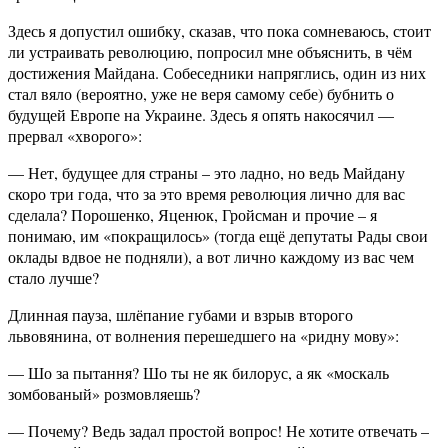
Здесь я допустил ошибку, сказав, что пока сомневаюсь, стоит
ли устраивать революцию, попросил мне объяснить, в чём
достижения Майдана. Собеседники напряглись, один из них
стал вяло (вероятно, уже не веря самому себе) бубнить о
будущей Европе на Украине. Здесь я опять накосячил —
прервал «хворого»:
— Нет, будущее для страны – это ладно, но ведь Майдану
скоро три года, что за это время революция лично для вас
сделала? Порошенко, Яценюк, Гройсман и прочие – я
понимаю, им «покращилось» (тогда ещё депутаты Рады свои
оклады вдвое не подняли), а вот лично каждому из вас чем
стало лучше?
Длинная пауза, шлёпание губами и взрыв второго
львовянина, от волнения перешедшего на «ридну мову»:
— Шо за пытання? Шо ты не як билорус, а як «москаль
зомбованый» розмовляешь?
— Почему? Ведь задал простой вопрос! Не хотите отвечать –