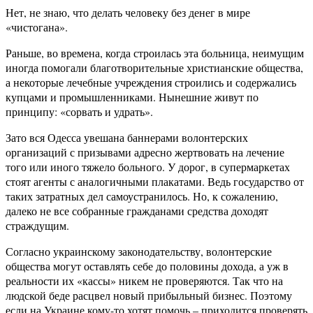
Нет, не знаю, что делать человеку без денег в мире
«чистогана».
Раньше, во времена, когда строилась эта больница, неимущим
иногда помогали благотворительные христианские общества,
а некоторые лечебные учреждения строились и содержались
купцами и промышленниками. Нынешние живут по
принципу: «сорвать и удрать».
Зато вся Одесса увешана баннерами волонтерских
организаций с призывами адресно жертвовать на лечение
того или иного тяжело больного. У дорог, в супермаркетах
стоят агенты с аналогичными плакатами. Ведь государство от
таких затратных дел самоустранилось. Но, к сожалению,
далеко не все собранные гражданами средства доходят
страждущим.
Согласно украинскому законодательству, волонтерские
общества могут оставлять себе до половины дохода, а уж в
реальности их «кассы» никем не проверяются. Так что на
людской беде расцвел новый прибыльный бизнес. Поэтому
если на Украине кому-то хотят помочь – приходится проверять