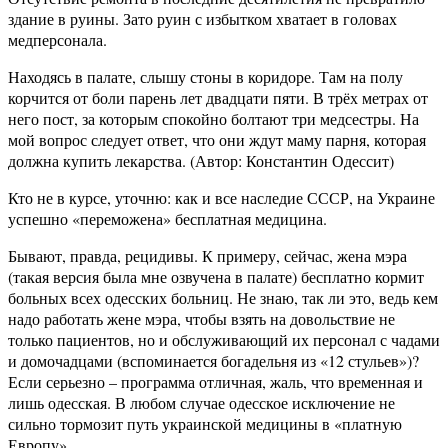
здание в руины. Зато руин с избытком хватает в головах
медперсонала.
Находясь в палате, слышу стоны в коридоре. Там на полу
корчится от боли парень лет двадцати пяти. В трёх метрах от
него пост, за которым спокойно болтают три медсестры. На
мой вопрос следует ответ, что они ждут маму парня, которая
должна купить лекарства. (Автор: Константин Одессит)
Кто не в курсе, уточню: как и все наследие СССР, на Украине
успешно «переможена» бесплатная медицина.
Бывают, правда, рецидивы. К примеру, сейчас, жена мэра
(такая версия была мне озвучена в палате) бесплатно кормит
больных всех одесских больниц. Не знаю, так ли это, ведь кем
надо работать жене мэра, чтобы взять на довольствие не
только пациентов, но и обслуживающий их персонал с чадами
и домочадцами (вспоминается богадельня из «12 стульев»)?
Если серьезно – программа отличная, жаль, что временная и
лишь одесская. В любом случае одесское исключение не
сильно тормозит путь украинской медицины в «платную
Европу».