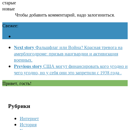
старые
новые
Чтобы добавить комментарий, надо залогиниться.
Свежее:
Next story
Фальшфлаг или Война? Красная тревога на
амерблогодроме: призыв нацгвардии и активизация
военных.
Previous story
США могут финансировать кого угодно и
чего угодно, но у себя они это запретили с 1938 года .
Привет, гость!
Рубрики
Интернет
История