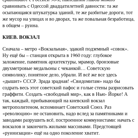
сравнивать с Одессой двадцатилетней давности: та же
осыпающаяся штукатурка зданий, те же разбитые дороги, тот
же мусор на улицах и во дворах, та же повальная безработица,
в общем – руина.
КИЕВ. ВОКЗАЛ
Сначала – метро «Вокзальная», эдакий подземный «совок».
Ну ещё бы – станция открыта в 1960 году: глубокое
заложение, памятник архитектуры, мрамор, бронзовые
двухметровые медальоны с чеканкой… Советскую
символику, понятное дело, убрали. И всё же все здесь
«дышит» СССР. Зрада зрадная! «Свидомитам» надо бы
содрать весь этот советский пафос и голые стены разрисовать
граффити. Создать «свободный мир», как в Нью- Йорке! А
так, каждый, прибывающий на киевский вокзал
метрополитеном, вспоминает Советский Союз. Раз
«революцию» не остановить, надо вслед за памятниками и
заводами разрушить всё, построенное коммунистами: начать с
вокзалов и закончить жилыми массивами. Предстоящей
«руинизации» ещё на одно поколение хватит.