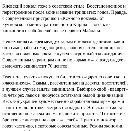
Киевский вокзал тоже в советском стиле. Восстановленное и
перестроенное после войны здание тридцатых годов. Правда,
с современной пристройкой «Южного вокзала» от
кучмовского министра транспорта Кирпы – того, кто
«покончил с собой» ещё после первого Майдана.
Пешеходная галерея между старым и новым зданиями, как и
они сами, забита ожидающими, люди всё стены подпирают.
Зато в «совковом» вокзале пустует огромный зал ожидания.
Современным украинцам он не по карману – за вход следует
выложить эквивалент 70 центов.
Гулять так гулять – покупаю билет в это «царство советского
классицизма». Скамьи, рассчитанные на десятки посетителей,
в лучшем случае заняты единицами. Выбираю свой «квадрат»
из четырех лавок и любуюсь остатками былой цивилизации.
Весь зал украшен художественно обработанным мрамором и
гранитом, до потолка метров пятнадцать. Это сколько же за
отопление «незалежникам» выложить придется? Гигантские
бронзовые люстры на сорок «свечей». При этом некоторые
горят частично, некоторые совсем тёмные. Режим экономии