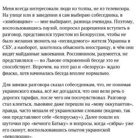
Меня всегда интересовали люди из толпы, не из телевизора.
На улице или в заведении я сам выбираю собеседника, в
«зомбоящике» — мне выбирают, разница очевидна. Поэтому,
воспользовавшись паузой, попросил разрешения вступить в
разговор, представился туристом из Белоруссии, чтобы не
было желания звонить на «несвидомого» жителя Украины в
СБУ, а наоборот, захотелось объяснить иностранцу, в чём они
видят майданные завоевания. Россиянином, разумеется, не
представлялся — во Львове откровенной беседе это не
способствует. Впрочем, на этот раз и «белоруса» ждало
фиаско, хотя начиналась беседа вполне нормально.
Для завязки разговора сказал собеседникам, что, не понимая
украинского языка, всё же догадался, что они вели речь о
дорогих тарифах, после чего им посочувствовал. Разговор
стал клеиться, львовяне даже перешли на «мову оккупантов»,
правда, часто мешали её украинскими словами (видимо, так
они представляют себе «белоруську»). Далее пошли их
шуточки про «вечного Батьку» и вопросы, когда «сябры» уже
его скинут, воспользовавшись опытом украинской
«революции».