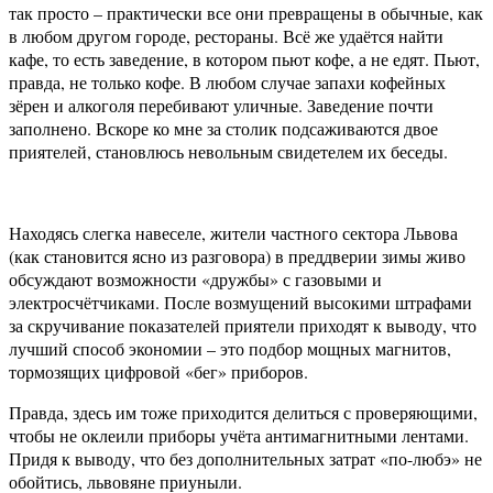
так просто – практически все они превращены в обычные, как
в любом другом городе, рестораны. Всё же удаётся найти
кафе, то есть заведение, в котором пьют кофе, а не едят. Пьют,
правда, не только кофе. В любом случае запахи кофейных
зёрен и алкоголя перебивают уличные. Заведение почти
заполнено. Вскоре ко мне за столик подсаживаются двое
приятелей, становлюсь невольным свидетелем их беседы.
Находясь слегка навеселе, жители частного сектора Львова
(как становится ясно из разговора) в преддверии зимы живо
обсуждают возможности «дружбы» с газовыми и
электросчётчиками. После возмущений высокими штрафами
за скручивание показателей приятели приходят к выводу, что
лучший способ экономии – это подбор мощных магнитов,
тормозящих цифровой «бег» приборов.
Правда, здесь им тоже приходится делиться с проверяющими,
чтобы не оклеили приборы учёта антимагнитными лентами.
Придя к выводу, что без дополнительных затрат «по-любэ» не
обойтись, львовяне приуныли.