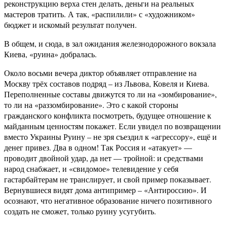
реконструкцию верха стен делать, деньги на реальных
мастеров тратить. А так, «распилили» с «художником»
бюджет и искомый результат получен.
В общем, и сюда, в зал ожидания железнодорожного вокзала
Киева, «руина» добралась.
Около восьми вечера диктор объявляет отправление на
Москву трёх составов подряд – из Львова, Ковеля и Киева.
Переполненные составы движутся то ли на «зомбирование»,
то ли на «раззомбирование». Это с какой стороны
гражданского конфликта посмотреть, будущее отношение к
майданным ценностям покажет. Если увидел по возвращении
вместо Украины Руину – не зря съездил к «агрессору», ещё и
денег привез. Два в одном! Так Россия и «атакует» —
проводит двойной удар, да нет — тройной: и средствами
народ снабжает, и «свидомое» телевидение у себя
гастарбайтерам не транслирует, и свой пример показывает.
Вернувшиеся видят дома антипример – «Антироссию». И
осознают, что негативное образование ничего позитивного
создать не сможет, только руину усугубить.