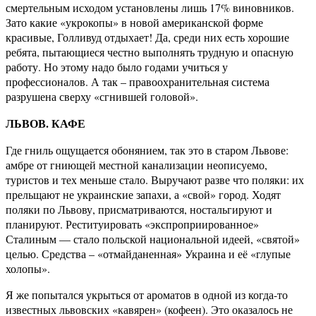
смертельным исходом установлены лишь 17% виновников.
Зато какие «укрокопы» в новой американской форме
красивые, Голливуд отдыхает! Да, среди них есть хорошие
ребята, пытающиеся честно выполнять трудную и опасную
работу. Но этому надо было годами учиться у
профессионалов. А так – правоохранительная система
разрушена сверху «сгнившей головой».
ЛЬВОВ. КАФЕ
Где гниль ощущается обонянием, так это в старом Львове:
амбре от гниющей местной канализации неописуемо,
туристов и тех меньше стало. Выручают разве что поляки: их
прельщают не украинские запахи, а «свой» город. Ходят
поляки по Львову, присматриваются, ностальгируют и
планируют. Реституировать «экспроприированное»
Сталиным — стало польской национальной идеей, «святой»
целью. Средства – «отмайданенная» Украина и её «глупые
холопы».
Я же попытался укрыться от ароматов в одной из когда-то
известных львовских «кавярен» (кофеен). Это оказалось не