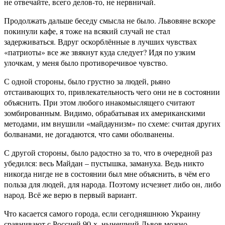
не отвечайте, всего делов-то, не нервничай.
Продолжать дальше беседу смысла не было. Львовяне вскоре
покинули кафе, я тоже на всякий случай не стал
задерживаться. Вдруг оскорблённые в лучших чувствах
«патриоты» все же звякнут куда следует? Идя по узким
улочкам, у меня было противоречивое чувство.
С одной стороны, было грустно за людей, рьяно
отстаивающих то, привлекательность чего они не в состоянии
объяснить. При этом любого инакомыслящего считают
зомбированным. Видимо, обрабатывая их американскими
методами, им внушили «майдаунизм» по схеме: считая других
болванами, не догадаются, что сами оболванены.
С другой стороны, было радостно за то, что в очередной раз
убедился: весь Майдан – пустышка, замануха. Ведь никто
никогда нигде не в состоянии был мне объяснить, в чём его
польза для людей, для народа. Поэтому исчезнет либо он, либо
народ. Всё же верю в первый вариант.
Что касается самого города, если сегодняшнюю Украину
сравнивают с Россией 90-х, нынешний Львов можно