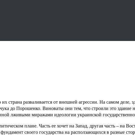
х страна разваливается от внешней агрессии. На самом деле, з
вчука до Порошенко. Виноваты они тем, что строили это здание 
ненной лживыми миражами идеологии украинской государственно
тическом плане. Часть ее хочет на Запад, другая часть – на Во
ть фундамент своего государства на расползающихся в разные ст