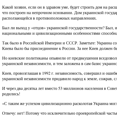
Какой хозяин, если он в здравом уме, будет строить дом на ра
что построен на непрочном основании. Дом украинской госуда
расползающейся в противоположных направлениях.
Был ли выход у «отцов» украинской государственности? Был, и
национальными и цивилизационными особенностями способна с
Так было в Российской Империи и СССР. Заметьте: Украина 
Киева было бы присоединение к России. За нее Киев должен бы
Но киевские политиканы опьянели от предвкушения вседозвол
украинской независимости, и тем заложена в сам базис украин
Киев, провозглашая в 1992 г. независимость, совершил и ошиб
украинской независимости придавило народ к земле, сожрав, с
И через два десятка лет вместо 53 миллионов населения в Со
родились!
«С таким же успехом цивилизационно расколотая Украина мог
Отвечу: нет! Потому что исключительно проевропейской частью