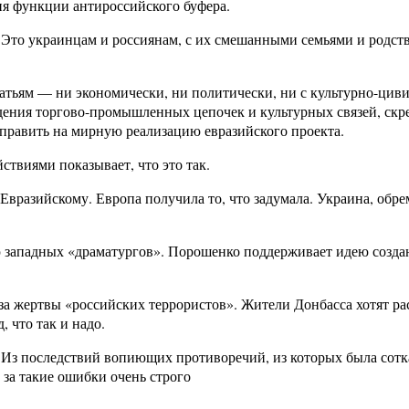
я функции антироссийского буфера.
 Это украинцам и россиянам, с их смешанными семьями и родст
атьям — ни экономически, ни политически, ни с культурно-циви
ждения торгово-промышленных цепочек и культурных связей, ск
аправить на мирную реализацию евразийского проекта.
твиями показывает, что это так.
вразийскому. Европа получила то, что задумала. Украина, обре
ю западных «драматургов». Порошенко поддерживает идею создан
а жертвы «российских террористов». Жители Донбасса хотят расс
 что так и надо.
з последствий вопиющих противоречий, из которых была соткан
 за такие ошибки очень строго