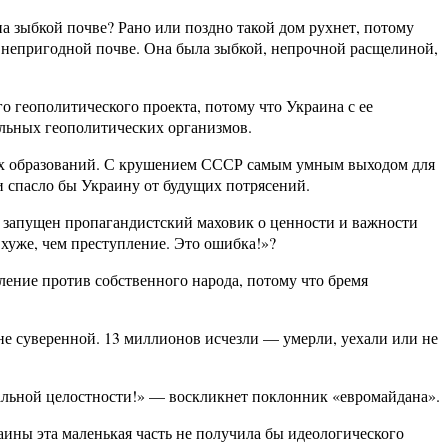
на зыбкой почве? Рано или поздно такой дом рухнет, потому
о непригодной почве. Она была зыбкой, непрочной расщелиной,
о геополитического проекта, потому что Украина с ее
ильных геополитических организмов.
тих образований. С крушением СССР самым умным выходом для
и спасло бы Украину от будущих потрясений.
л запущен пропагандистский маховик о ценности и важности
 хуже, чем преступление. Это ошибка!»?
ление против собственного народа, потому что бремя
не суверенной. 13 миллионов исчезли — умерли, уехали или не
альной целостности!» — воскликнет поклонник «евромайдана».
аины эта маленькая часть не получила бы идеологического