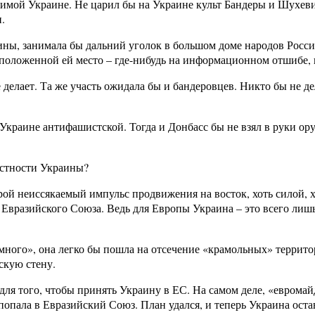
исимой Украине. Не царил бы на Украине культ Бандеры и Шухев
.
аины, занимала бы дальний уголок в большом доме народов Росс
я положенной ей место – где-нибудь на информационном отшибе, 
е делает. Та же участь ожидала бы и бандеровцев. Никто бы не д
Украине антифашистской. Тогда и Донбасс бы не взял в руки ор
остности Украины?
рой неиссякаемый импульс продвижения на восток, хоть силой, х
 Евразийского Союза. Ведь для Европы Украина – это всего ли
много», она легко бы пошла на отсечение «крамольных» террито
скую стену.
для того, чтобы принять Украину в ЕС. На самом деле, «евромай
попала в Евразийский Союз. План удался, и теперь Украина оста