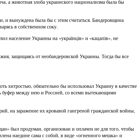
ича, а животная злоба украинского национализма была бы
ии, и вынуждена была бы с этим считаться. Бандеровщина
варясь в собственном соку.
елил население Украины на «українців» и «кацапів», не
ужия, защищаясь от необандеровской Украины. Тогда бы все
оть хитростью, обязательно бы использовал Украину в качестве
шь буфер между нею и Россией, со всеми вытекающими
рий, на заражение их кровавой гангреной гражданской войны,
дан» был продуман, организован и оплачен не для того, чтобы
влена наедине сама с собой, в виде «огненного мешка» и