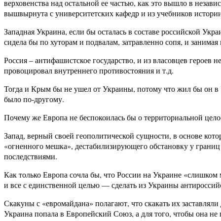
верховенства над остальной ее частью, как это вышло в незав
вышвырнута с университетских кафедр и из учебников истории
Западная Украина, если бы осталась в составе российской Укр
сидела бы по хуторам и подвалам, затравленно сопя, и занима
Россия – антифашистское государство, и из власовцев героев н
провоцировал внутреннего противостояния и т.д.
Тогда и Крым бы не ушел от Украины, потому что жил бы он в 
было по-другому.
Почему же Европа не беспокоилась бы о территориальной цел
Запад, верный своей геополитической сущности, в основе кото
«огненного мешка», дестабилизирующего обстановку у границ
последствиями.
Как только Европа сочла бы, что России на Украине «слишком 
и все с единственной целью — сделать из Украины антироссий
Скакуны с «евромайдана» полагают, что скакать их заставляли 
Украина попала в Европейский Союз, а для того, чтобы она не 