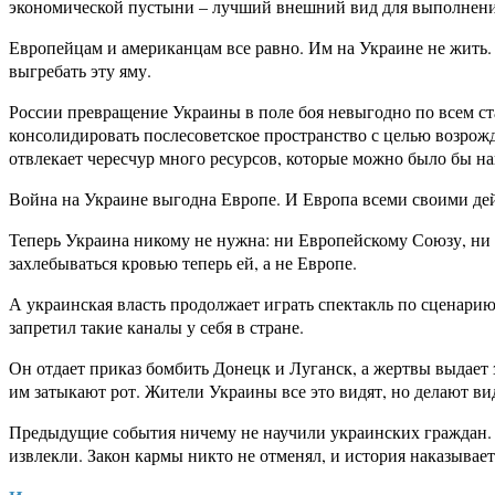
экономической пустыни – лучший внешний вид для выполнени
Европейцам и американцам все равно. Им на Украине не жить.
выгребать эту яму.
России превращение Украины в поле боя невыгодно по всем ст
консолидировать послесоветское пространство с целью возро
отвлекает чересчур много ресурсов, которые можно было бы н
Война на Украине выгодна Европе. И Европа всеми своими дейс
Теперь Украина никому не нужна: ни Европейскому Союзу, ни Е
захлебываться кровью теперь ей, а не Европе.
А украинская власть продолжает играть спектакль по сценари
запретил такие каналы у себя в стране.
Он отдает приказ бомбить Донецк и Луганск, а жертвы выдает з
им затыкают рот. Жители Украины все это видят, но делают вид,
Предыдущие события ничему не научили украинских граждан. И
извлекли. Закон кармы никто не отменял, и история наказывает