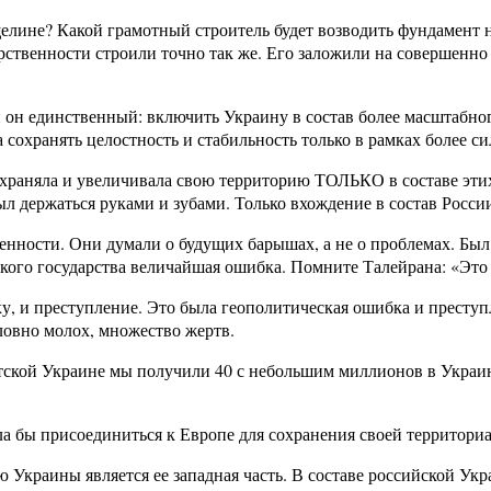
сщелине? Какой грамотный строитель будет возводить фундамент 
рственности строили точно так же. Его заложили на совершенн
 он единственный: включить Украину в состав более масштабног
охранять целостность и стабильность только в рамках более с
сохраняла и увеличивала свою территорию ТОЛЬКО в составе э
л держаться руками и зубами. Только вхождение в состав Росси
енности. Они думали о будущих барышах, а не о проблемах. Бы
ского государства величайшая ошибка. Помните Талейрана: «Это
ку, и преступление. Это была геополитическая ошибка и преступ
ловно молох, множество жертв.
ветской Украине мы получили 40 с небольшим миллионов в Украи
ла бы присоединиться к Европе для сохранения своей территори
 Украины является ее западная часть. В составе российской Укр