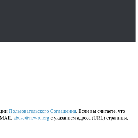
кции
Пользовательского Соглашения
. Если вы считаете, что
 EMAIL
abuse@newru.org
с указанием адреса (URL) страницы,