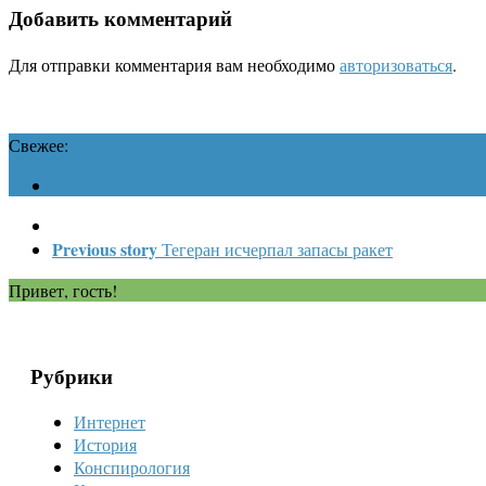
Добавить комментарий
Для отправки комментария вам необходимо
авторизоваться
.
Свежее:
Previous story
Тегеран исчерпал запасы ракет
Привет, гость!
Рубрики
Интернет
История
Конспирология