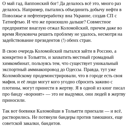
О май гад, йаппонский бог! Да делалось всё это, много раз
делалось. Например, пытались объединить добычу нефти в
Поволжье и нефтепереработку вна Украине, создав СП с
Татнефтью. И что же произошло дальше? Совместное
предприятие внаглую отжал Коломойский, причем даже во
время Януковича решить проблему не удалось, несмотря на
задействование президентов (!) обеих стран.
В свою очередь Коломойский пытался зайти в Россию, а
конкретно в Тольятти, и захватить местный громадный
химкомбинат, пользуясь тем, что существует уникальный
экспортный аммиакопровод до Одессы. Правда, тут уже
Коломойскому продемонстрировали, что в городе есть своя
мафия, и её люди могут кого угодно сбросить заживо с
плотины, могут принести в жертву. Я в одной из книг писал
про банду «воронят» — это не выдумки, они людей в жертву
приносили.
Так вот боевики Каломойши в Тольятти приехали — и всё,
растворились. Не потянули бандеры против тамошних, еще
советской закалки, бандитов.