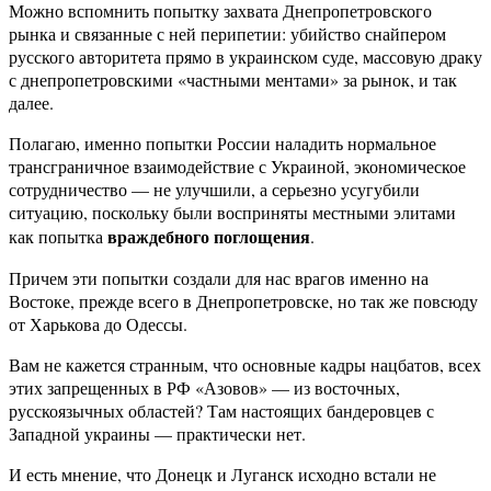
Можно вспомнить попытку захвата Днепропетровского
рынка и связанные с ней перипетии: убийство снайпером
русского авторитета прямо в украинском суде, массовую драку
с днепропетровскими «частными ментами» за рынок, и так
далее.
Полагаю, именно попытки России наладить нормальное
трансграничное взаимодействие с Украиной, экономическое
сотрудничество — не улучшили, а серьезно усугубили
ситуацию, поскольку были восприняты местными элитами
враждебного поглощения
как попытка
.
Причем эти попытки создали для нас врагов именно на
Востоке, прежде всего в Днепропетровске, но так же повсюду
от Харькова до Одессы.
Вам не кажется странным, что основные кадры нацбатов, всех
этих запрещенных в РФ «Азовов» — из восточных,
русскоязычных областей? Там настоящих бандеровцев с
Западной украины — практически нет.
И есть мнение, что Донецк и Луганск исходно встали не