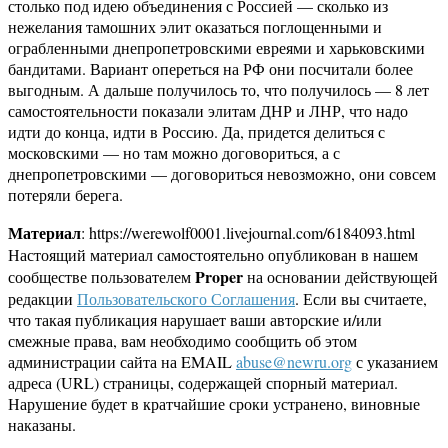
столько под идею объединения с Россией — сколько из
нежелания тамошних элит оказаться поглощенными и
ограбленными днепропетровскими евреями и харьковскими
бандитами. Вариант опереться на РФ они посчитали более
выгодным. А дальше получилось то, что получилось — 8 лет
самостоятельности показали элитам ДНР и ЛНР, что надо
идти до конца, идти в Россию. Да, придется делиться с
московскими — но там можно договориться, а с
днепропетровскими — договориться невозможно, они совсем
потеряли берега.
Материал
: https://werewolf0001.livejournal.com/6184093.html
Настоящий материал самостоятельно опубликован в нашем
Proper
сообществе пользователем
на основании действующей
редакции
Пользовательского Соглашения
. Если вы считаете,
что такая публикация нарушает ваши авторские и/или
смежные права, вам необходимо сообщить об этом
администрации сайта на EMAIL
abuse@newru.org
с указанием
адреса (URL) страницы, содержащей спорный материал.
Нарушение будет в кратчайшие сроки устранено, виновные
наказаны.