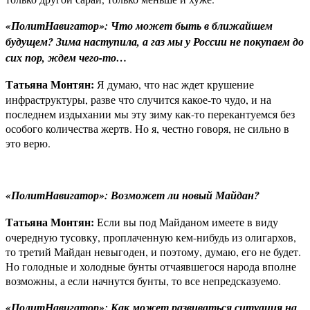
«ПолитНавигатор»: Что может быть в ближайшем
будущем? Зима наступила, а газ мы у России не покупаем до
сих пор, ждем чего-то…
Татьяна Монтян:
Я думаю, что нас ждет крушение
инфраструктуры, разве что случится какое-то чудо, и на
последнем издыхании мы эту зиму как-то перекантуемся без
особого количества жертв. Но я, честно говоря, не сильно в
это верю.
«ПолитНавигатор»: Возможет ли новый Майдан?
Татьяна Монтян:
Если вы под Майданом имеете в виду
очередную тусовку, проплаченную кем-нибудь из олигархов,
то третий Майдан невыгоден, и поэтому, думаю, его не будет.
Но голодные и холодные бунты отчаявшегося народа вполне
возможны, а если начнутся бунты, то все непредсказуемо.
«ПолитНавигатор»: Как может развиваться ситуация на