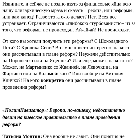
Извините, и сейчас не поздно взять за финансовые яйца всю
нашу олигархическую мразь и сказать – ребята, или реформы,
или вам капец! Разве это кто-то делает? Нет. Всех все
устраивает. Ограничиваются «глибокою стурбованистю» из-за
того, что реформы не происходят. Ай-ай-ай! Не происходят.
От кого вы хотели получить эти реформы? С Шоколадного
Пети? С Кролика Сени? Вот мне просто интересно, на кого
они рассчитывали в плане реформ? Неужели действительно
на Порошенко или на Яценюка? Или еще, может, на кого-то?
Может, на Мартыненко со Жванией, на Левочкина, на
Фирташа или на Коломойского? Или вообще на Виталия
конкретно
Кличко?! На кого
они рассчитывали в плане
проведения реформ?
«ПолитНавигатор»: Европа, по-вашему, недостаточно
давит на киевское правительство в плане проведения
реформ?
Татьяна Монтян:
Она вообще не давит. Они понятия не