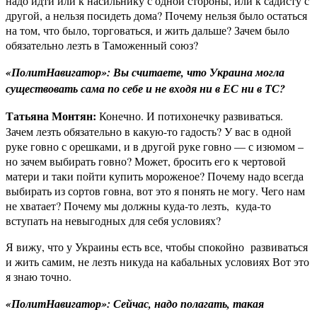
надо идти или к насильнику с одной стороны, или к садисту с
другой, а нельзя посидеть дома? Почему нельзя было остаться
на том, что было, торговаться, и жить дальше? Зачем было
обязательно лезть в Таможенный союз?
«ПолитНавигатор»: Вы считаете, что Украина могла
существовать сама по себе и не входя ни в ЕС ни в ТС?
Татьяна Монтян:
Конечно. И потихонечку развиваться.
Зачем лезть обязательно в какую-то гадость? У вас в одной
руке говно с орешками, и в другой руке говно — с изюмом –
но зачем выбирать говно? Может, бросить его к чертовой
матери и таки пойти купить мороженое? Почему надо всегда
выбирать из сортов говна, вот это я понять не могу. Чего нам
не хватает? Почему мы должны куда-то лезть, куда-то
вступать на невыгодных для себя условиях?
Я вижу, что у Украины есть все, чтобы спокойно развиваться
и жить самим, не лезть никуда на кабальных условиях Вот это
я знаю точно.
«ПолитНавигатор»: Сейчас, надо полагать, такая