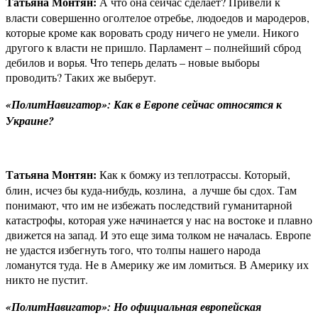
Татьяна Монтян:
А что она сейчас сделает? Привели к
власти совершенно оголтелое отребье, людоедов и мародеров,
которые кроме как воровать сроду ничего не умели. Никого
другого к власти не пришло. Парламент – полнейший сброд
дебилов и ворья. Что теперь делать – новые выборы
проводить? Таких же выберут.
«ПолитНавигатор»: Как в Европе сейчас относятся к
Украине?
Татьяна Монтян:
Как к бомжу из теплотрассы. Который,
блин, исчез бы куда-нибудь, козлина, а лучше бы сдох. Там
понимают, что им не избежать последствий гуманитарной
катастрофы, которая уже начинается у нас на востоке и плавно
движется на запад. И это еще зима толком не началась. Европе
не удастся избегнуть того, что толпы нашего народа
ломанутся туда. Не в Америку же им ломиться. В Америку их
никто не пустит.
«ПолитНавигатор»: Но
официальная европейская