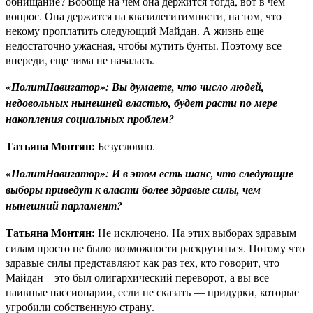
обнищание? Вообще на чем она держится тогда, вот в чем
вопрос. Она держится на квазилегитимности, на том, что
некому проплатить следующий Майдан. А жизнь еще
недостаточно ужасная, чтобы мутить бунты. Поэтому все
впереди, еще зима не началась.
«ПолитНавигатор»: Вы думаете, что число людей,
недовольных нынешней властью, будет расти по мере
накопления социальных проблем?
Татьяна Монтян:
Безусловно.
«ПолитНавигатор»: И
в этом есть шанс, что следующие
выборы приведут к власти более здравые силы, чем
нынешний парламент?
Татьяна Монтян:
Не исключено. На этих выборах здравым
силам просто не было возможности раскрутиться. Потому что
здравые силы представляют как раз тех, кто говорит, что
Майдан – это был олигархический переворот, а вы все
наивные пассионарии, если не сказать — придурки, которые
угробили собственную страну.