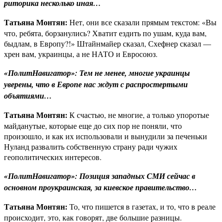
риторика несколько иная…
Татьяна Монтян:
Нет, они все сказали прямым текстом: «Вы
что, ребята, борзанулись? Хватит ездить по ушам, куда вам,
быдлам, в Европу?!» Штайнмайер сказал, Схефнер сказал —
хрен вам, украинцы, а не НАТО и Евросоюз.
«ПолитНавигатор»: Тем не менее, многие украинцы
уверены, что в Европе нас ждут с распростертыми
объятиями…
Татьяна Монтян:
К счастью, не многие, а только упоротые
майданутые, которые еще до сих пор не поняли, что
произошло, и как их использовали и вынудили за печеньки
Нуланд развалить собственную страну ради чужих
геополитических интересов.
«ПолитНавигатор»: Позиция западных СМИ сейчас в
основном проукраинская, за киевское правительство…
Татьяна Монтян:
То, что пишется в газетах, и то, что в реале
происходит, это, как говорят, две большие разницы.