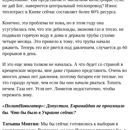
не дай Бог, навернется центральный теплопровод? Износ
теплотрасс в Киеве сейчас составляет более 80% ресурса.
,
Конечно, эта проблема не нова
но в этом году она
усугубилась тем, что эти дебилоиды, экономя газ и тепло, не
подавали горячую воду в дома и держали трубы сухими
четыре месяца. Это привело к тому, что трубы начали
ржаветь. Теперь это все рвется под давлением, случается до 60
прорывов в день.
И это еще зима толком не началась. А что будет со страной в
крещенские морозы, мне даже страшно представить. Очень во
многих домах нет давления, поэтому батареи еле теплые, но
это гораздо лучше, чем если бы они начали рваться. Топить
нечем. Газа нет. Угля нет. Лимитов недостаточно, чтобы
пережить зиму.
«ПолитНавигатор»: Допустим, Евромайдан не произошло
бы. Что бы было в Украине сейчас?
Татьяна Монтян:
Мы бы сейчас готовились к выборам в
следующем году. Возможно, на них Янукович проиграл бы, а