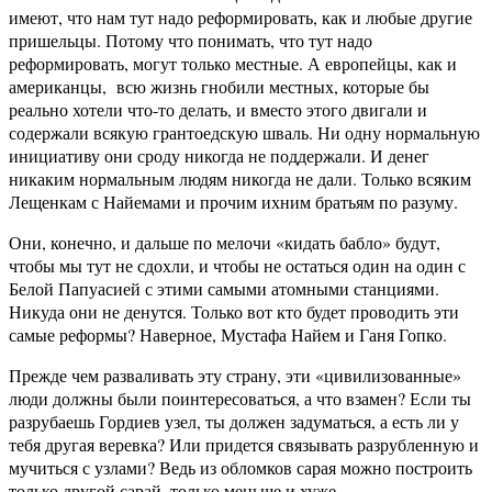
имеют, что нам тут надо реформировать, как и любые другие
пришельцы. Потому что понимать, что тут надо
реформировать, могут только местные. А европейцы, как и
американцы, всю жизнь гнобили местных, которые бы
реально хотели что-то делать, и вместо этого двигали и
содержали всякую грантоедскую шваль. Ни одну нормальную
инициативу они сроду никогда не поддержали. И денег
никаким нормальным людям никогда не дали. Только всяким
Лещенкам с Найемами и прочим ихним братьям по разуму.
Они, конечно, и дальше по мелочи «кидать бабло» будут,
чтобы мы тут не сдохли, и чтобы не остаться один на один с
Белой Папуасией с этими самыми атомными станциями.
Никуда они не денутся. Только вот кто будет проводить эти
самые реформы? Наверное, Мустафа Найем и Ганя Гопко.
Прежде чем разваливать эту страну, эти «цивилизованные»
люди должны были поинтересоваться, а что взамен? Если ты
разрубаешь Гордиев узел, ты должен задуматься, а есть ли у
тебя другая веревка? Или придется связывать разрубленную и
мучиться с узлами? Ведь из обломков сарая можно построить
только другой сарай, только меньше и хуже.