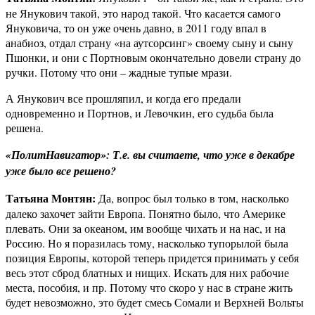
не Янукович такой, это народ такой. Что касается самого
Януковича, то он уже очень давно, в 2011 году впал в
анабиоз, отдал страну «на аутсорсинг» своему сыну и сыну
Пшонки, и они с Портновым окончательно довели страну до
ручки. Потому что они – жадные тупые мрази.
А Янукович все прошляпил, и когда его предали
одновременно и Портнов, и Левочкин, его судьба была
решена.
«ПолитНавигатор»: Т.е. вы считаете, что уже в декабре
уже было все решено?
Татьяна Монтян:
Да, вопрос был только в том, насколько
далеко захочет зайти Европа. Понятно было, что Америке
плевать. Они за океаном, им вообще чихать и на нас, и на
Россию. Но я поразилась тому, насколько тупорылой была
позиция Европы, которой теперь придется принимать у себя
весь этот сброд блатных и нищих. Искать для них рабочие
места, пособия, и пр. Потому что скоро у нас в стране жить
будет невозможно, это будет смесь Сомали и Верхней Вольты