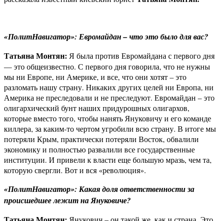
«ПолитНавигатор»: Евромайдан – что это было для вас?
Татьяна Монтян:
Я была против Евромайдана с первого дня
— это общеизвестно. С первого дня говорила, что не нужны
мы ни Европе, ни Америке, и все, что они хотят – это
разломать нашу страну. Никаких других целей ни Европа, ни
Америка не преследовали и не преследуют. Евромайдан – это
олигархический бунт наших придурошных олигархов,
которые вместо того, чтобы нанять Януковичу и его команде
киллера, за каким-то чертом угробили всю страну. В итоге мы
потеряли Крым, практически потеряли Восток, обвалили
экономику и полностью развалили все государственные
институции. И привели к власти еще большую мразь, чем та,
которую свергли. Вот и вся «революция».
«ПолитНавигатор»: Какая доля ответственности за
происшедшее лежит на Януковиче?
Татьяна Монтян:
Янукович – он такой же, как и страна. Это