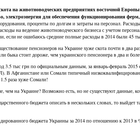
скота на животноводческих предприятиях восточной Европы с
о, электроэнергия для обеспечения функционирования ферм, 
удования, проценты по долгам и затраты на персонал. Расходы 
сходы на ведение животноводческого бизнеса с учетом персона
и, если не ошибаюсь средние полные расходы в 2014 были 45 тыс
уществование пенсионеров на Украине хуже скота почти в два раз
и быка стоит дороже, чем украинского пенсионера в два и более
од 3.5 тыс грн по официальным данным, за январь-февраль 2015 
ФЛ). В Афганистане или Сомали типичный низкоквалифицированн
 1.5 раза хуже Сомали!
ше, чем на Украине? Возможно есть, но не существуют данные, к
рственного бюджета описать в нескольких словах, то выйдет так:
дированного бюджета Украины за 2014 по отношению к 2013 в 