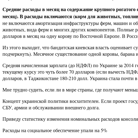
Средние расходы в месяц на содержание крупного рогатого 
месяц). В расходы включаются (корм для животных, топлив
не включаются амортизация инфраструктуры ферм, машин и обор
животных, вида ферм и многих других компонентов. Полные ра
долларов в месяц на одну корову по Восточной Европе. В Росси
Из этого выходит, что бандитская киевская власть оценивает с
подчеркнуть). Месячное существование одной коровы, барана ил
Средняя начисленная зарплата (до НДФЛ) по Украине за 2014 г
текущему курсу это чуть более 70 долларов (если вычесть НД
долларов, в Таджикистане 180-210 долл. Украина стала почти в
Мне трудно судить, если ли в мире страны, где получают мень
Концепт украинской политики восхитителен. Если проект госуда
СБУ, армии и обслуживании внешнего долга.
Приведу статистику изменения номинальных расходов консоли
Расходы на социальное обеспечение упали на 5%