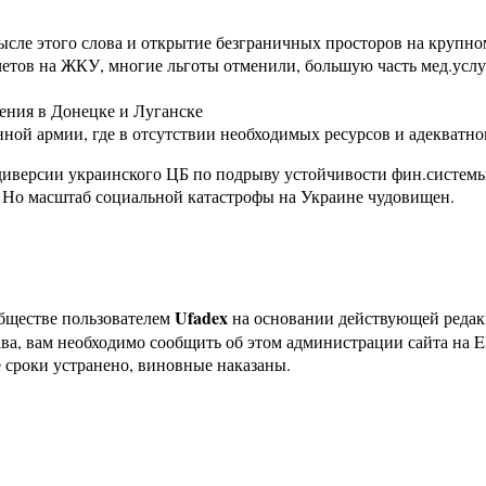
мысле этого слова и открытие безграничных просторов на крупн
счетов на ЖКУ, многие льготы отменили, большую часть мед.усл
ения в Донецке и Луганске
нной армии, где в отсутствии необходимых ресурсов и адекватн
диверсии украинского ЦБ по подрыву устойчивости фин.системы,
 Но масштаб социальной катастрофы на Украине чудовищен.
Ufadex
бществе пользователем
на основании действующей реда
ава, вам необходимо сообщить об этом администрации сайта на
 сроки устранено, виновные наказаны.