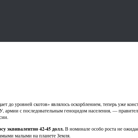
т до уровней скотов» являлось оскорблением, теперь уже конста
БУ, армии с последовательным геноцидом населения, — правите
сии.
су эквивалентно 42-45 долл.
В номинале особо роста не ожидает
самыми малыми на планете Земля.