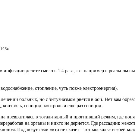
 14%
фляции делите смело в 1.4 раза, т.е. например в реальном вы
водоснабжение, отопление, чуть позже электроэнергия).
 лечении больных, но с энтузиазмом рвется в бой. Нет вам обра
, контроль, геноцид, контроль и еще раз геноцид.
ина превратилась в тоталитарный и прогнивший режим, где поня
 переработав на органы и никто не дернется. Где рассадник меж
лоном. Под лозунгами «кто не скачет – тот москаль» и «бей к